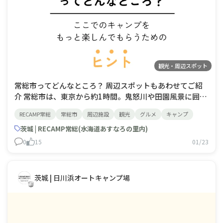
観光・周辺スポット
常総市ってどんなところ？ 周辺スポットもあわせてご紹
介 常総市は、東京から約1時間。鬼怒川や田園風景に囲ま
れた、自然ののどかさと暮らしやすさが心地よく共存する
RECAMP常総
常総市
周辺施設
観光
グルメ
キャンプ
まちです。派手な観光地ではないけれど、時間の流れが少
しゆっくり感じられ、肩の力を抜いて過ごせるのが魅力で
茨城 | RECAMP常総(水海道あすなろの里内)
す。市内や周辺には、地元の味
0
15
01/23
茨城 | 日川浜オートキャンプ場