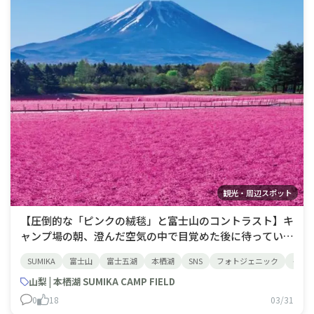
観光・周辺スポット
【圧倒的な「ピンクの絨毯」と富士山のコントラスト】キ
ャンプ場の朝、澄んだ空気の中で目覚めた後に待っている
のは、首都圏最大級・約50万株の芝桜が広がる大パノラ
SUMIKA
富士山
富士五湖
本栖湖
SNS
フォトジェニック
イン
マです。 濃いピンクの「マックダニエルクッション」
や、優雅な「オータムローズ」、そして白や紫など7品種
山梨 | 本栖湖 SUMIKA CAMP FIELD
の芝桜が咲き誇り、残雪の富士山との鮮やかな
0
18
03/31