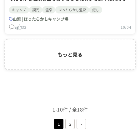
山々が素晴らしく、いつかキャンプ場の方にも泊まってみ
キャンプ
観光
温泉
ほったらかし温泉
癒し
たい欲が高まりました🥰 名物の物も食べれて、すごく美
味しいし、温泉は文句がなく、きちんと源泉を引いていて
山梨 | ほったらかしキャンプ場
気持ち良かった〜☺️
7
32
10/04
もっと見る
1-10件 / 全18件
1
2
›