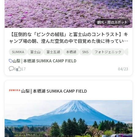
観光・周辺スポット
【圧倒的な「ピンクの絨毯」と富士山のコントラスト】キ
ャンプ場の朝、澄んだ空気の中で目覚めた後に待っている
のは、首都圏最大級・約50万株の芝桜が広がる大パノラ
SUMIKA
富士山
富士五湖
本栖湖
SNS
フォトジェニック
イン
マです。 濃いピンクの「マックダニエルクッション」
や、優雅な「オータムローズ」、そして白や紫など7品種
山梨 | 本栖湖 SUMIKA CAMP FIELD
の芝桜が咲き誇り、残雪の富士山との鮮やかな
0
17
04/23
山梨 | 本栖湖 SUMIKA CAMP FIELD