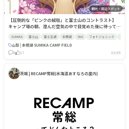
観光・周辺スポット
【圧倒的な「ピンクの絨毯」と富士山のコントラスト】
キャンプ場の朝、澄んだ空気の中で目覚めた後に待ってい
るのは、首都圏最大級・約50万株の芝桜が広がる大パノ
SUMIKA
富士山
富士五湖
本栖湖
SNS
フォトジェニック
イン
ラマです。 濃いピンクの「マックダニエルクッション」
や、優雅な「オータムローズ」、そして白や紫など7品種
山梨 | 本栖湖 SUMIKA CAMP FIELD
の芝桜が咲き誇り、残雪の富士山との鮮やか
0
17
03/09
茨城 | RECAMP常総(水海道あすなろの里内)