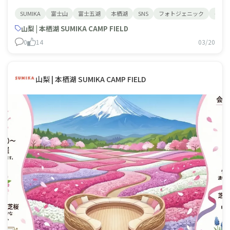
のは、首都圏最大級・約50万株の芝桜が広がる大パノラ
SUMIKA
富士山
富士五湖
本栖湖
SNS
フォトジェニック
イン
マです。 濃いピンクの「マックダニエルクッション」
や、優雅な「オータムローズ」、そして白や紫など7品種
山梨 | 本栖湖 SUMIKA CAMP FIELD
の芝桜が咲き誇り、残雪の富士山との鮮やかな
0
14
03/20
山梨 | 本栖湖 SUMIKA CAMP FIELD