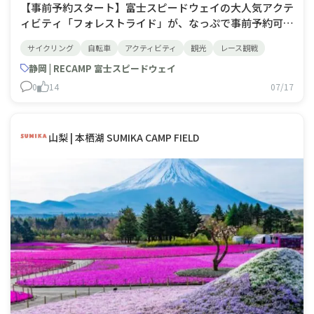
​【事前予約スタート】富士スピードウェイの大人気アクテ
ィビティ「フォレストライド」が、なっぷで事前予約可能
になりました！宿泊の予約と同時に、オプションから予約
サイクリング
自転車
アクティビティ
観光
レース観戦
可能です！電動アシスト付自転車 「E-BIKE」で富士スピ
ードウェイの広大な敷地を爽快に駆け抜ける！ 富士山の
静岡 | RECAMP 富士スピードウェイ
絶景や国際コースを間近
0
14
07/17
山梨 | 本栖湖 SUMIKA CAMP FIELD