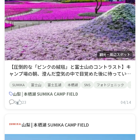
観光・周辺スポット
【圧倒的な「ピンクの絨毯」と富士山のコントラスト】キ
ャンプ場の朝、澄んだ空気の中で目覚めた後に待っている
のは、首都圏最大級・約50万株の芝桜が広がる大パノラ
SUMIKA
富士山
富士五湖
本栖湖
SNS
フォトジェニック
イン
マです。 濃いピンクの「マックダニエルクッション」
や、優雅な「オータムローズ」、そして白や紫など7品種
山梨 | 本栖湖 SUMIKA CAMP FIELD
の芝桜が咲き誇り、残雪の富士山との鮮やかな
0
23
04/14
山梨 | 本栖湖 SUMIKA CAMP FIELD