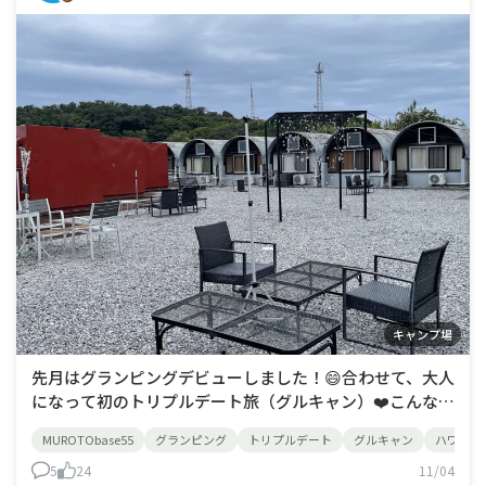
キャンプ場
先月はグランピングデビューしました！😄合わせて、大人
になって初のトリプルデート旅（グルキャン）❤️こんなん
したことないわ〜、と言うことで非日常を楽しんで来まし
MUROTObase55
グランピング
トリプルデート
グルキャン
ハワイ？
た✨ MUROTObase55宣伝が上手いのか、出来た時に割と
話題になった施設です。あいにくの天気のため映えない。
5
24
11/04