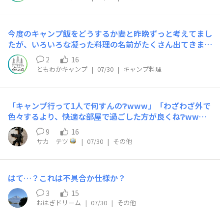
今度のキャンプ飯をどうするか妻と昨晩ずっと考えてまし
たが、いろいろな凝った料理の名前がたくさん出てきまし
たが、最終的には暑くて何もしたくなくなるからご飯を炊
2
16
いて鶏肉を焼こうと言うことになりました^_^
ともわかキャンプ
|
07/30
|
キャンプ料理
「キャンプ行って1人で何すんの❔www」「わざわざ外で
色々するより、快適な部屋で過ごした方が良くね❔ww
w」「面倒くさいし、そもそも外で何すんの❔www」
9
16
散々バカにされて、笑われて……その都度、「理解しても
サカ テツ
|
07/30
|
その他
らうつもりは無いですし、逆に『沼』なので絶対にコチラ
側に来ないで下さいww それに、趣味もだけど僕は有事
も想定してるので😏✨」と常に返答してたけど、今回の熊
はて…？これは不具合か仕様か？
本地震で不安になったのか、散々っぱらバカにしてたヤツ
らが揃って色々聞きに来た👿⚡🎵…皆さんだったら何と答
3
15
えますか？
おはぎドリーム
|
07/30
|
その他