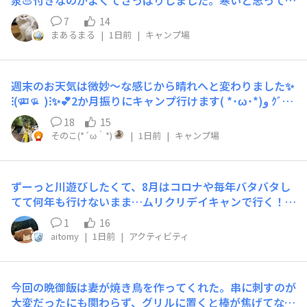
泉♨️付きなのがよくてさっぱりしました。寒いと思って
長袖多く持ってきちゃったのが失敗。半袖シャツあと一枚
7
14
多めに持っていくべきでした。暑い🥵
まあるまる
|
1日前
|
キャンプ場
週末のお天気は微妙〜な感じから晴れへと変わりました✨
⁝(ᵒ̴̶̷᷄⌑ ᵒ̴̶̷᷅ )⁝✨️︎💕︎︎2か月振りにキャンプ行けます( *˙ω˙*)و ｸﾞｯ!
キャンプ場も予約して気になっていたサイトも抑えられた
18
15
し(っ ॑꒳ ॑c)✨️︎💕︎︎初めて行くキャンプ場🏕天空キャンプベー
そのこ(*´ω｀*)
|
1日前
|
キャンプ場
ス奥武蔵✨⁝(ᵒ̴̶̷᷄⌑ ᵒ̴̶̷᷅ )⁝✨️︎💕︎︎楽しみだぁ〜❀.(*´▽`*)❀.✨️︎💕︎︎
ずーっと川遊びしたくて、8月はコロナや毎年バタバタし
てて何年も行けないまま…ムリクリデイキャンで行く！
と まさかの9日はもうお盆休みなんですね😅サイト内に
1
16
川流れてるところは当たり前に埋まってました～ なんと
aitomy
|
1日前
|
アクティビティ
かデイキャンはとれそう。泳げる河川が多い地域でよかっ
た💦
今回の晩御飯は妻が焼き鳥を作ってくれた。串に刺すのが
大変だったにも関わらず、グリルに置くと棒が焦げてなく