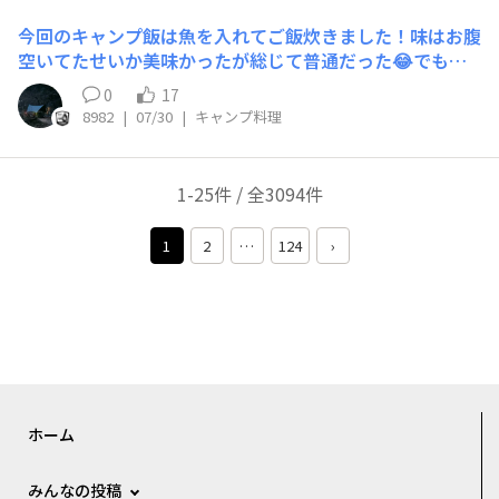
今回のキャンプ飯は魚を入れてご飯炊きました！味はお腹
空いてたせいか美味かったが総じて普通だった😂でもキ
ャンプぽい感じで最高！！
0
17
8982
|
07/30
|
キャンプ料理
1-25件 / 全3094件
1
2
…
124
›
ホーム
みんなの投稿