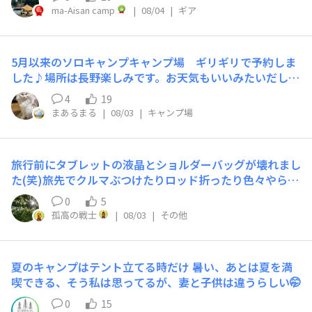
ma-Aisan camp
|
08/04
|
ギア
5月以来のソロキャンプキャンプ場 ギリギリで予約しま
した♪場所は長野楽しみです。お天気もいいみたいだし、
景色楽しめそうです♪
4
19
まあるまる
|
08/03
|
キャンプ場
旅行前にタブレットの液晶とショルダーバッグが壊れまし
た(笑)旅先でクルマぶつけたりロッド折ったり色々やらか
してきてるから、いちいち気にしなくていいかと思い始め
0
5
ました。(自称やらかし魔w)しかし職場では前回能登に行
孤高の戦士
|
08/03
|
その他
った時にお土産を買ってきたのですが、1ヶ月も経たない
うちにまた旅行行くことを口が滑って言ってしまったがた
めにあっなんか思われてしまう？やらかしたー！と悩んで
夏のキャンプはテント立てる時だけ 暑い、あとは夏を満
る最中です。すまん。夫と子どもに留守番してもらって3
喫できる、そう私は思ってるが、妻と子供は違うらしい🤭
泊4日ドロンするからあんまり家庭持ちの人(特に主婦さ
ん)には言いたくなかったなとは思ってるのですが、でも
0
15