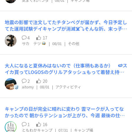
じの距離感で接してきてくれる人っていうのは自分にとっ
ーンで。(会員ランク下げないために年内に5万円分泊まら
気まぐれパンダ
|
08/01
|
キャンプ場
ち花火わざわざ花火屋サンで買ったんだから楽しませてほ
て気持ちのいい関係でいられる人なのかもと思った次第で
なくてはw)ホテル泊まって日中に釣りをするのが旅行の
しいね
す。たぶん今までの職場含めて所属したコミュニティなど
鉄板になってきました。もしできそうなら朝食前に1時間
では、踏み込んでくる人が多かったのかもしれません。さ
釣りするとかもできるので楽しんで行程組んでいこうと思
地震の影響で注文してたチタンペグが届かず、今日予定し
て地震の関係で帰ってこれるかちょっと心配ですが、帰り
います。マダイ待ってろよ(笑)
てた運用試験デイキャンプが消滅☠️⤵️そんな折、末っ子が
は陸路だし職場にもちゃんと帰ってくると伝えたので(笑)
愛車のバッテリーを交換したいからカンパをお願いと言っ
4
17
気をつけて行ってきます！
て来たので💧💧泣きながらお金を渡し、ついでに積みプラ
サカ テツ
|
08/01
|
その他
山脈からﾀﾋぬまでに絶対に作らないであろう再販されてな
いガンプラを交換費用の足しに何個か持たせました。買い
取り価格… 82,000円⁉️💦渡したお金、返してくん
大人になると夏休みはないので（仕事柄もあるか） 🍉ス
ねぇかな💧
イカ買ってLOGOSのグリルアタッシュもって着替え持っ
て、川沿いのデイキャンで泳いで食べて横になる…を実行
2
20
したい！！タープと川用の靴は買ってあるからあとは実行
aitomy
|
08/01
|
アクティビティ
あるのみ！
キャンプの日が完全に晴れに変わり 雲マークが入ってな
かったので 朝からテンションが上がり、今週 最後の仕事
を頑張ろうと思いました。
1
16
ともわかキャンプ
|
07/31
|
キャンプ場