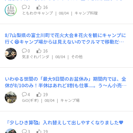
なるという惨事。刺した意味ないやん💧次からはささんと
2
16
のこと。
ともわかキャンプ
|
08/04
|
キャンプ料理
8/7山梨県の富士川町で花火大会🎇花火を観にキャンプに
行く😆キャンプ場からは見えないのでクルマで移動だけ
ど…クマ🐻大丈夫かなぁ…
0
16
気まぐれパンダ
|
08/04
|
その他
いわゆる世間の「最大9日間のお盆休み」期間内では、全
休が8/10のみ！半休はあれど8割も仕事....。う〜ん小売業
とは言え同僚の事情とは言え、これは過去一キツいなぁ。
4
19
これはもう...月末のキャンプは涼しい高原で癒されるしか
GiO(ギオ)
|
08/04
|
キャンプ場
ない！😫1000m以上にしたいから....菅平か、戸隠か、飯
綱....どこにしよかなぁ🤔
​​『少しひき算🥰』​入れ替えして出しやすくなりました💖
3
19