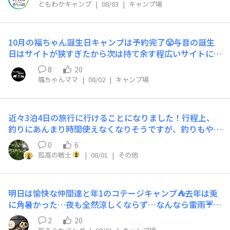
まあ裏で何を思われてるかはさておいて表面上では別に何
ともわかキャンプ
|
08/03
|
キャンプ場
か言われるわけじゃないから気にしなくていいのかもしれ
ないですね。うちの職場無趣味の人多くて、まあもしかし
たらまだ入って間もないから自分のこと何でもかんでも話
10月の福ちゃん誕生日キャンプは予約完了😤与音の誕生
すわけじゃないから無趣味って言ってるのかもしれません
日はサイトが狭すぎたから次は持て余す程広いサイトにし
が、釣り好きなんですよね、旅行好きなんですよねって話
てみた🙄800㎡は広すぎるな🤣楽しみだ🎶
8
20
の流れで伝えるのって無趣味の人にどう聞こえるのかなと
福ちゃんママ
|
08/02
|
キャンプ場
40年生きてきて初めて考えちゃいました。ほんと社会人
になるとどこまで話したらいいかとかここからは言わなく
ていいかなとか悩みますね。でもまあ私は釣り好きで今の
仕事始めたんだし、オープンにしていいかって気持ちでい
近々3泊4日の旅行に行けることになりました！行程上、
ます。ただちょっと不思議なのが、1人で旅行行くって話
釣りにあんまり時間使えなくなりそうですが、釣りもやり
になるとお子さんは？旦那さんは？って結構踏み込んだこ
ます(笑)今回仕事終わってからそのまま現地へ向かい、行
0
6
とを聞いてくる人がこれまで多かったのですが、今の職場
程をこなして最終日の深夜に日付が変わってから帰宅する
孤高の戦士
|
08/01
|
その他
はそこまで踏み込んだこと言ってくる人がおらず職場によ
予定です。なんなら現地からそのまま出勤してもいいので
って人との距離の取り方が変わるんだなって思い色々驚か
すがさすがに体力的に心配なのでやめておきます(笑)釣り
されます。今日一緒に仕事してた人が結婚してることを初
は長くても半日を目処に。さすがに丸一日は熱中症と腱鞘
明日は愉快な仲間達と年1のコテージキャンプ⛺️去年は兎
めて知ったけど、お子さんは？って聞くのは踏み込みすぎ
炎と日焼けが心配。前回の反省を活かしてずっとロッドを
に角暑かった…夜も全然涼しくならず…なんなら雷雨☔で
だと思い私は聞かなかったのですが、結構聞いちゃう人い
持つようなことはやめます。行くまでに現地の釣具店の場
どっかにカミナリ落ちたし⚡️オーナーさんも稀にみる酷い
ますよね。私は踏み込まれるの嫌なタイプだから、いい感
所チェックしておきたいですね。宿はいつものホテルチェ
2
20
天気だったねって今年はどうだ？期待してイイかな…手持