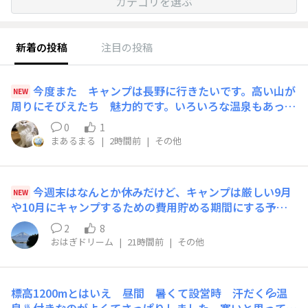
カテゴリを選ぶ
新着の投稿
注目の投稿
今度また キャンプは長野に行きたいです。高い山が
NEW
周りにそびえたち 魅力的です。いろいろな温泉もあって
楽しいです。東北の道の駅スタンプ集めもしたいですが、
0
1
長野へ向かってしまいます。タイミングあえば長野で犬関
まあるまる
|
2時間前
|
その他
係で知り合った人と会うかもです。連休あれば長野へGo
です。
今週末はなんとか休みだけど、キャンプは厳しい9月
NEW
や10月にキャンプするための費用貯める期間にする予定
でもあるから別に良いとなれば、釣具と椅子とガスバーナ
2
8
とラーメンクッカーだけ持って近い島に野宿か徹夜釣りす
おはぎドリーム
|
21時間前
|
その他
るか、普通に堤防でちょい投げカゴでもやろうかなもうタ
カベ最盛期でもあるしね！
標高1200mとはいえ 昼間 暑くて設営時 汗だく💦温