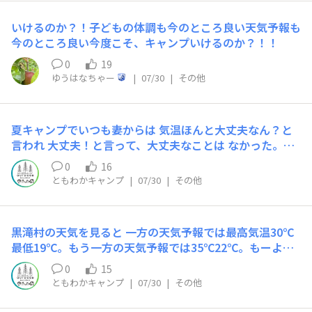
いけるのか？！子どもの体調も今のところ良い天気予報も
今のところ良い今度こそ、キャンプいけるのか？！！
0
19
ゆうはなちゃー
|
07/30
|
その他
夏キャンプでいつも妻からは 気温ほんと大丈夫なん？と
言われ 大丈夫！と言って、大丈夫なことは なかった。夏
は暑いもの。
0
16
ともわかキャンプ
|
07/30
|
その他
黒滝村の天気を見ると 一方の天気予報では最高気温30℃
最低19℃。もう一方の天気予報では35℃22℃。もーよー
わからん💧
0
15
ともわかキャンプ
|
07/30
|
その他