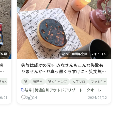
プ料理
なっぷ10周年企画！フォトコン
炭
失敗は成功の元✨ みなさんもこんな失敗有
訳
りませんか…⁉️真っ黒くろすけに…笑笑焦げ
で、
てもキャンプなら許せる…👍あと、地面に食
華まん
肉まん
猫
猫好き
猫とキャンプ
女子ソロ
ファミキャン
肉まん
ん
べ物落としても3秒ルール適用⏳笑こちら
ス
は、ペット🈲のキャンプ場の為、ニャンコ
岐阜 | 美濃白川アウトドアリゾート クオーレふれあいの里
リピ
湯たんぽが居ない中、電源サイトでぬくぬ
6/01
2
14
2024/06/12
でし
くしながら、雪の残る中本当の初ソロ経験
をしました⛄️❄️