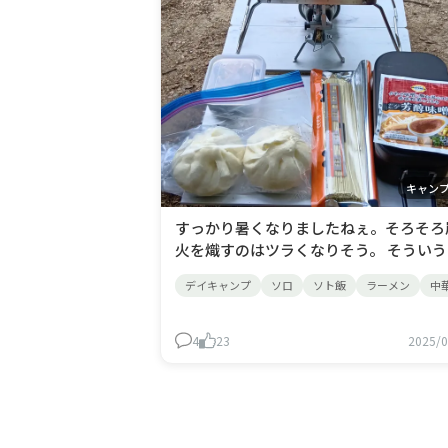
キャン
すっかり暑くなりましたねぇ。そろそろ
火を熾すのはツラくなりそう。 そういう
で本日のソト飯はシングルバーナーのみ
デイキャンプ
ソロ
ソト飯
ラーメン
中
昨日に続いてズボラにラーメンと中華ま
です。 以前にも少し話しましたが、業務
ーパーの「マルタイ棒ラーメン 1kg」を
4
23
2025/0
買いしてます。あのストレート麺が好き