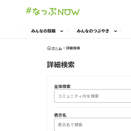
みんなの投稿
みんなのつぶやき
投稿TOP
つぶやきTOP
交流ひろばTOP
よくある質問
みんなの投稿
お問い合わせ
みんなのつぶやき
女子キャン集まれ！
公認ア
#
ホーム
詳細検索
詳細検索
キャンプギア語ろう会
キャンプ飯LAB
全体検索
表示名