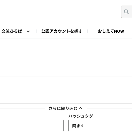
交流ひろば
公認アカウントを探す
おしえてNOW
カウントの投稿
なっぷNOWへのご要望等
みんなの自己紹介
ファミキャン好き集まれ！
ツーリングキャンプFAN
O
ゆるっと釣り部
山好きの会
わたしの推し
さらに絞り込む
ハッシュタグ