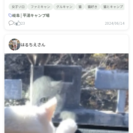
ーヒーにして頂きました☕️永遠に痩せません笑笑
女子ソロ
ファミキャン
グルキャン
猫
猫好き
猫とキャンプ
平
岐阜 | 平湯キャンプ場
5
23
2024/06/14
はるちえさん