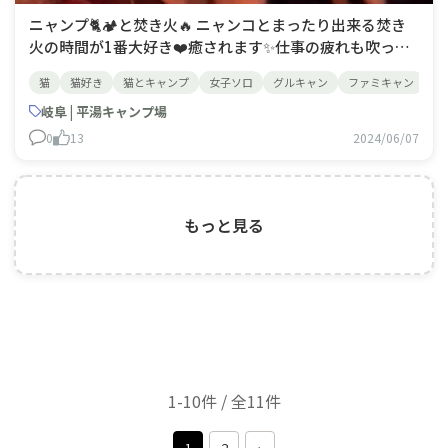
ニャンプ🐈🏕と焚き火🔥 ニャンコとまったり出来る焚き
火の時間が1番大好き❤️癒されます✨仕事の疲れも吹っ飛
びます。
猫
猫好き
猫とキャンプ
女子ソロ
グルキャン
ファミキャン
ペ
岐阜 | 平湯キャンプ場
0
13
2024/06/07
もっと見る
1-10件 / 全11件
1
2
›