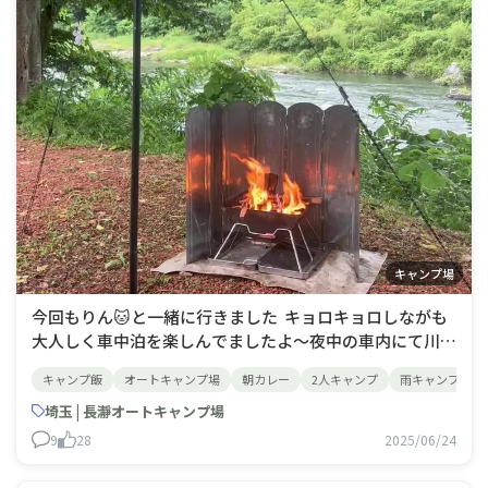
キャンプ場
今回もりん🐱と一緒に行きました キョロキョロしながも
大人しく車中泊を楽しんでましたよ〜夜中の車内にて川の
音がヒーリングミュージックで心地良く眠れました😴あ
キャンプ飯
オートキャンプ場
朝カレー
2人キャンプ
雨キャンプ
いにくの雨降りの朝…星空は見えず残念だったけど、雨を
楽しもうと 王道の目玉焼きソーセージパ
埼玉 | 長瀞オートキャンプ場
9
28
2025/06/24