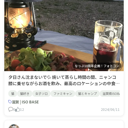
なっぷ10周年企画！フォトコン
夕日さん沈まないで💦 焼いて蒸らし時間の間、ニャンコ
膝に乗せながらお酒を飲み、最高のロケーションの中食事
をする…幸せな写真ですが、夕陽のシャッターチャンスに
猫
猫好き
女子ソロ
ファミキャン
猫とキャンプ
滋賀県ISOBASE
間に合わなかった😿
滋賀 | ISO BASE
0
12
2024/06/11