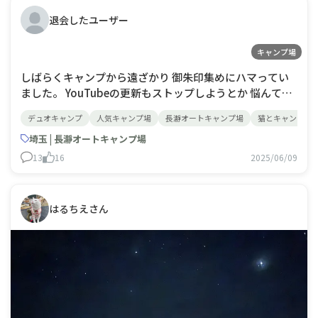
退会したユーザー
キャンプ場
しばらくキャンプから遠ざかり 御朱印集めにハマってい
ました。 YouTubeの更新もストップしようとか 悩んてい
る次第でした。 折角誘っていただいた方に ごめんなさい
デュオキャンプ
人気キャンプ場
長瀞オートキャンプ場
猫とキャンプ
した事 申し訳無く感じています🙇‍♀️
埼玉 | 長瀞オートキャンプ場
13
16
2025/06/09
はるちえさん