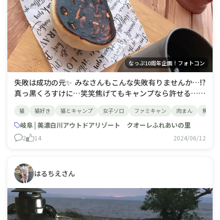
なっぷ10周年企画！フォトコン
失敗は成功の元✨ みなさんもこんな失敗有りませんか…⁉️
真っ黒くろすけに…笑笑焦げてもキャンプなら許せる…👍
あと、地面に食べ物落としても3秒ルール適用⏳笑こちら
猫
猫好き
猫とキャンプ
女子ソロ
ファミキャン
肉まん
焦げる
は、ペット🈲のキャンプ場の為、ニャンコ湯たんぽが居な
い中、電源サイトでぬくぬくしながら、雪の残る中本当の
岐阜 | 美濃白川アウトドアリゾート クオーレふれあいの里
初ソロ経験をしました⛄️❄️
2
14
2024/06/12
はるちえさん