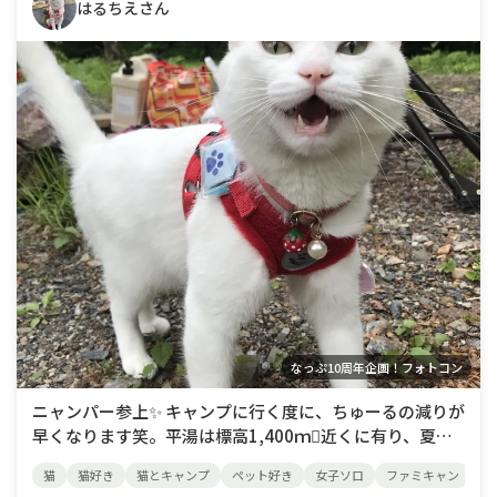
はるちえさん
なっぷ10周年企画！フォトコン
ニャンパー参上✨ キャンプに行く度に、ちゅーるの減りが
早くなります笑。平湯は標高1,400ｍ近くに有り、夏で
も夜は冷えるので、ご主人様の湯たんぽ代わりになってい
猫
猫好き
猫とキャンプ
ペット好き
女子ソロ
ファミキャン
平
ます✨