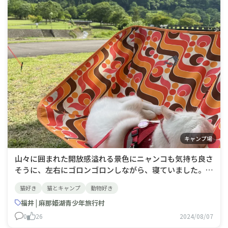
キャンプ場
山々に囲まれた開放感溢れる景色にニャンコも気持ち良さ
そうに、左右にゴロンゴロンしながら、寝ていました。こ
ういう姿を見ると見ている側も更に癒されます😻
猫好き
猫とキャンプ
動物好き
福井 | 麻那姫湖青少年旅行村
0
26
2024/08/07