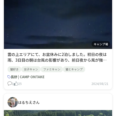
キャンプ場
雲の上エリアにて、お盆休みに2泊しました。初日の夜は
雨、3日目の朝は台風の影響があり、前日夜から風が強く
テントごと吹っ飛ばされるかと思う位の暴風でしたが、無
猫好き
女子キャン
ファミキャン
猫とキャンプ
事に帰還しました。ご来光も満天の星空も見れて、真夏に
寒いくらいの気温でしたが、ニャンコと快適に過ごせまし
長野 | CAMP ONTAKE
た🐈
1
25
2024/08/21
はるちえさん