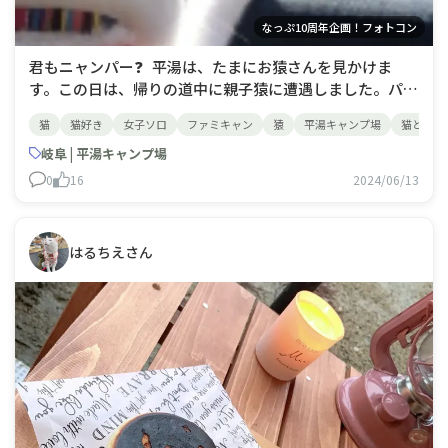
なっぷ10周年企画！フォトコン
君もニャンパー❓ 平湯は、たまにお猿さんを見かけま
す。この日は、帰りの道中に親子猿に遭遇しました。パパ
猿がこちらに向かって威嚇する中、ニャンコは初めて出会
猫
猫好き
女子ソロ
ファミキャン
猿
平湯キャンプ場
猫とキャ
うお猿さんにビビりながら、シャーシャー言う事も無く固
まっていました笑
岐阜 | 平湯キャンプ場
0
16
2024/06/13
はるちえさん