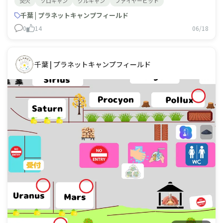
焚火
ソロキャン
グルキャン
ファイヤーピット
梅雨明けが待ち遠しいです☀️
千葉 | プラネットキャンプフィールド
0
14
06/18
千葉 | プラネットキャンプフィールド