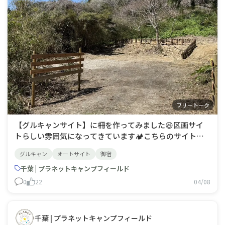
フリートーク
【グルキャンサイト】に柵を作ってみました😆区画サイ
トらしい雰囲気になってきています🏕️こちらのサイトは
１日１組限定で６名まで！他のサイトからは離れているの
グルキャン
オートサイト
御宿
で、グループで問題なく利用できます🙌ぜひ、ご検討くだ
さい！
千葉 | プラネットキャンプフィールド
0
22
04/08
千葉 | プラネットキャンプフィールド