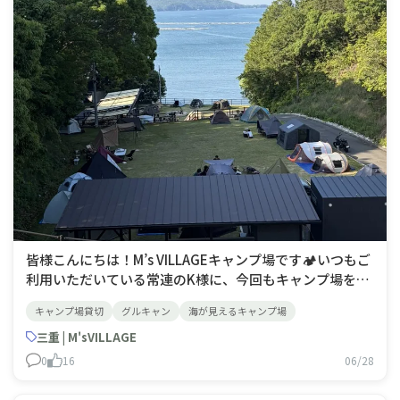
皆様こんにちは！M’s VILLAGEキャンプ場です🏕️いつもご
利用いただいている常連のK様に、今回もキャンプ場を貸
切でご利用いただきました！当日は天候にも恵まれ、子ど
キャンプ場貸切
グルキャン
海が見えるキャンプ場
もたちはじゃぶじゃぶ池で元気いっぱい水遊び♪ 笑顔と
楽しそうな声がキャンプ場いっぱいに広がっていました。
三重 | M'sVILLAGE
目の前に広がる海ではSUPを
0
16
06/28