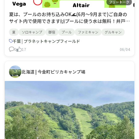
フリートーク
夏は、プールのお持ち込みOK🌊(6月～9月まで)ご自身の
サイト内で使用できます🙌プールに使う水は無料！井戸水
なのでかなり冷たい😆夏も工夫しながらキャンプを楽し
夏
ソロキャンプ
御宿
プール
ファミキャン
グルキャン
みましょう☀️マップの⭕が使用できるサイトです
千葉 | プラネットキャンプフィールド
0
17
06/04
北海道 | 今金町ピリカキャンプ場