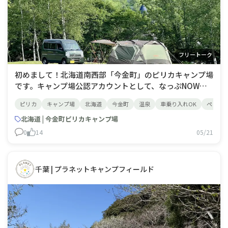
フリートーク
初めまして！北海道南西部「今金町」のピリカキャンプ場
です。キャンプ場公認アカウントとして、なっぷNOWで
たくさんの方と交流していければと思っています。まだピ
ピリカ
キャンプ場
北海道
今金町
温泉
車乗り入れOK
ペットO
リカキャンプ場をご利用になったことが無い方は、ぜひご
都合のよろしい時に遊びに来てくださいね！ご来場いただ
北海道 | 今金町ピリカキャンプ場
いたことがある方は、ぜひその時の様子やご
0
14
05/21
千葉 | プラネットキャンプフィールド