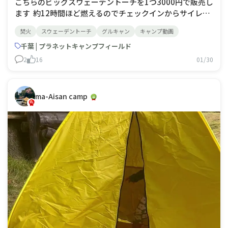
こちらのビッグスウェーデントーチを1つ3000円で販売し
ます 約12時間ほど燃えるのでチェックインからサイレン
トタイムまでずっと楽しめます グループ利用の方や動画
焚火
スウェーデントーチ
グルキャン
キャンプ動画
撮影の方におすすめです！！ 現在はこちらの1つのみです
が、お客様の反応次
千葉 | プラネットキャンプフィールド
2
16
01/30
ma-Aisan camp