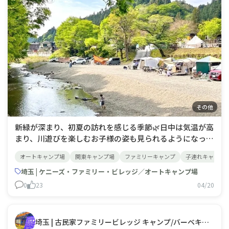
その他
新緑が深まり、初夏の訪れを感じる季節🌿日中は気温が高
まり、川遊びを楽しむお子様の姿も見られるようになって
きました。ケニーズでは、川遊びを楽しむお子様を見守り
オートキャンプ場
関東キャンプ場
ファミリーキャンプ
子連れキャンプ
ながらのんびり過ごせる河原サイトや、川へのアクセスが
良好なBBQサイトなどもご用意しております。やわらか
埼玉 | ケニーズ・ファミリー・ビレッジ／オートキャンプ場
な緑と川のせせらぎに包まれながら、ゆった
0
23
04/20
埼玉 | 古民家ファミリービレッジ キャンプ/バーベキュー場