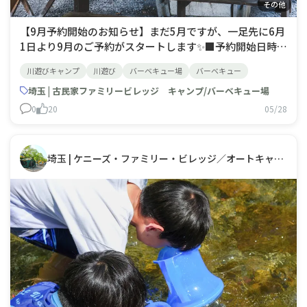
その他
【9月予約開始のお知らせ】まだ5月ですが、一足先に6月
1日より9月のご予約がスタートします✨■予約開始日時・
オンライン予約：6/1(月) 0:00～・電話予約：6/1(月)
川遊びキャンプ
川遊び
バーベキュー場
バーベキュー
8:45～ 今年の9月は最大5連休になる方も！ 📅9/21 敬老
の日📅9/22 国民の休日📅9/23 秋分
埼玉 | 古民家ファミリービレッジ キャンプ/バーベキュー場
0
20
05/28
埼玉 | ケニーズ・ファミリー・ビレッジ／オートキャンプ場