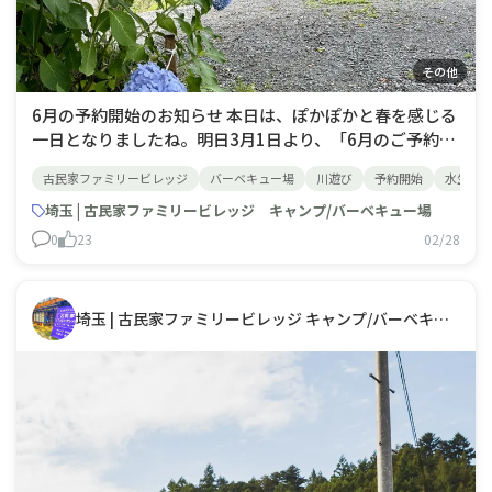
その他
6月の予約開始のお知らせ 本日は、ぽかぽかと春を感じる
一日となりましたね。明日3月1日より、「6月のご予約」
がスタートいたします！気温も上がり川遊びを楽しめる季
古民家ファミリービレッジ
バーベキュー場
川遊び
予約開始
水生生
節となります。場内を流れる名栗川は、透明度が高く元気
な水生生物たちの姿を見れます6月下旬には、ホタル観察
埼玉 | 古民家ファミリービレッジ キャンプ/バーベキュー場
のチャンスもございます。&
0
23
02/28
埼玉 | 古民家ファミリービレッジ キャンプ/バーベキュー場