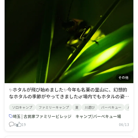
その他
✨ホタルが飛び始めました✨今年も名栗の里山に、幻想的
なホタルの季節がやってきました🌿場内でもホタルの姿が
見られるようになり、例年7月上旬頃までお楽しみいただ
ソロキャンプ
ファミリーキャンプ
夏
川遊び
バーベキュー
バーベ
けます✨日中は名栗川での川遊びを満喫。19時頃になる
と、河原ではホタルがやさしく光を灯しながら舞い始めま
埼玉 | 古民家ファミリービレッジ キャンプ/バーベキュー場
す🏕️お子さまにとっても、自然の中でホタ
0
19
06/13