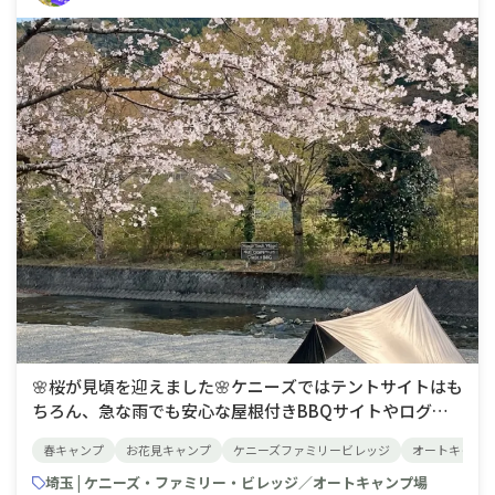
🌸桜が見頃を迎えました🌸ケニーズではテントサイトはも
ちろん、急な雨でも安心な屋根付きBBQサイトやログハ
ウスなど、ご利用スタイルにあわせた区画でお花見キャン
春キャンプ
お花見キャンプ
ケニーズファミリービレッジ
オートキャン
プをお楽しみいただけます✨区画のご希望やご不明点がご
ざいましたら、お気軽にお問い合わせください。空き状況
埼玉 | ケニーズ・ファミリー・ビレッジ／オートキャンプ場