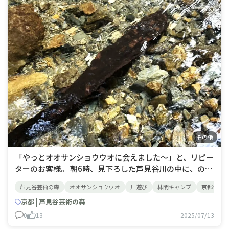
その他
「やっとオオサンショウウオに会えました～」と、リピー
ターのお客様。 朝6時、見下ろした芦見谷川の中に、のそ
のそと歩いていたそうです。オオサンショウウオは夜行性
芦見谷芸術の森
オオサンショウウオ
川遊び
林間キャンプ
京都キャ
なので、寝ぐらに帰る途中だったのかも？ 特別天然記念
物”大山椒魚”芦見谷芸術の森で早起きすると、こんなミラ
京都 | 芦見谷芸術の森
クルな出会いがあ
0
13
2025/07/13