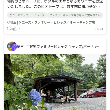
場内のビオトープに、ホタルのエサとなるカワニナを放流
いたしました。 このビオトープは、数年前に環境基金を
活用し整備した“私たちが守り続けている小さな自然”で
ケニーズファミリービレッジ
ファミリーキャンプ好きな人と繋がりたい
キ
す。 日々の手入れを重ねながら、里山本来のいのちの循
環を大切に育んできました。 今回のカワニナの放流は、
埼玉 | ケニーズ・ファミリー・ビレッジ／オートキャンプ場
ホタルが安
0
15
03/04
埼玉 | 古民家ファミリービレッジ キャンプ/バーベキュー場