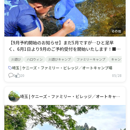
その他
【9月予約開始のお知らせ】まだ5月ですが…ひと足早
く、6月1日より9月のご予約受付を開始いたします！■予
約開始日時・オンライン予約：6/1(月) 0:00～・電話予
川遊び
ハロウィン
川遊びキャンプ
ファミリーキャンプ
キャンプ初
約：6/1(月) 8:45～今年の9月は19日～23日と最大5連休
になる方も✨人気日程はお早めのご予約がおすすめです！
埼玉 | ケニーズ・ファミリー・ビレッジ／オートキャンプ場
さらに、9月6日(
0
20
05/28
埼玉 | ケニーズ・ファミリー・ビレッジ／オートキャンプ場