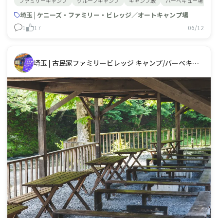
ファミリーキャンプ
グループキャンプ
キャンプ飯
バーベキュー場
バ
どの食材を入れて待つだけ！約30分で本格燻製が楽しめ
ます♪いつもの食材が、香り豊かなごちそうに大変身✨さ
埼玉 | ケニーズ・ファミリー・ビレッジ／オートキャンプ場
らに！スモークチップ付きなので追
1
17
06/12
埼玉 | 古民家ファミリービレッジ キャンプ/バーベキュー場