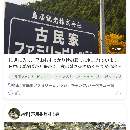
その他
11月に入り、里山もすっかり秋の彩りに包まれています
日中はぽかぽかと暖かく、夜は焚き火のぬくもりが心地よ
い季節ですね。そんな穏やかな季節の中で、ゆったりとし
古民家ファミリービレッジ
キャンプ場
バーベキュー場
秋キャンプ
た時間を過ごしてみませんか？今週末は、BBQハウスや
バンガローなど、宿泊・日帰りともにまだ空きがございま
埼玉 | 古民家ファミリービレッジ キャンプ/バーベキュー場
す。バンガローにご宿泊の方は、食事スペー
0
13
11/07
京都 | 芦見谷芸術の森