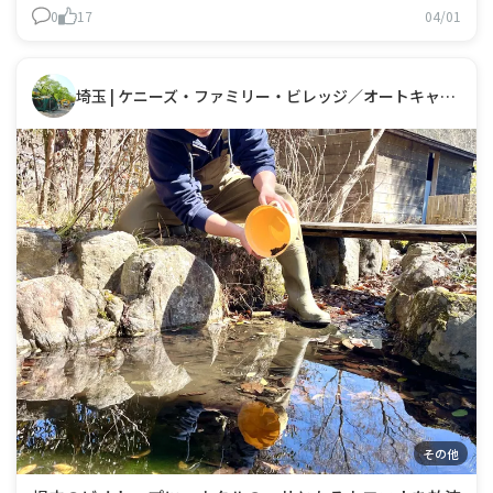
により当日のご案内も可能です🌿ご家族や友
0
17
04/01
埼玉 | ケニーズ・ファミリー・ビレッジ／オートキャンプ場
その他