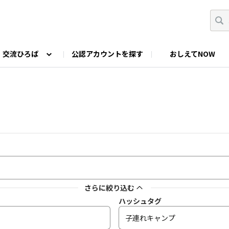
交流ひろば
公認アカウントを探す
おしえてNOW
カウントの投稿
なっぷNOWへのご要望等
みんなの自己紹介
ファミキャン好き集まれ！
ツーリングキャンプFAN
O
ゆるっと釣り部
山好きの会
わたしの推し
さらに絞り込む
ハッシュタグ