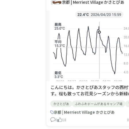
京都 | Merriest Village かさとぴあ
こんにちは。かさとぴあスタッフの西村
す。桜も散ってお花見シーズンから新緑
ーズンになろうとしています。最近は結
かさとぴあ
ふわふわドームがあるキャンプ場
きなってきて日中は半袖でも十分過ごせ
すね。暑いと言っても14頃をピークに
京都 | Merriest Village かさとぴあ
ずつ下がり始め朝晩は10℃前後と少し
0
18
0
い感じがします。数日前など出勤した際