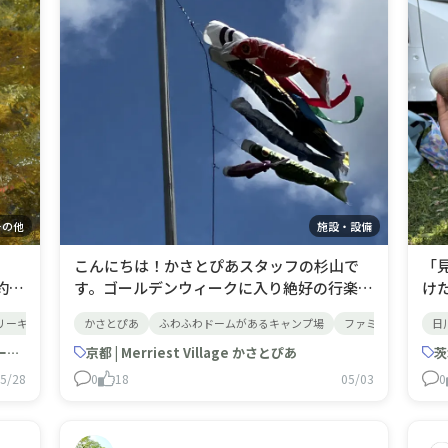
その他
施設・設備
こんにちは！かさとぴあスタッフの杉山で
「
約受
す。ゴールデンウィークに入り絶好の行楽シ
け
オ
ーズンになった今日この頃、端午の節句で
輝
リーキャンプ
キャンプ初心者
かさとぴあ
ふわふわドームがあるキャンプ場
釣りキャンプ
日帰りBBQ
バーベキュー場
ファミリーキャンプ
日
子
約：
あるこどもの日も近づいています。かさとぴ
よ
と最
埼玉 | ケニーズ・ファミリー・ビレッジ／オートキャンプ場
あでは、こどもの日を祝って鯉のぼり🎏を
京都 | Merriest Village かさとぴあ
ら
茨
のご
揚げており、5月の青空を元気に泳ぐ鯉を五

5/28
0
18
05/03
0
匹見ることができます。新しい遊具等も設置
る
してより子供達に楽しんで頂
キ