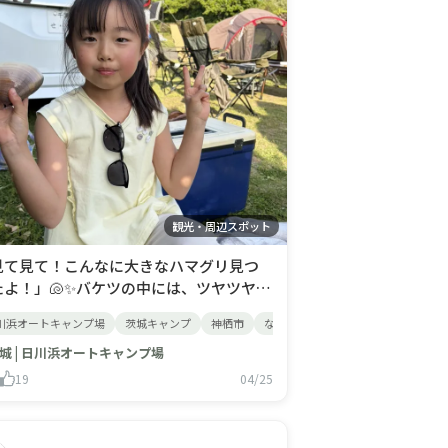
観光・周辺スポット
見て見て！こんなに大きなハマグリ見つ
たよ！」🐚✨バケツの中には、ツヤツヤと
く立派なハマグリがたくさん！自分の手
川浜オートキャンプ場
連れキャンプ
グループキャンプ
オートキャンプ場
関西キャンプ場
茨城キャンプ
神栖市
京都キャンプ場
なっぷ
子連れキャンプ
潮干狩り
海キャンプ
犬連れ
りも大きな獲物を手にして、ちょっぴり誇
しげなピースサインを見せてくれました
城 | 日川浜オートキャンプ場
 波の音を聞きながら夢中になって砂を掘
19
04/25
時間は、まるで宝探しのようですね。当
ャンプ場から日川浜海水浴場