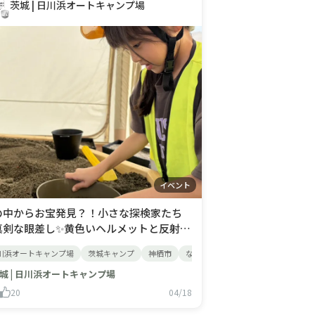
茨城 | 日川浜オートキャンプ場
イベント
の中からお宝発見？！小さな探検家たち
真剣な眼差し✨黄色いヘルメットと反射ベ
トを身にまとった、小さな小さな探検家
キャンプ
れキャンプ
川浜オートキャンプ場
キャンプ初心者
犬連れキャンプ
茨城キャンプ
川遊びキャンプ
神栖市
釣りキャンプ
なっぷ
ファミリーキャンプ
日帰りバーベキュー
キ
ち。新イベントの「トレジャーハント」
参加してくれました！黒いプランターの
城 | 日川浜オートキャンプ場
を小さなシャベルで真剣に掘り返したり、
20
04/18
ルイを使って砂を注意深くふるった