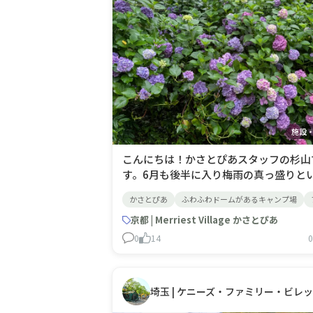
施設
こんにちは！かさとぴあスタッフの杉山
す。6月も後半に入り梅雨の真っ盛りと
た今日この頃、この時期に咲く花として
かさとぴあ
ふわふわドームがあるキャンプ場
表的なのはやはりアジサイでしょう。ア
イ、紫陽花はミズキ目アジサイ科アジサ
京都 | Merriest Village かさとぴあ
属に属する花で日本に原種がある園芸品
0
14
0
で様々な品種があります。かさとぴあに
リースペースや茶室付近でうす