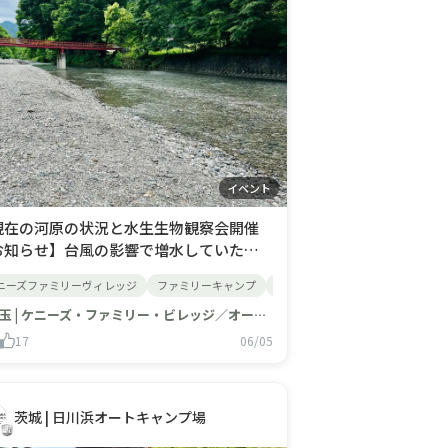
イベント
現在の河原の状況と水生生物観察会開催
お知らせ】台風の影響で増水していた名
川ですが、現在は濁りもなくなり、水量も
れキャンプ
ニーズファミリーヴィレッジ
グループキャンプ
犬連れキャンプ
関西キャンプ場
ファミリーキャンプ
京都キャンプ場
オートキャンプ
子連れキャンプ
関東キャンプ
犬連れ
ち着いてきました。ただし、通常時と比
ると川の流れが少し速い箇所もあります
埼玉 | ケニーズ・ファミリー・ビレッジ／オートキャンプ場
で、川遊びの際は十分ご注意ください。ま
17
06/05
、明日開催予定の「水生生物観察会」
、本日生き物の観察ができました
茨城 | 日川浜オートキャンプ場