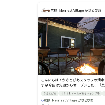
中の温度計が2℃と表示さ
京都 | Merriest Village かさとぴあ
こんにちは！かさとぴあスタッフの清水
す🏕️今回は先週からオープンした、『
火カフェwith』についてご紹介致しま
かさとぴあ
ふわふわドームがあるキャンプ場
4/4(土)オープンしたこのカフェは皆さ
手ぶらで焚き火を楽しみながらゆったり
京都 | Merriest Village かさとぴあ