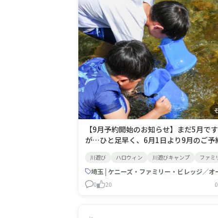
【9月予約開始のお知らせ】まだ5月です
が…ひと足早く、6月1日より9月のご予
付を開始いたします！■予約開始日時・
川遊び
ハロウィン
川遊びキャンプ
ファミ
ンライン予約：6/1(月) 0:00～・電話予
6/1(月) 8:45～今年の9月は19日～23日
大5連休になる方も✨人気日程はお早め
0
20
0
予約がおすすめです！さらに、9月6日(