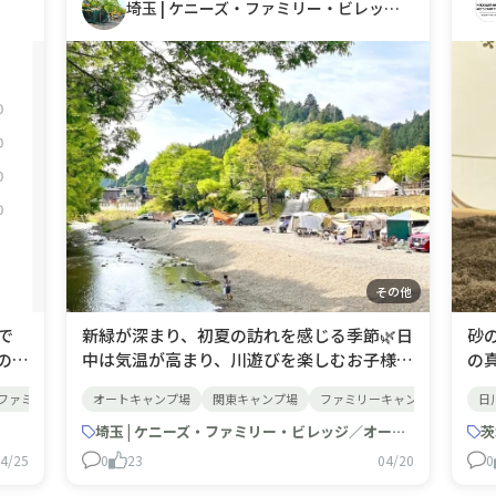
埼玉 | ケニーズ・ファミリー・ビレッジ／オートキャンプ場
その他
で
新緑が深まり、初夏の訪れを感じる季節🌿日
砂
のシ
中は気温が高まり、川遊びを楽しむお子様の
の
構暑
姿も見られるようになってきました。ケニ
ス
ファミリーキャンプ
オートキャンプ場
グループキャンプ
関東キャンプ場
関西キャンプ場
ファミリーキャンプ
京都キャンプ場
子連れ
子連
日
ま
ーズでは、川遊びを楽しむお子様を見守り
た
少し
ながらのんびり過ごせる河原サイトや、川
埼玉 | ケニーズ・ファミリー・ビレッジ／オートキャンプ場
に
茨
肌寒
へのアクセスが良好なBBQサイトなどもご
中
4/25
0
23
04/20
0
に道
用意しております。やわらかな緑と川のせせ
フ