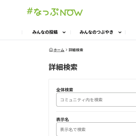
みんなの投稿
みんなのつぶやき
投稿TOP
つぶやきTOP
交流ひろばTOP
よくある質問
みんなの投稿
お問い合わせ
みんなのつぶやき
女子キャン集まれ！
公認ア
#
ホーム
詳細検索
詳細検索
キャンプギア語ろう会
キャンプ飯LAB
全体検索
表示名