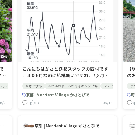
・設備
で
こんにちはかさとぴあスタッフの西村です
【
いっ
。まだ6月なのに結構暑いですね。7,8月に
の
代
はどのくらい暑くなってるのでしょう
栗
ファミリーキャンプ
かさとぴあ
グループキャンプ
ふわふわドームがあるキャンプ場
関西キャンプ場
京都キャンプ場
ファミリーキャンプ
子連
ケ
ジサ
か…？かさとぴあも日中はすごく暑いです。
落
イ
朝晩はまだ少し肌寒く感じるかもしれませ
京都 | Merriest Village かさとぴあ
べ
種
ん。15時頃より少しづつ気温が下がり始め
の
6/27
0
13
06/19
0
もフ
日の入の19時頃になるとかなり過ごしやす
た
くなります。21時を過ぎる
は
埼玉 | ケニーズ・ファミリー・ビレッジ／オートキャンプ場
京都 | Merriest Village かさとぴあ