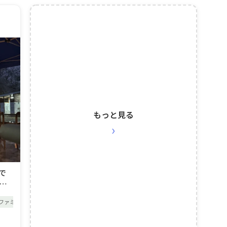
らぎに包まれながら、ゆった
り
もっと見る
›
で
焚き
す！
ファミリーキャンプ
グループキャンプ
関西キャンプ場
京都キャンプ場
子連
んが
過