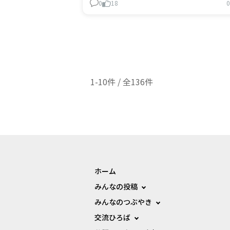
ごせるようになっており、焚き火を囲み
0
18
0
らコーヒーを飲んだりお酒を飲んだりし
楽しいひと時をお過ご
1-10件 / 全136件
ホーム
みんなの投稿
みんなのつぶやき
交流ひろば