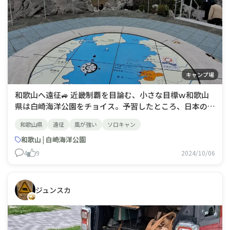
キャンプ場
和歌山へ遠征🚙 近畿制覇を目論む、小さな目標ｗ和歌山
県は白崎海洋公園をチョイス。予習したところ、日本のエ
ーゲ海と称される白の海岸美なになに予習では風が強い？
和歌山県
遠征
風が強い
ソロキャン
京都南部から高速を利用して、2時間。 2023年4月16日１
日目は曇っていて、評判通り風も強かった。青い海と白い
和歌山 | 白崎海洋公園
岩が美しい。ここでは区画サイトを利用し
4
9
2024/10/06
ジュンスカ