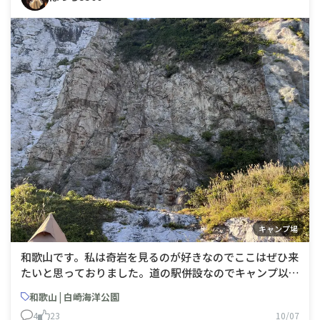
キャンプ場
和歌山です。私は奇岩を見るのが好きなのでここはぜひ来
たいと思っておりました。道の駅併設なのでキャンプ以外
の来場者も多く、夕日の時間帯はフレームに人が入らない
和歌山 | 白崎海洋公園
ようにするのが大変でした(主にイチャコラカップルでし
4
23
10/07
たけども)。 なんかの理由で一部エリアが閉鎖されてまし