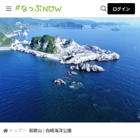
ログイン
全体検索
検索
トップ
＞
和歌山 | 白崎海洋公園