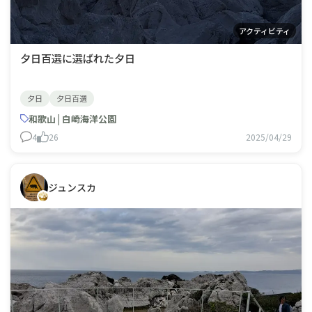
アクティビティ
夕日百選に選ばれた夕日
夕日
夕日百選
和歌山 | 白崎海洋公園
4
26
2025/04/29
ジュンスカ