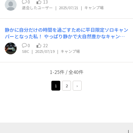
と最高ですね。 基本ソロでのんびりなので、邪魔されな
0
13
設定と、なっぷで予約が出来る←コレ大事(笑) ま、皆さん
いような静かな環境であれば尚更素敵だと思います。 利
退会したユーザー
|
2025/07/21
|
キャンプ場
一緒だと思いますけど💧
用料が安いと本当にありがたいです🙇
静かに自分だけの時間を過ごすために平日限定ソロキャン
パーとなった私！ やっぱり静かで大自然豊かなキャンプ
場🏕️が理想です。 林間なら小鳥の囀り、湖畔なら波の
0
22
音、川沿いなら川のせせらぎ、とにかく自然の音に癒され
SBC
|
2025/07/19
|
キャンプ場
ながら焚き火とお酒を楽しみたいだけなんです😊
1-25件 / 全40件
1
2
›