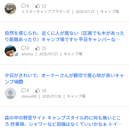
いる。予約はなっぷで毎月１日の午前0:00〜2ヶ月先の予
0
12
約競争、人気のサイトはすぐに埋まってしまう。やはりプ
ミスターキャンプブラザーズ
|
2025/07/27
|
キャンプ場
レミアムが人気だが、季節に合わせて選択した方が良い。
場所によってはお安く借りれるサイトもある。プレミアム
は自分へのご褒美的なサイトで、レギュラーサイトでも魅
自然を感じられ、近くに人が居ない（区画でも木があった
力的なところはたくさんある。スタッフはオーナーはじ
り距離あったり）キャンプ場です✨ 平日キャンパーなの
め、みなさん節度をわきまえながらフレンドリーな方々ば
でほぼ人が少ないのでそれに慣れてしまって。混み混みキ
かり。どうしても受付のスタッフが印象に残りがちだが、
0
15
ャンプは出来る気がしません💦 そこそこにキレイなトイ
フィールドで掃除や監視をしているスタッフさんは熱心な
aitomy
|
2025/07/27
|
キャンプ場
レと水場、灰捨て場があればOK🙆ただイスに座って焚き
方々が多い。自分なりのお気に入りサイトはあるが、ここ
火や空、緑を静かに眺められれば😊
では書き込まないこととする。
夕日がきれいで、オーナーさんが親切で居心地が良いキャ
ンプ場🙆
0
10
shinya08
|
2025/07/26
|
キャンプ場
森の中の野営サイト キャンプスタイル的に何も無いとこ
ろ 炊事場、シャワーなど設備はなくていいかなぁ トイレ