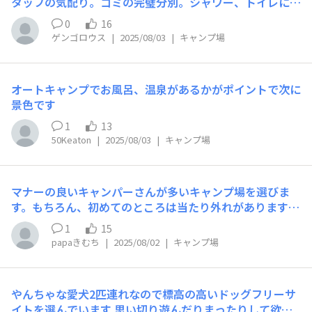
タッフの気配り。ゴミの完璧分別。シャワー、トイレに関
して清掃が行き届いて居ること。セキュリティが万全なこ
0
16
と。環境配慮型洗剤が整えられて居ること。冬季はAC 付
ゲンゴロウス
|
2025/08/03
|
キャンプ場
きが必須。 ②ポイントの補足説明を記載 最近の自然界の
動向として、野猿や熊の出没が懸念される状況が諸キャン
プ場にも有るので、野生との接触面で安全性を確保して欲
オートキャンプでお風呂、温泉があるかがポイントで次に
しいです。サイトは区画、フリー共にオーケーです。た
景色です
だ、ゆとりの有るサイト設営が可能なキャンプ場を求めま
す。後は手持ちぶさたも困るので、適当なアクティビティ
1
13
が欲しいです。 ③投稿 少し遠い？ですが、公営できちん
50Keaton
|
2025/08/03
|
キャンプ場
としたキャンプ場です。また公営に有りがちな固い感じも
有りません。日本一の清流の名を受けた事のある銚子川畔
や林間、そしてコテージも選べます。川の下流側数百mに
マナーの良いキャンパーさんが多いキャンプ場を選びま
高速道路が通って居ますが、走行音は気になりません。キ
す。もちろん、初めてのところは当たり外れがあります
ャンプ場上流直ぐに頭首工が有って、その上流は湖面のよ
が、行ってみて嫌なイメージの所はあまり行きたくなくな
1
15
うな場所なので、ウオーター系もアクティビティが楽しめ
ります。 やすらぎの里では、マナーの良くないキャンパ
papaきむち
|
2025/08/02
|
キャンプ場
ます。また事務所には紀州の木材を使った木工品のキット
ーさんに会ったことがありません。施設を丁寧に使う、決
等も販売されて居ます。
められたサイレントタイムを守る、お互いのサイトに過干
渉しないなどみんながルールを守ります。
やんちゃな愛犬2匹連れなので標高の高いドッグフリーサ
イトを選んでいます 思い切り遊んだりまったりして欲し