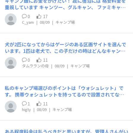
キャンプ飯にお金をかけたい！ 故に宿泊には 格安料金を
重視しています キャンツー、グルキャン、 ファミキャン
を 経験してきての 最近になりソロキャン復活 お小遣いキ
0
17
ャンパーなので 贅沢は出来ませんが 出来る範囲での工夫
C_yam
|
08/09
|
キャンプ場
も 楽しんでいます 故に料金は大事です
犬が2匹になってからはゲージのある区画サイトを選んで
います。1匹は老犬で、この子だけの時はどんなキャンプ
場でも大丈夫でしたが、2匹目の一歳のやんちゃ坊主には
0
11
ノーリードのサイトが、犬も飼い主もストレスなし！！
タムラランの母
|
08/09
|
キャンプ場
私のキャンプ場選びのポイントは「ウォシュレット」で
す。 携帯ウォシュレットを持ってるので設置されてない
キャンプ場に行くこともありますが、同じエリアに複数の
1
11
キャンプ場がある場合は私自身のなかではかなりプラスポ
higty
|
08/09
|
キャンプ場
イントです。
ある程度料金は払うべきだと思いますが、管理人さんがい