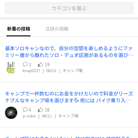
カテゴリを選ぶ
新着の投稿
注目の投稿
基本ソロキャンなので、自分の空間を楽しめるようにファ
ミリー層から離れたソロ・デュオ区画があるものを選びま
す。 あとは自然の景色を楽しみながらお酒を呑めれば最
3
19
高です。
kouji0227
|
08/13
|
キャンプ場
キャンプで一杯飲むのにお金をかけたいので料金がリーズ
ナブルなキャンプ場を選びます💦 他には バイク乗り入れ
OK ウォシュレットとシャワー ゴミを引き取ってくれる
4
18
フリーサイトでもある程度区切りがある バイクキャンパ
p-suke
|
08/11
|
キャンプ場
ーにはゴミの引き取りが本当にありがたいです🏕️