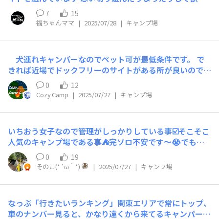
いので☺️ 電源があると犬連れは助かるので＋電源サイト
7
15
を探していますが、中々少ないです💦 なので遠くても気
福ちゃんママ
|
2025/07/28
|
キャンプ場
になれば出向きます🤣 夏は標高が高い場所でも扇風機は2
台フル稼働です🤭 ポタ電用意したらもっと色々な所に行
けそう😆
犬連れキャンパーなのでペット可が最低条件です。 で
きれば近場でドックフリーのサイトがある所が良いのです
が。
0
12
Cozy.Camp
|
2025/07/27
|
キャンプ場
いちおう女子なので管理がしっかりしている事☑️そこそこ
人気のキャンプ場である事⛺️完ソロ不安です〜😭でも区
画が狭くて難民キャンプみたいに込み込みなのも嫌❌←今
0
19
は流石に無いですよね😅 トイレが綺麗な事🤩清潔感のあ
そのこ(*´ω｀*)
|
2025/07/27
|
キャンプ場
るトイレでかなり印象が変わって来ると思います✨ 季節
によって変わりますが今なら木陰があるサイト🌳日焼けし
たく無いので💦
なっぷ「行きたいランキング」関東エリアで常にトップ、
車のナンバー見ると、かなり遠くから来てるキャンパーも