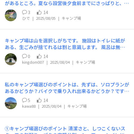
があるところ。夏なら設営後夕食前までにさっぱりと、冬
はチェックアウト後に温まってから帰ります。 また、植
3
14
栽や段差で区切られたプライベート感のある区画サイトが
ひで
|
2025/08/05
|
キャンプ場
お気に入り。ベテランキャンパーさんはフリーサイトを好
むイメージがありますが、週末の混み合う日にしか行けな
い自分にとっては、場所が確保された区画サイトのほうが
キャンプ場は山を選択しがちです。 施設はトイレに紙が
安心感があります。 リピートしているキャンプ場はあり
ある、生ごみが捨てれるは割と意識します。 風呂は無く
ますが、いろいろなエリアのキャンプ場も試したくて、限
てもシャワーさえあれば良いです。 またレンタルグッズ
られたキャンプ日程では悩ましい限りです😅
0
14
が豊富なのも嬉しいです。
kingdom007
|
2025/08/04
|
キャンプ場
私のキャンプ場選びのポイントは、先ずは、ソロプランが
あるかどうか？バイクで乗り入れ出来るかどうか？です
ね。 次は、価格と所要時間、天気予報ですかねぇ。。 時
5
14
間は片道で3時間半を超えると少し躊躇しますね😅 最後に
kawa88
|
2025/08/04
|
キャンプ場
観光名所や、神社仏閣、景勝地など、周辺や行き帰りの見
どころを調べて決めます。
①キャンプ場選びのポイント 清潔さと、しつこくないス