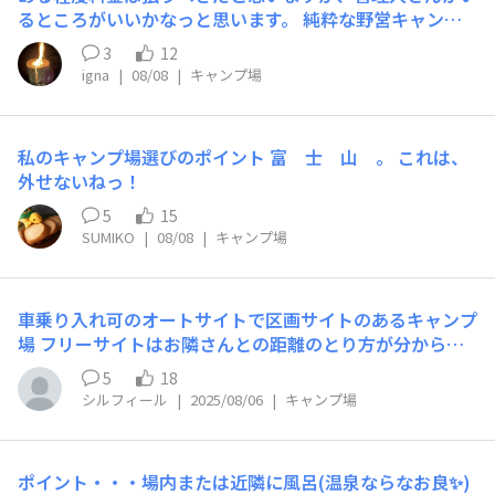
るところがいいかなっと思います。 純粋な野営キャンプ
はセキュリティと衛生面が不安ですね。 あと、贅沢をい
3
12
うと夜は街灯がＯＦＦになると満点の星空が楽しめるチャ
igna
|
08/08
|
キャンプ場
ンスあるのでそんなサイトを日々探しております(笑)
私のキャンプ場選びのポイント 富 士 山 。 これは、
外せないねっ！
5
15
SUMIKO
|
08/08
|
キャンプ場
車乗り入れ可のオートサイトで区画サイトのあるキャンプ
場 フリーサイトはお隣さんとの距離のとり方が分からな
いので、自分エリアがはっきりわかるのが良いです！ あ
5
18
と、やっぱりトイレは綺麗✨️な所が良いですね👍
シルフィール
|
2025/08/06
|
キャンプ場
ポイント・・・場内または近隣に風呂(温泉ならなお良✨️)