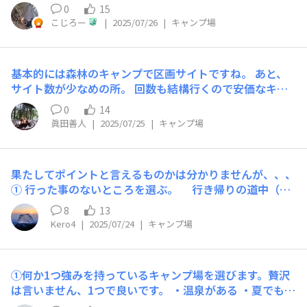
だけは欲しいと甘えたりもしますが、無くても平気w
0
15
木々に囲まれた森の中で誰もいなくて倒木など使っても良
こじろー
|
2025/07/26
|
キャンプ場
い自由のきくところに好んで行きます🌲 お好きにどうぞ
って言われるとヒャッホーいってはしゃぎますw ただ息
子と行くときはちゃんと設備がある所に行きます。 でも
基本的には森林のキャンプで区画サイトですね。 あと、
林間サイトを選びがち😁w
サイト数が少なめの所。 回数も結構行くので安価なキャ
ンプ場を選びます。 山は木々でプライベートが守られま
0
14
すし、マイナスイオンがたっぷりですから🏕 以前はフリ
眞田善人
|
2025/07/25
|
キャンプ場
ーサイトでもキャンプをしていましたが、イビキがすごい
キャンパーの方が近くにいて寝られなかった事があったの
でフリーの時は広めのフリーサイトを選びます😅 トイ
果たしてポイントと言えるものかは分かりませんが、、、
レ、炊事場はあったら良い位です。 食器は拭くだけで終
① 行った事のないところを選ぶ。 行き帰りの道中（運
わりなので、炊事場は水汲み以外はほとんど使用していま
転）も楽しめる距離 静か、安いのも大事。 ②道内には
せん🙂
8
13
数多くのサイトがあるようです。その中で、ココだ！と決
Kero4
|
2025/07/24
|
キャンプ場
めつけてしまうのは自分で視野を狭くしてしまってる感が
あり、行った事のないサイトを選ぶようにしています。リ
ピしたいな。と思えるようなサイトを探すのも楽しみの一
①何か1つ強みを持っているキャンプ場を選びます。贅沢
つですね。 運転も好きなので、自宅から少し離れた場所
は言いません、1つで良いです。 ・温泉がある ・夏でも涼
を選ぶ傾向にあります。 途中で道の駅やら温泉やらある
しい ・蛍が観られる ②＋自宅からのアクセス具合と料金