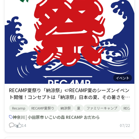
イベント
RECAMP夏祭り「納涼祭」🍉RECAMP夏のシーズンイベン
ト開催！コンセプトは「納涼祭」日本の夏、その暑さを和
らげるために受け継がれている「納涼」という風習はただ
Recamp
RECAMP夏祭り
納涼祭
夏
ファミリーキャンプ
RECAM
涼しい場所で過ごすだけでなく季節の美を感じる瞬間(涼
を嗜む)として受け継がれ、大切にされています。伝わる
神奈川 | 小田原市 いこいの森 RECAMP おだわら
風習と、豊かな自然とのふれあい(
0
14
07/22