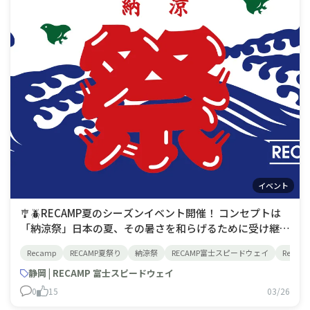
イベント
🎐🪲RECAMP夏のシーズンイベント開催！ コンセプトは
「納涼祭」日本の夏、その暑さを和らげるために受け継が
れている「納涼」という風習はただ涼しい場所で過ごすだ
Recamp
RECAMP夏祭り
納涼祭
RECAMP富士スピードウェイ
Recamp
けでなく季節の美を感じる瞬間(涼を嗜む)として受け継が
れ、大切にされています。伝わる風習と、豊かな自然との
静岡 | RECAMP 富士スピードウェイ
ふれあい(五感)を通じて訪れたお客
0
15
03/26