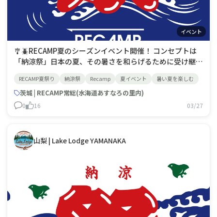
イベント
🎐🪲RECAMP夏のシーズンイベント開催！ コンセプトは
「納涼祭」日本の夏、その暑さを和らげるために受け継が
れている「納涼」という風習はただ涼しい場所で過ごすだ
RECAMP夏祭り
納涼祭
Recamp
夏イベント
暑い夏を楽しむ
けでなく季節の美を感じる瞬間(涼を嗜む)として受け継が
れ、大切にされています。伝わる風習と、豊かな自然との
茨城 | RECAMP常総(水海道あすなろの里内)
ふれあい(五感)を通じて訪れたお客
0
16
03/27
山梨 | Lake Lodge YAMANAKA