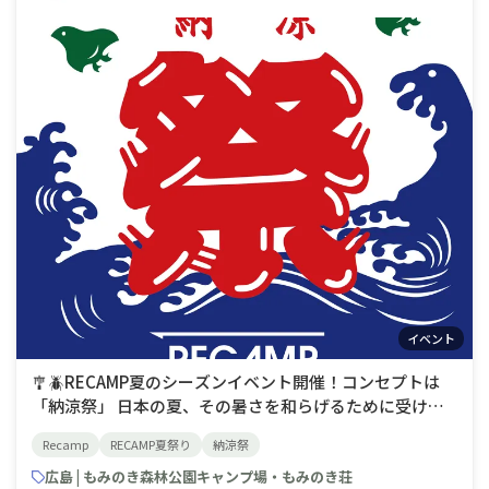
イベント
🎐🪲RECAMP夏のシーズンイベント開催！コンセプトは
「納涼祭」 日本の夏、その暑さを和らげるために受け継
がれている「納涼」という風習はただ涼しい場所で過ごす
Recamp
RECAMP夏祭り
納涼祭
だけでなく季節の美を感じる瞬間(涼を嗜む)として受け継
がれ、大切にされています。伝わる風習と、豊かな自然と
広島 | もみのき森林公園キャンプ場・もみのき荘