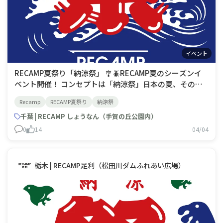
イベント
RECAMP夏祭り「納涼祭」 🎐🪲RECAMP夏のシーズンイ
ベント開催！ コンセプトは「納涼祭」日本の夏、その暑
さを和らげるために受け継がれている「納涼」という風習
Recamp
RECAMP夏祭り
納涼祭
はただ涼しい場所で過ごすだけでなく季節の美を感じる瞬
間(涼を嗜む)として受け継がれ、大切にされています。伝
千葉 | RECAMP しょうなん（手賀の丘公園内）
わる風習と、豊かな自然とのふれあい(五感)を通じて訪れ
0
14
04/04
たお客
栃木 | RECAMP足利（松田川ダムふれあい広場）