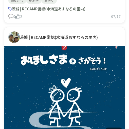
Recamp
納涼祭
夏祭り
要)」🎐🪲RECAMP夏のシーズンイベント開催！コンセプ
トは「納涼祭」。日本の夏、その暑さを和らげるために受
茨城 | RECAMP常総(水海道あすなろの里内)
け継がれている「納涼」という風習はただ涼しい場所で過
0
2
07/17
ごすだけでなく季
茨城 | RECAMP常総(水海道あすなろの里内)