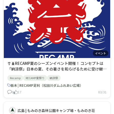
イベント
🎐🪲RECAMP夏のシーズンイベント開催！ コンセプトは
「納涼祭」日本の夏、その暑さを和らげるために受け継が
れている「納涼」という風習はただ涼しい場所で過ごすだ
Recamp
RECAMP夏祭り
納涼祭
けでなく季節の美を感じる瞬間(涼を嗜む)として受け継が
れ、大切にされています。伝わる風習と、豊かな自然との
栃木 | RECAMP足利（松田川ダムふれあい広場）
ふれあい(五感)を通じて訪れたお客
0
17
03/31
広島 | もみのき森林公園キャンプ場・もみのき荘