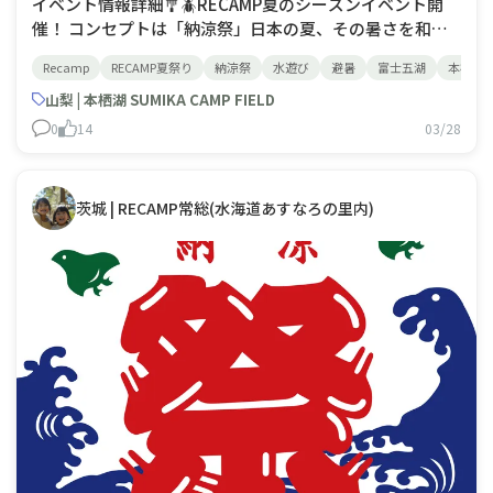
イベント情報詳細🎐🪲RECAMP夏のシーズンイベント開
催！ コンセプトは「納涼祭」日本の夏、その暑さを和ら
げるために受け継がれている「納涼」という風習はただ涼
Recamp
RECAMP夏祭り
納涼祭
水遊び
避暑
富士五湖
本栖湖
しい場所で過ごすだけでなく季節の美を感じる瞬間(涼を
嗜む)として受け継がれ、大切にされています。伝わる風
山梨 | 本栖湖 SUMIKA CAMP FIELD
習と、豊かな自然とのふれあい(五感)を
0
14
03/28
茨城 | RECAMP常総(水海道あすなろの里内)