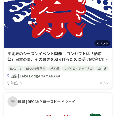
イベント
🎐🪲夏のシーズンイベント開催！ コンセプトは「納涼
祭」日本の夏、その暑さを和らげるために受け継がれてい
る「納涼」という風習はただ涼しい場所で過ごすだけでな
Recamp
RECAMP夏祭り
納涼祭
レイクロッジヤマナカ
山中湖
山
く季節の美を感じる瞬間(涼を嗜む)として受け継がれ、大
切にされています。伝わる風習と、豊かな自然とのふれあ
山梨 | Lake Lodge YAMANAKA
い(五感)を通じて訪れたお客さまの心に残
0
15
03/27
静岡 | RECAMP 富士スピードウェイ