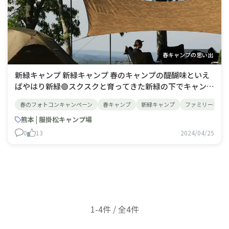
春キャンプの思い出
新緑キャンプ 新緑キャンプ 春のキャンプの醍醐味といえ
ばやはり新緑🟢スクスクと育ってきた新緑の下でキャンプ
出来るとやっぱり気持ち良いですね🤗同時に虫も増えてく
春のフォトコンキャンペーン
春キャンプ
新緑キャンプ
ファミリーキャ
るシーズンなので虫除け対策も必要ですが‥😅
熊本 | 服掛松キャンプ場
0
13
2024/04/25
1-4件 / 全4件