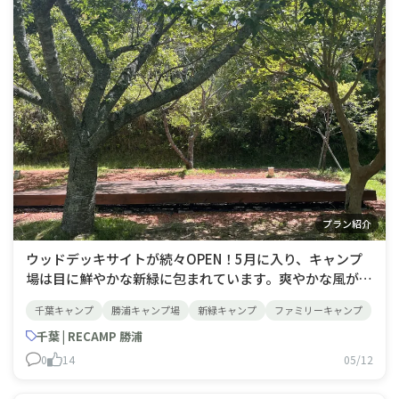
プラン紹介
ウッドデッキサイトが続々OPEN！​5月に入り、キャンプ
場は目に鮮やかな新緑に包まれています。爽やかな風が吹
き抜け、外で過ごすのがこの上なく気持ちいい、まさにキ
千葉キャンプ
勝浦キャンプ場
新緑キャンプ
ファミリーキャンプ
ャンプのベストシーズンです！今回は新設している電源付
きデッキサイトのご紹介です♪1. 木漏れ日の中で味わ
千葉 | RECAMP 勝浦
う、デッキサイトで至福のファミリーキ
0
14
05/12