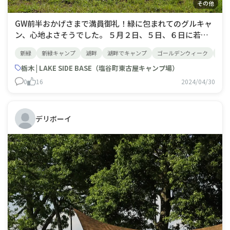
その他
GW前半おかげさまで満員御礼！緑に包まれてのグルキャ
ン、心地よさそうでした。 ５月２日、５日、６日に若干
空きがございます。GW後半は特にお天気も良さそう☆皆
新緑
新緑キャンプ
湖畔
湖畔でキャンプ
ゴールデンウィーク
東古
様のお越しをお待ちいたしております！
栃木 | LAKE SIDE BASE（塩谷町東古屋キャンプ場）
0
16
2024/04/30
デリボーイ