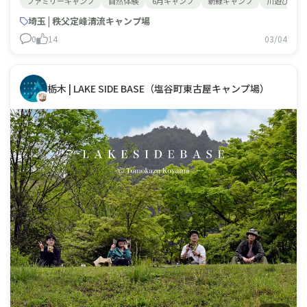
ファミリーキャンプ
自然体験
6月キャンプ
新緑キャンプ
川遊び
しい光に感動✨ 自然の中で過ごす時間は、きっと特別な思
い出になります⛺ お子さまの「また行きたい！」がきっ
埼玉 | 秩父定峰清流キャンプ場
と聞け
0
14
03/04
栃木 | LAKE SIDE BASE（塩谷町東古屋キャンプ場）