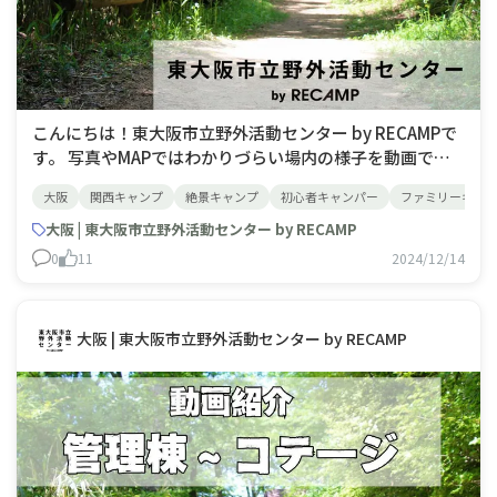
こんにちは！東大阪市立野外活動センター by RECAMPで
す。 写真やMAPではわかりづらい場内の様子を動画で紹
介します。 今回はコテージからテントキャビン駐車場ま
大阪
関西キャンプ
絶景キャンプ
初心者キャンパー
ファミリーキャ
でをご紹介。テントキャビンは駐車場は第３駐車場から右
に曲がって200mほどお車で進んだ先にございます。
大阪 | 東大阪市立野外活動センター by RECAMP
0
11
2024/12/14
大阪 | 東大阪市立野外活動センター by RECAMP