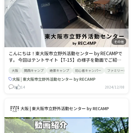
その他
こんにちは！東大阪市立野外活動センター by RECAMPで
す。 今回はテントサイト【T-15】の様子を動画でご紹介
😁 T-15は定員4名のデッキサイトです。T-15はテントや
大阪
関西キャンプ
絶景キャンプ
初心者キャンパー
ファミリーキャ
テーブル、チェア、ランタン、マット、寝袋が付属してお
ります。初心者の方でも楽しめる手ぶらプランとなってお
大阪 | 東大阪市立野外活動センター by RECAMP
0
14
2024/12/08
大阪 | 東大阪市立野外活動センター by RECAMP