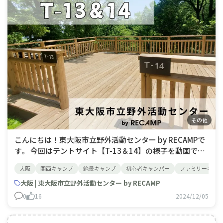
その他
こんにちは！東大阪市立野外活動センター by RECAMPで
す。 今回はテントサイト【T-13＆14】の様子を動画でご
紹介😁 T-13＆14は定員6名のデッキサイトです。広めの
大阪
関西キャンプ
絶景キャンプ
初心者キャンパー
ファミリーキャ
デッキサイトで2ルームテントも設営可能です。大き目の
テントを設営される場合はこちらのサイトがおすすめです
大阪 | 東大阪市立野外活動センター by RECAMP
0
16
2024/12/05