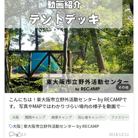
その他
こんにちは！東大阪市立野外活動センター by RECAMPで
す。 写真やMAPではわかりづらい場内の様子を動画で紹
介します。 今回はテントデッキをご紹介。サイトの写真
大阪
関西キャンプ
絶景キャンプ
初心者キャンパー
ファミリーキャ
だけはわからない隣のサイトとの距離感、樹々の様子、勾
配の有無、駐車場からの距離をこちらの動画で確認くださ
大阪 | 東大阪市立野外活動センター by RECAMP
い。&nb
0
13
2024/12/11