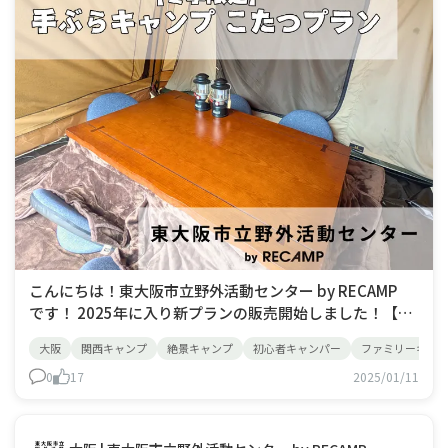
こんにちは！東大阪市立野外活動センター by RECAMP
です！ 2025年に入り新プランの販売開始しました！【冬
季限定】手ぶらキャンプ★こたつプラン 寒い冬でもあっ
大阪
関西キャンプ
絶景キャンプ
初心者キャンパー
ファミリーキャ
たかぬくぬくキャンプがお楽しみいただけるプランです。
リビングと寝室が分かれた2ルームテントのリビング部分
0
17
2025/01/11
にこたつ