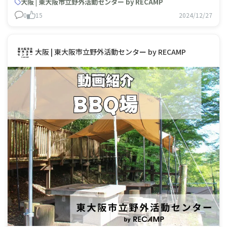
て、なんといっても夜景！キラキラの夜景をこんな近くで
大阪 | 東大阪市立野外活動センター by RECAMP
見下ろすことができるキャン
0
15
2024/12/27
大阪 | 東大阪市立野外活動センター by RECAMP