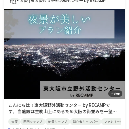
大阪 | 東大阪市立野外活動センター by RECAMP
その他
こんにちは！東大阪野外活動センター by RECAMPで
す。 当施設は生駒山上にあるため大阪の街並みを一望す
ることが出来ます。空気が澄んでいれば神戸や明石海峡大
大阪
関西キャンプ
絶景キャンプ
初心者キャンパー
ファミリーキャ
橋、淡路島、関西国際空港なども観ることできます。そし