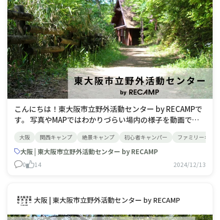
こんにちは！東大阪市立野外活動センター by RECAMPで
す。 写真やMAPではわかりづらい場内の様子を動画で紹
介します。 今回は管理棟からコテージまでをご紹介。 コ
大阪
関西キャンプ
絶景キャンプ
初心者キャンパー
ファミリーキャ
テージ用の駐車場は管理棟手前徒歩1分ほどのところにあ
りますのでお車を横づけすることはできませんが、荷物
大阪 | 東大阪市立野外活動センター by RECAMP
0
14
2024/12/13
大阪 | 東大阪市立野外活動センター by RECAMP