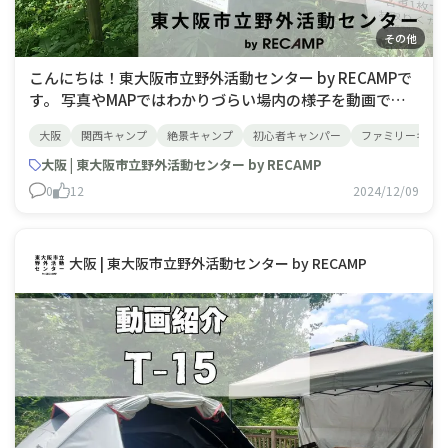
その他
こんにちは！東大阪市立野外活動センター by RECAMPで
す。 写真やMAPではわかりづらい場内の様子を動画で紹
介します。 今回は第3駐車場から管理棟までの道をご紹
大阪
関西キャンプ
絶景キャンプ
初心者キャンパー
ファミリーキャ
介。◆信貴生駒スカイラインから入場後、第3駐車場手前
でお客様のお車の駐車場所が記された札を受け取っていた
大阪 | 東大阪市立野外活動センター by RECAMP
だきます。
0
12
2024/12/09
大阪 | 東大阪市立野外活動センター by RECAMP