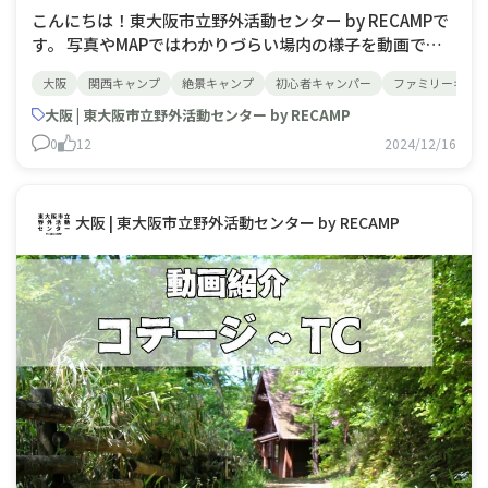
こんにちは！東大阪市立野外活動センター by RECAMPで
す。 写真やMAPではわかりづらい場内の様子を動画で紹
介します。 今回はBBQ場をご紹介。 日帰り利用も可能な
大阪
関西キャンプ
絶景キャンプ
初心者キャンパー
ファミリーキャ
BBQ場になります。1区画1000円で格安となっておりま
す。日帰り利用の場合は区画料金＋1名100円
大阪 | 東大阪市立野外活動センター by RECAMP
0
12
2024/12/16
大阪 | 東大阪市立野外活動センター by RECAMP