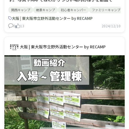
介します。 今回は管理棟から広場までをご紹介。 管理棟
関西キャンプ
絶景キャンプ
初心者キャンパー
ファミリーキャンプ
正面の階段を下ると広場があります。ここの中央にはキャ
ンプファイヤー場があり、焚火や花火をしていただくこ
大阪 | 東大阪市立野外活動センター by RECAMP
0
13
2024/12/10
大阪 | 東大阪市立野外活動センター by RECAMP