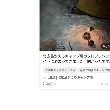
キャ
北広島かえるキャンプ場のソロブッシュ
イトに泊まってきました。寒かったです
の闇は深く林から熊が出てきそうな雰囲
北広島かえるキャンプ場
星空が綺麗なキャンプ場
で動物がこちら伺っているんじゃないか
思うような感じでした。その割にのんび
北海道 | 北広島かえるキャンプ場
寝ました。林から覗く星空が綺麗で力を
8
27
2024/1
いました。また冬キャンプに行きたいな
思いました。 持って行