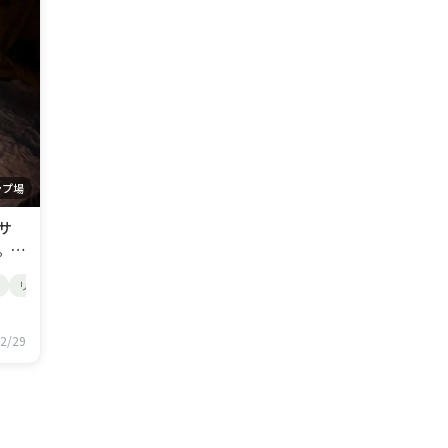
ンプ場
サ
。夜
気
リピートありなキャンプ場
清潔な施設のキャンプ場
と
り
貰
2/29
と