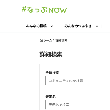
みんなの投稿
みんなのつぶやき
投稿TOP
つぶやきTOP
交流ひろばTOP
よくある質問
みんなの投稿
お問い合わせ
みんなのつぶやき
女子キャン集まれ！
公認ア
#
ホーム
詳細検索
詳細検索
キャンプギア語ろう会
キャンプ飯LAB
全体検索
表示名