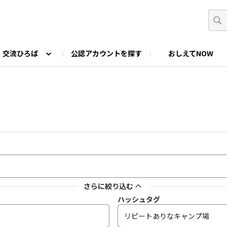
交流ひろば
公認アカウントを探す
おしえてNOW
カウントの投稿
なっぷNOWへのご要望等
みんなの自己紹介
ファミキャン好き集まれ！
ツーリングキャンプFAN
O
ゆるっと釣り部
山好きの会
わたしの推し
さらに絞り込む
ハッシュタグ