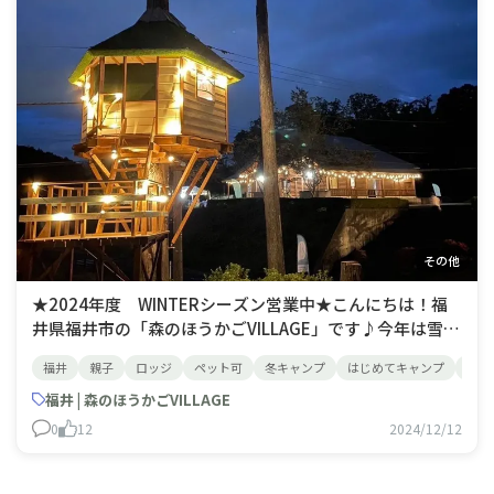
その他
★2024年度 WINTERシーズン営業中★こんにちは！福
井県福井市の「森のほうかごVILLAGE」です♪今年は雪の
多い冬予想⁈ということで雪遊びや雪中キャンプが楽しめ
福井
親子
ロッジ
ペット可
冬キャンプ
はじめてキャンプ
女子
る予感♬ですね！スタッフもウキウキしています
(⌒∇⌒) 年末年始はお休みがありますが、まだまだ始まっ
福井 | 森のほうかごVILLAGE
たばかりのWINTER
0
12
2024/12/12