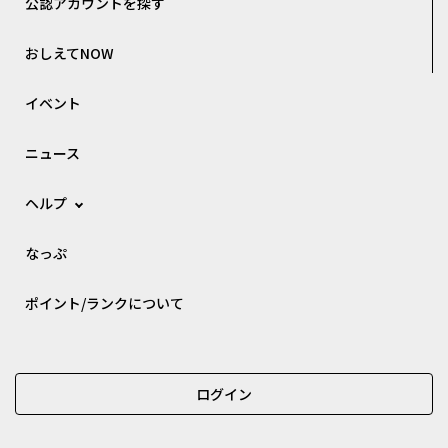
公認アカウントを探す
おしえてNOW
イベント
ニュース
ヘルプ
なっぷ
ポイント/ランクについて
ログイン