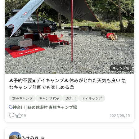
キャンプ場
⛺️予約不要✖️デイキャンプ⛺️ 休みがとれた天気も良い 急
なキャンプ計画でも楽しめる😊
女子キャンプ
キャンプ女子
道志川
ディキャンプ
神奈川 | 緑の休暇村 青根キャンプ場
2
19
2024/09/15
みきみき