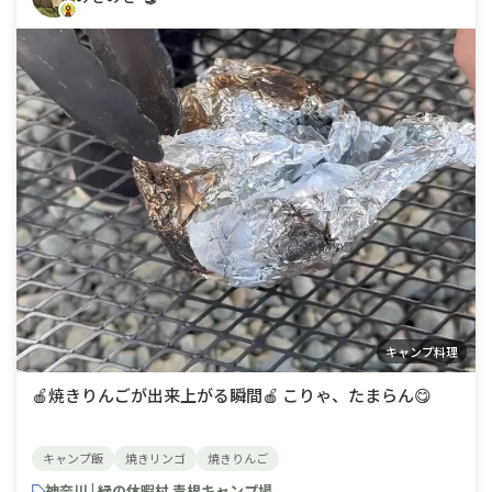
キャンプ料理
🍎焼きりんごが出来上がる瞬間🍎 こりゃ、たまらん😋
キャンプ飯
焼きリンゴ
焼きりんご
神奈川 | 緑の休暇村 青根キャンプ場