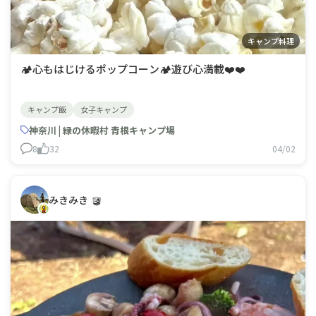
キャンプ料理
🏕️心もはじけるポップコーン🏕️​遊び心満載❤️❤️
キャンプ飯
女子キャンプ
神奈川 | 緑の休暇村 青根キャンプ場
8
32
04/02
みきみき