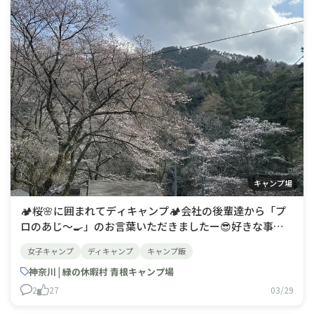
キャンプ場
🏕️桜🌸に囲まれてディキャンプ🏕️会社の後輩達から「プ
ロのあじ〜🍳」のお言葉いただきましたー😎好きな事を
して喜ばれるのサイコー🩷キャンプ飯投稿はLook
女子キャンプ
ディキャンプ
キャンプ飯
forward to it🔥​​
神奈川 | 緑の休暇村 青根キャンプ場
2
27
03/29