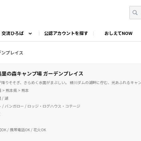
交流ひろば
公認アカウントを探す
おしえてNOW
カウントの投稿
なっぷNOWへのご要望等
みんなの自己紹介
ファミキャン好き集まれ！
ツーリングキャンプFAN
ーデンプレイス
O
ゆるっと釣り部
山好きの会
わたしの推し
 美里の森キャンプ場 ガーデンプレイス
が降りそそぎ、きらめく水面がまぶしい。 緑川ダムの湖畔に佇む、光あふれるキャ
> 熊本県 > 熊本
 / 湖
 / バンガロー / ロッジ・ログハウス・コテージ
芝
K / 携帯電話OK / 花火OK