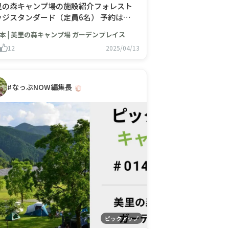
里の森キャンプ場の施設紹介フォレスト
ッジスタンダード（定員6名） 予約は👉
里の森キャンプ場 ガーデンプレイス（旧
本 | 美里の森キャンプ場 ガーデンプレイス
里ガーデンプレイス家族村） | キャンプ場
12
2025/04/13
索・予約サイト【なっぷ】
#なっぷNOW編集長
ピックアップ