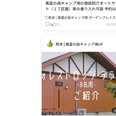
美里の森キャンプ場の施設紹介オートサ
ト（１７区画）車の乗り入れ可能 予約は
美里の森キャンプ場 ガーデンプレイス
熊本 | 美里の森キャンプ場 ガーデンプレイス
美里ガーデンプレイス家族村） | キャン
0
13
2025/0
検索・予約サイト【なっぷ】
熊本 | 美里の森キャンプ場GP