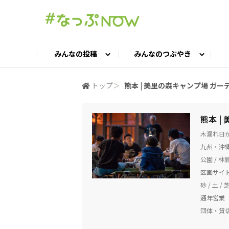
みんなの投稿
みんなのつぶやき
投稿TOP
つぶやきTOP
交流ひろばTOP
よくある質問
みんなの投稿
お問い合わせ
みんなのつぶやき
女子キャン集まれ！
公認ア
#
トップ
＞
熊本 | 美里の森キャンプ場 ガ
キャンプギア語ろう会
キャンプ飯LAB
熊本 |
木漏れ日
九州・沖縄 
公園 / 林間
区画サイト
砂 / 土 / 
通年営業
団体・貸切O