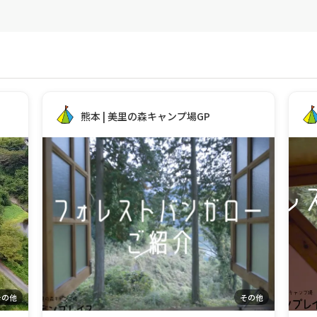
熊本 | 美里の森キャンプ場GP
その他
その他