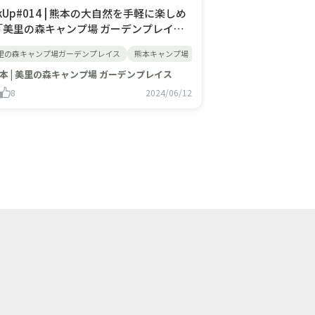
ckUp#014 | 熊本の大自然を手軽に楽しめ
「美里の森キャンプ場 ガーデンプレイ
ートやフリ
里の森キャンプ場ガーデンプレイス
熊本キャンプ場
熊本
サイトに、豊富なコテージタイプも！ あ
ゆるキャンプニーズに応えるキャンプ場
本 | 美里の森キャンプ場 ガーデンプレイス
本市内から１時間という近場の位置なが
8
2024/06/12
、熊本の大自然を満喫できるキャンプ場
美里の森キャンプ場 ガーデンプレイ
」。フリーサイトやオートサイト、豊富
コテージやバンガロータイプから選べる