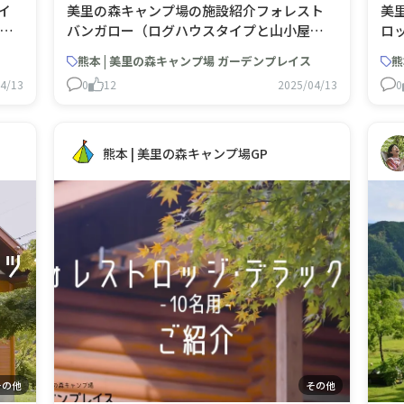
イ
美里の森キャンプ場の施設紹介フォレスト
美
👉
バンガロー（ログハウスタイプと山小屋タ
ロ
（旧
イプ） 予約は👉美里の森キャンプ場 ガーデ
美
熊本 | 美里の森キャンプ場 ガーデンプレイス
熊
プ場
ンプレイス（旧美里ガーデンプレイス家族
美
4/13
0
12
2025/04/13
0
村） | キャンプ場検索・予約サイト【なっ
検
ぷ】
熊本 | 美里の森キャンプ場GP
その他
その他