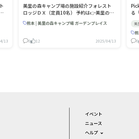
ト
美里の森キャンプ場の施設紹介フォレスト
Pi
森
ロッジＤＸ（定員10名） 予約は👉美里の森
る
ガー
キャンプ場 ガーデンプレイス（旧美里ガー
ス」 豊かな自然が広がる場内オ
熊本 | 美里の森キャンプ場 ガーデンプレイス
美
・予
デンプレイス家族村） | キャンプ場検索・予
ー
約サイト【なっぷ】
ら
熊
熊
4/13
0
12
2025/04/13
0
ら
「
ス
な
イベント
ニュース
ヘルプ