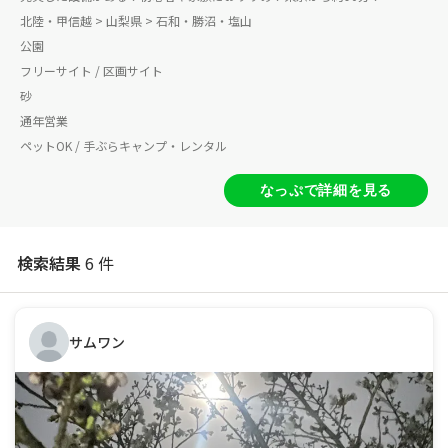
北陸・甲信越 > 山梨県 > 石和・勝沼・塩山
公園
フリーサイト / 区画サイト
砂
通年営業
ペットOK / 手ぶらキャンプ・レンタル
なっぷで詳細を見る
検索結果
6 件
サムワン