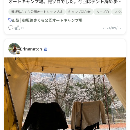
オートキャンプ場。完ソロでした。今回はテント辞めまし
た。タープ泊、暑いしちょうどいい。ステルス張りもした
御坂路さくら公園オートキャンプ場
キャンプ初心者
タープ泊
スクエア
かったけど天候的にダイヤモンド張り。かっこいい。最初
にしてはよく張れたと思う。4×4mタープだからだいぶ
山梨 | 御坂路さくら公園オートキャンプ場
ゆったりできた。ほんと設営が楽だった。裏
0
19
2024/09/02
Erinanatch