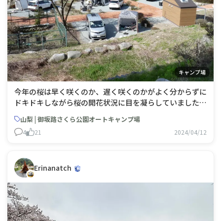
キャンプ場
今年の桜は早く咲くのか、遅く咲くのかがよく分からずに
ドキドキしながら桜の開花状況に目を凝らしていました。
場合によってはオートキャンプ場のキャンセル、再申し込
山梨 | 御坂路さくら公園オートキャンプ場
みを覚悟しながら見守っておりましたらオートキャンプ場
4
21
2024/04/12
の日程調整、再申し込みをすることなく満開の桜の下でお
酒をたしなむことができました。ここのオー
Erinanatch