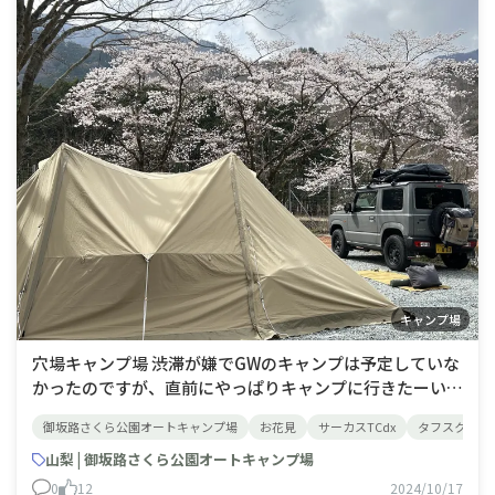
キャンプ場
穴場キャンプ場 渋滞が嫌でGWのキャンプは予定していな
かったのですが、直前にやっぱりキャンプに行きたーい！
ってなって、巡り逢えたのがこちらのキャンプ場 こぢん
御坂路さくら公園オートキャンプ場
お花見
サーカスTCdx
タフスクリーン
まりとしてますが、各サイト80平米ほどあり、電源完
備。 何より、ここのはその名の通り、桜の木が沢山で、桜
山梨 | 御坂路さくら公園オートキャンプ場
の季節は予約合戦となります💦今年は
0
12
2024/10/17