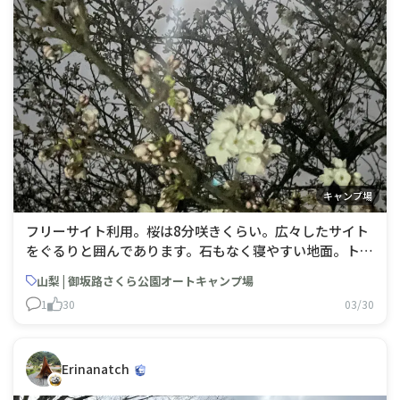
キャンプ場
​フリーサイト利用。​桜は8分咲きくらい。広々したサイト
をぐるりと囲んであります。石もなく寝やすい地面。トイ
レもそんなに遠く無いし、水場もちゃんとあります。
山梨 | 御坂路さくら公園オートキャンプ場
1
30
03/30
Erinanatch