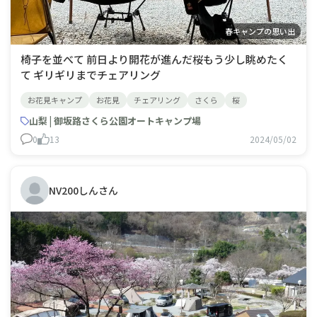
春キャンプの思い出
椅子を並べて 前日より開花が進んだ桜もう少し眺めたく
て ギリギリまでチェアリング
お花見キャンプ
お花見
チェアリング
さくら
桜
山梨 | 御坂路さくら公園オートキャンプ場
0
13
2024/05/02
NV200しんさん