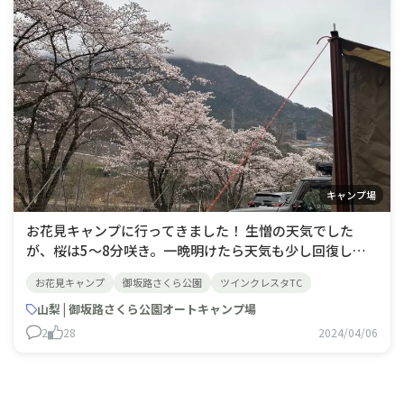
キャンプ場
お花見キャンプに行ってきました！ 生憎の天気でした
が、桜は5〜8分咲き。一晩明けたら天気も少し回復し
て、7,8分咲きに。今日、明日行かれる方はきっと見頃で
お花見キャンプ
御坂路さくら公園
ツインクレスタTC
すね。
山梨 | 御坂路さくら公園オートキャンプ場
2
28
2024/04/06