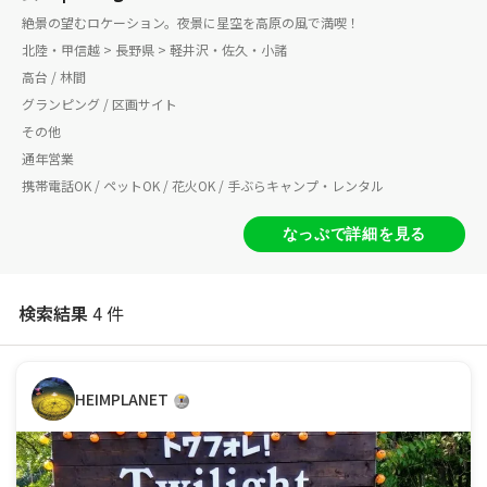
絶景の望むロケーション。夜景に星空を高原の風で満喫！
北陸・甲信越 > 長野県 > 軽井沢・佐久・小諸
高台 / 林間
グランピング / 区画サイト
その他
通年営業
携帯電話OK / ペットOK / 花火OK / 手ぶらキャンプ・レンタル
なっぷで詳細を見る
検索結果
4 件
HEIMPLANET