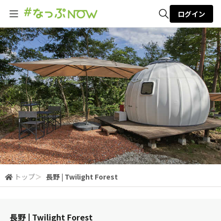
ログイン
全体検索
検索
トップ
＞
長野 | Twilight Forest
長野 | Twilight Forest