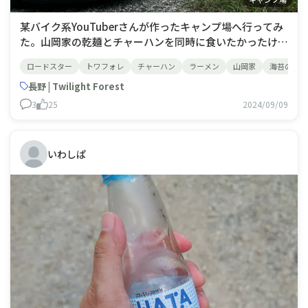
某バイク系YouTuberさんが作ったキャンプ場へ行ってみ
た。山岡家の乾麺とチャーハンを同時に食いたかったけ
ど、腹減りすぎて先にチャーハンでビールいってしまっ
ロードスター
トワフォレ
チャーハン
ラーメン
山岡家
海苔のせ忘
た。
長野 | Twilight Forest
3
25
2024/09/09
いわしぱ