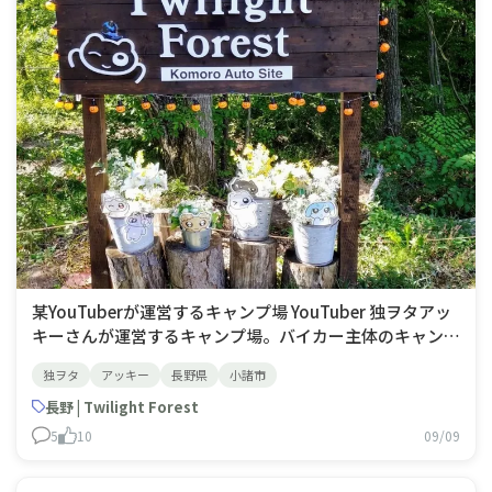
某YouTuberが運営するキャンプ場 YouTuber 独ヲタアッ
キーさんが運営するキャンプ場。バイカー主体のキャンプ
場。4m✕4mを超えるテントは張れるサイトが限られるの
独ヲタ
アッキー
長野県
小諸市
で要確認。ドーム型グランピング施設もあり。上段サイト
は夜景も見れます。トイレとシャワールームがメチャキレ
長野 | Twilight Forest
イです。猫が居るのでテントを離れる際は注意。運が良け
5
10
09/09
ればアッキ