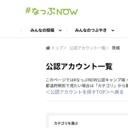
みんなの投稿
みんなのつぶやき
投稿TOP
つぶやきTOP
交流ひろばTOP
よくある質問
みんなの投稿
お問い合わせ
みんなのつぶやき
女子キャン集まれ！
公認ア
#
トップ
＞
公認アカウント一覧
＞
茨城
公認アカウント一覧
キャンプギア語ろう会
キャンプ飯LAB
このページでは#なっぷNOW公認キャンプ場
都道府県別で見たい場合は「カテゴリ」から
＜公認アカウントを探すTOP＞へ戻る
カテゴリを選ぶ