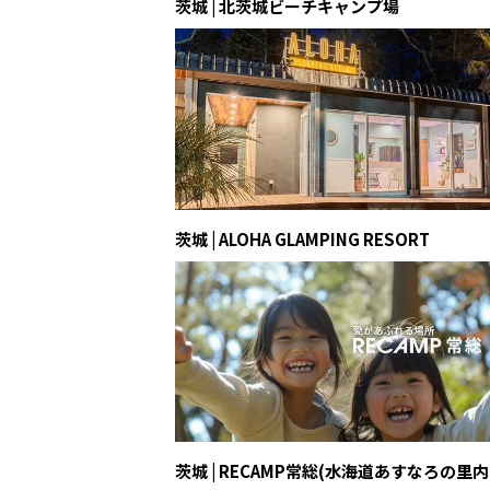
茨城 | 北茨城ビーチキャンプ場
茨城 | ALOHA GLAMPING RESORT
茨城 | RECAMP常総(水海道あすなろの里内