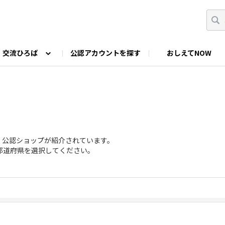
交流ひろば
公認アカウントを探す
おしえてNOW
カウントの投稿
なっぷNOWへのご要望等
みんなの自己紹介
ファミキャン好き集まれ！
ツーリングキャンプFAN
O
ゆるっと釣り部
山好きの会
わたしの推し
・公認ショップが紹介されています。
都道府県を選択してください。