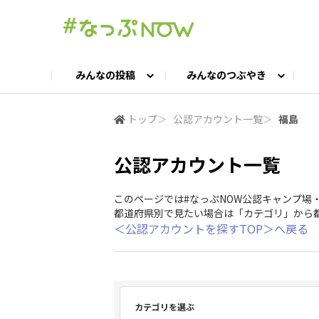
みんなの投稿
みんなのつぶやき
投稿TOP
つぶやきTOP
交流ひろばTOP
よくある質問
みんなの投稿
お問い合わせ
みんなのつぶやき
女子キャン集まれ！
公認ア
#
トップ
＞
公認アカウント一覧
＞
福島
公認アカウント一覧
キャンプギア語ろう会
キャンプ飯LAB
このページでは#なっぷNOW公認キャンプ場
都道府県別で見たい場合は「カテゴリ」から
＜公認アカウントを探すTOP＞へ戻る
カテゴリを選ぶ