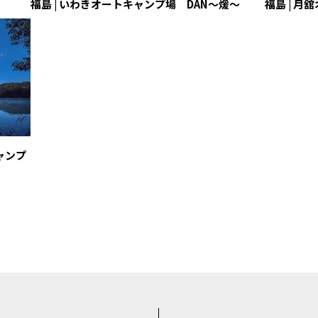
福島 | いわきオートキャンプ場 DAN～煖～
福島 | 月
ャンプ