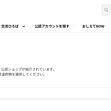
交流ひろば
公認アカウントを探す
おしえてNOW
カウントの投稿
なっぷNOWへのご要望等
みんなの自己紹介
ファミキャン好き集まれ！
ツーリングキャンプFAN
O
ゆるっと釣り部
山好きの会
わたしの推し
・公認ショップが紹介されています。
都道府県を選択してください。