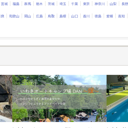
宮城
福島
群馬
栃木
茨城
埼玉
千葉
東京
神奈川
山梨
長
奈良
和歌山
岡山
広島
鳥取
島根
山口
香川
徳島
愛媛
高知