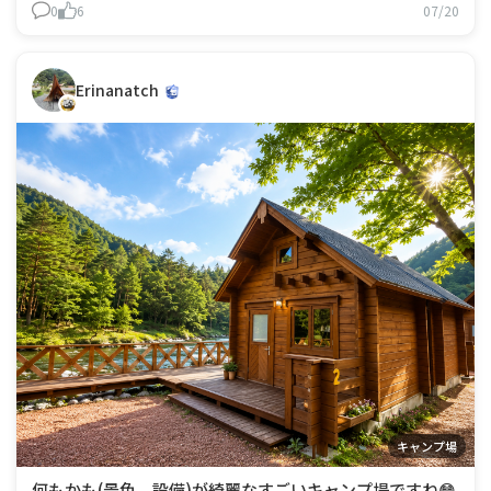
0
6
07/20
ですよ〜 この設備で安いですよね🙌🥳 ぜひ行ってみて下
さいね！ ちなみにキャンプ場はこちら💁‍♀️ コースター頂き
ました😊
Erinanatch
キャンプ場
何もかも(景色、設備)が綺麗なすごいキャンプ場ですね😳