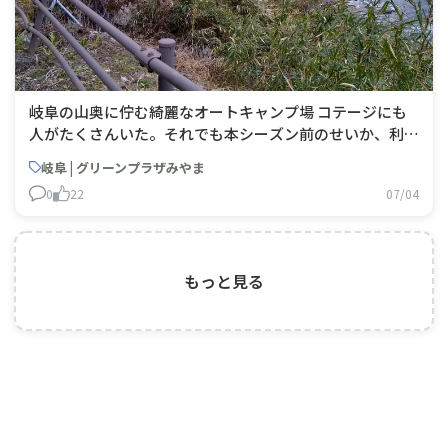
岐阜の山奥に佇む綺麗なオートキャンプ場 コテージにも
人がたくさんいた。それでも本シーズン前のせいか、利用
者皆さんのマナーも良く、終日快適に過ごすことができ
岐阜 | グリーンプラザみやま
た。ただ近所に製材所があるので平日朝8時以降（？）は
0
22
07/04
中々響く音が聞こえる(笑)ゴミも有料袋を140円で購入す
れば処分が可能で、水回りが綺麗でお湯も出るので備え付
けのスポンジや金たわしと洗
もっと見る