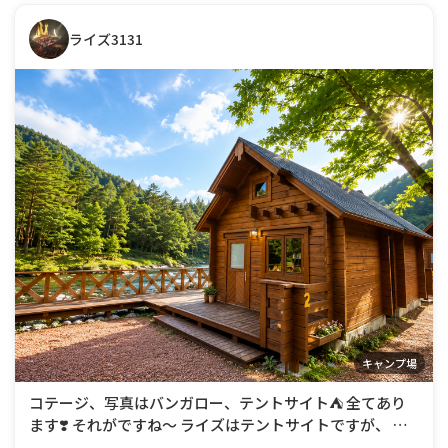
しいね
ライズ3131
キャンプ場
コテージ、写真はバンガロー、テントサイト⛺️ 全てあり
ます❣️ それがですね〜 ライズはテントサイトですが、 テ
ントサイトには全て電源付きで 電源込み一泊5000円なん