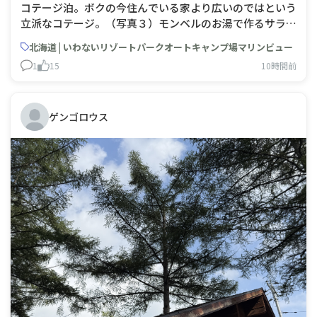
コテージ泊。ボクの今住んでいる家より広いのではという
立派なコテージ。（写真３）モンベルのお湯で作るサラダ
チキンをめんつゆと卵で閉じてモンベルのアルファ米を戻
北海道 | いわないリゾートパークオートキャンプ場マリンビュー
す15分間で、即席親子丼を調理。（写真４）さらに、ジ
1
15
10時間前
ェットボイル（スタッシュ）を使って、パックご飯を温め
る実験も敢行。フィルムと、裏面に切り込み
ゲンゴロウス