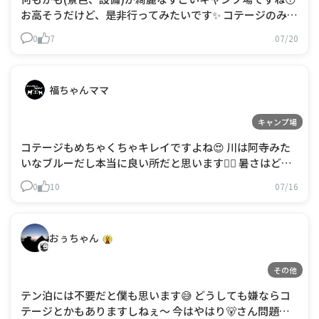
お高そうだけど、是非行ってみたいです✨ コテージのみで
しょうか？ でも、遠征だったらそれありかも？🤔
0
7
07/20
福ちゃんママ
キャンプ場
コテージもめちゃくちゃキレイですよね😍 川は阿寺みた
いなブルーだし本当に良い所だと思います🙆‍♀️ 暑さはどう
ですか❓ 標高がそこまで無かったけど過ごしやすいのかな
0
10
07/16
❓🤔 近くの不動滝は行かれましたか❓
おぅちゃん
その他
テン泊には不要だと僕も思います😅 どうしても嫌ならコ
テージとかもありますしねぇ～ 今はやはり🐻さん問題も