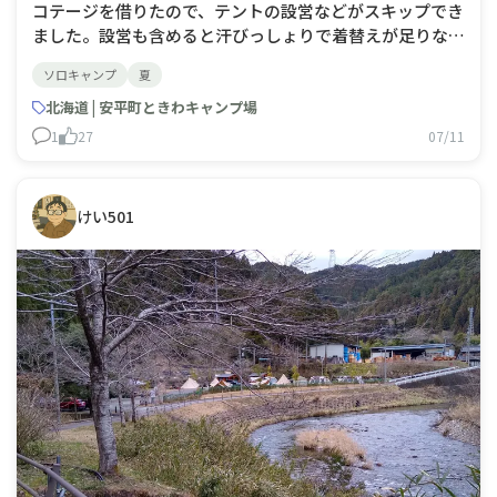
コテージを借りたので、テントの設営などがスキップでき
ました。設営も含めると汗びっしょりで着替えが足りなか
ったかもしれない。駐車場からコテージまで距離があり、
ソロキャンプ
夏
荷物をリアカーで運ばなくちゃ行けなかったので、このリ
アカーを引くのも重労働でした。行きも帰りもリアカーだ
北海道 | 安平町ときわキャンプ場
けで汗びっしょりでした。これだけ暑かった
1
27
07/11
けい501