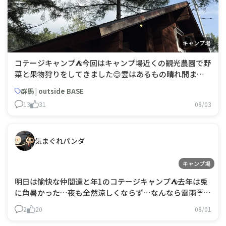
キャンプ場
コテージキャンプ⛺️今回はキャンプ場近くの観光農園で野
菜と果物狩りをしてきました😊雲はあるもの晴れ間ま見
えて暑いくらい🫠下界に比べたら涼しいけど😅楽し過ぎ
群馬 | outside BASE
て写真撮れてない…😨雷音が来そうな感じだったけでそ
13
31
08/03
のまま持ち堪えてくれたので花火屋さんから仕入れた花火
をみんなで楽しみました😆帰りは水澤うどんで〆
気まぐれパンダ
キャンプ場
明日は愉快な仲間達と年1のコテージキャンプ⛺️去年は兎
に角暑かった…夜も全然涼しくならず…なんなら雷雨☔で
どっかにカミナリ落ちたし⚡️オーナーさんも稀にみる酷い
2
20
08/01
天気だったねって今年はどうだ？期待してイイかな…手持
ち花火わざわざ花火屋サンで買ったんだから楽しませてほ