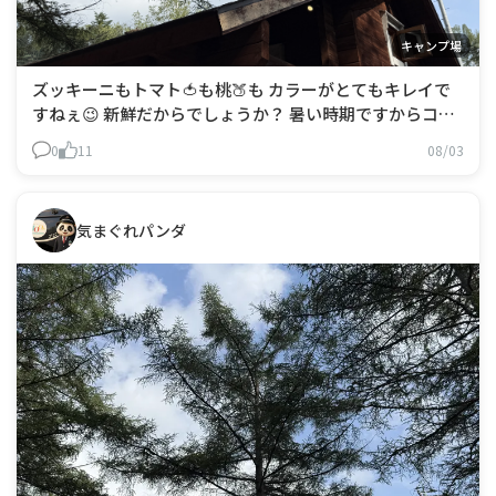
キャンプ場
ズッキーニもトマト🍅も桃🍑も カラーがとてもキレイで
すねぇ😉 新鮮だからでしょうか？ 暑い時期ですからコテ
ージキャンプ⛺も 良いものですね😃 そして〆は水沢うど
0
11
08/03
んって素敵ですぅ😄🙆
気まぐれパンダ