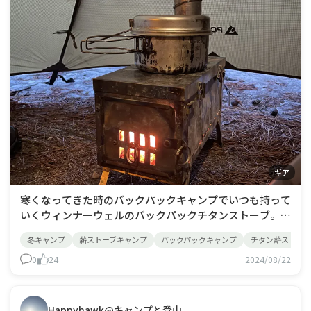
ギア
寒くなってきた時のバックパックキャンプでいつも持って
いくウィンナーウェルのバックパックチタンストーブ。純
チタンで折り畳み式、煙突は2.5mとスパークアレスター
冬キャンプ
薪ストーブキャンプ
バックパックキャンプ
チタン薪ストーブ
が付属。脅威の重量1kg以下！！熱量はソロ用テントなら
充分なくらいに暖められる性能。薪投入口も広くて普通の
0
24
2024/08/22
薪ならスポッと入る。ただし奥行きは3
Happyhawk@キャンプと登山