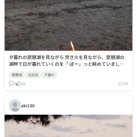
夕暮れの琵琶湖を見ながら 焚き火を見ながら、琵琶湖の
湖畔で日が暮れていくのを「 ぼー」っと眺めていまし
た。
琵琶湖
白浜荘
夕暮れ
3
26
02/04
aki180