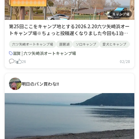
キャンプ場
第25回ここをキャンプ地とする2026.2.20六ツ矢崎浜オー
トキャンプ場※ちょっと投稿遅くなりました今回も1泊天
気も良くて気温も高いのでサッと張れるモンベル、ムーン
六ツ矢崎オートキャンプ場
琵琶湖
ソロキャンプ
愛犬とキャンプ
キ
ライト2をチョイス設営後のおやつは近江名物丁稚ようか
んと高島カステラ竹皮に包んで蒸されたモッチリようかん
滋賀 | 六ツ矢崎浜オートキャンプ場
カステラで挟んでシベリア風甘さ
5
26
02/28
明日のパン買わな!!