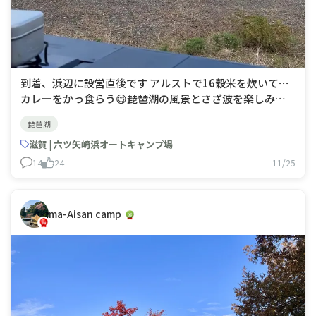
到着、浜辺に設営直後です アルストで16穀米を炊いて⋯
カレーをかっ食らう😋琵琶湖の風景とさざ波を楽しみな
がら⋯
琵琶湖
滋賀 | 六ツ矢崎浜オートキャンプ場
14
24
11/25
ma-Aisan camp