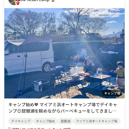
キャンプ場
キャンプ始め💖 マイアミ浜オートキャンプ場でデイキャ
ンプ😊琵琶湖を眺めながらバーベキューをしてきまし
た❣️❣️前日の予想気温は6℃〜−３℃💦💦でも日差しがあ
デイキャンプ
キャンプ始め
琵琶湖
マイアミ浜オートキャンプ場
バ
り、割と暖かく過ごせました😘💖 マイアミ浜と名がつく