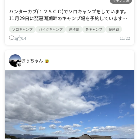
キャンプ場
ハンターカブ(１２５ＣＣ)でソロキャンプをしています。
11月29日に琵琶湖湖畔のキャンプ場を予約しています。
装備が限られるので コットテントと地べたスタイルにし
ソロキャンプ
バイクキャンプ
過積載
冬キャンプ
琵琶湖
ようかと思っていて 予想の最低気温が４℃と言うこと
は、朝方はかなり寒い。 暖房関係も色々持っていきた
2
14
11/22
い。 焚き火もしたいし、湯たんぽも要
おぅちゃん