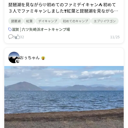
琵琶湖を見ながら🩷初めてのファミデイキャン⛺️ 初めて
３人でファミキャンしました❣️紅葉と琵琶湖を見ながらの
BBQ、最高でした😘愛車のエブリイワゴンにタープをつ
琵琶湖
紅葉
デイキャンプ
初めてのキャンプ
エブリイワゴン
けましたよ🚐✨
滋賀 | 六ツ矢崎浜オートキャンプ場
9
32
11/25
おぅちゃん