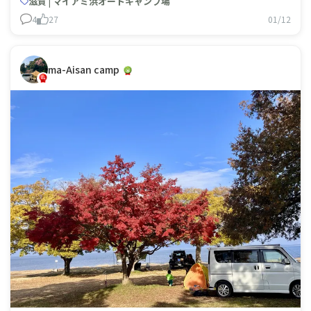
だけあって、アメリカンな雰囲気🇺🇸✨✨キャビンにはエ
滋賀 | マイアミ浜オートキャンプ場
アコンがあって、冬夏
4
27
01/12
ma-Aisan camp