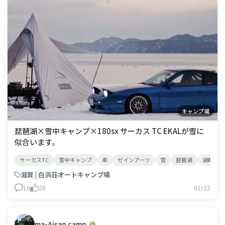
キャンプ場
琵琶湖×雪中キャンプ×180sx サーカス TC EKALが雪に
似合います。
サーカスTC
雪中キャンプ
車
ゼインアーツ
雪
琵琶湖
湖畔
滋賀 | 白浜荘オートキャンプ場
10
28
01/23
ma-Aisan camp