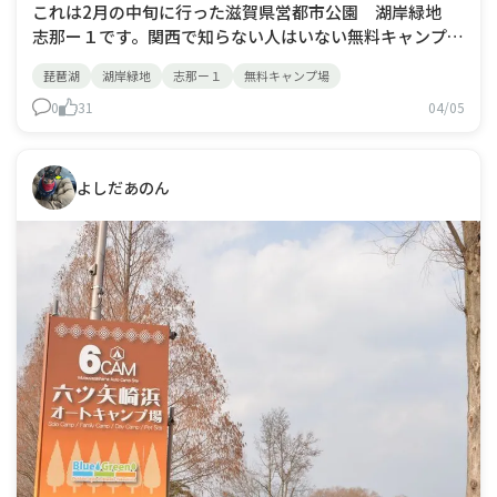
これは2月の中旬に行った滋賀県営都市公園 湖岸緑地
志那ー１です。関西で知らない人はいない無料キャンプ場
です。場所によっては駐車場代だけ採られますが、取られ
琵琶湖
湖岸緑地
志那ー１
無料キャンプ場
ない場所もあり場所によっては完全無料という神サービ
ス。我が家が行った志那ー１は駐車場代が２４時間１００
0
31
04/05
０円だったかな。とにかく安いです。ゴミは持
よしだあのん