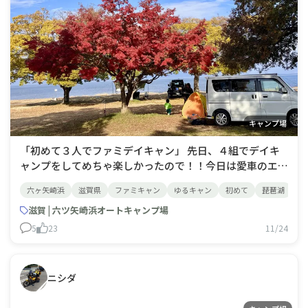
キャンプ場
「初めて３人でファミデイキャン」 先日、４組でデイキ
ャンプをしてめちゃ楽しかったので！！今日は愛車のエブ
リイワゴンで家族だけで行って来ました^_^ 近場で買い
六ヶ矢崎浜
滋賀県
ファミキャン
ゆるキャン
初めて
琵琶湖
厚
出しして、カーサイドタープを張ってコンロでBBQをす
るだけのゆるキャンプ🩷琵琶湖を見ながらのコーヒーは格
滋賀 | 六ツ矢崎浜オートキャンプ場
別でした☕️もちろ
5
23
11/24
ニシダ