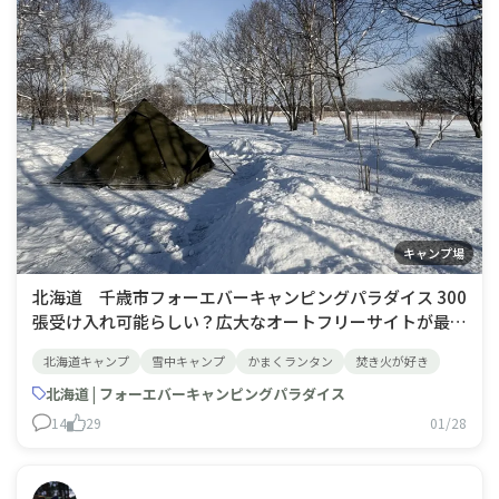
キャンプ場
北海道 千歳市フォーエバーキャンピングパラダイス 300
張受け入れ可能らしい？広大なオートフリーサイトが最大
の魅力‼️この日は何と完ソロ👍北海道らしい銀世界を独り
北海道キャンプ
雪中キャンプ
かまくランタン
焚き火が好き
占めの贅沢キャンプ⛺️満喫して来ました♪こう見えて？
Wi-Fiも使えるし、シャワールームもあるし、ウォシュレ
北海道 | フォーエバーキャンピングパラダイス
ット完備で快適に過ご
14
29
01/28