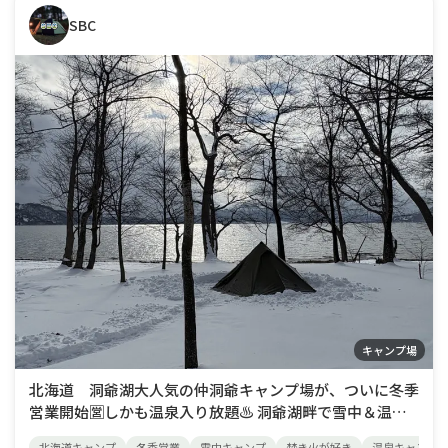
SBC
キャンプ場
北海道 洞爺湖大人気の仲洞爺キャンプ場が、ついに冬季
営業開始🈺しかも温泉入り放題♨️ 洞爺湖畔で雪中＆温泉
キャンプ⛺️これが私にとって、究極の理想キャンプです👍
北海道キャンプ
冬季営業
雪中キャンプ
焚き火が好き
温泉キャンプ