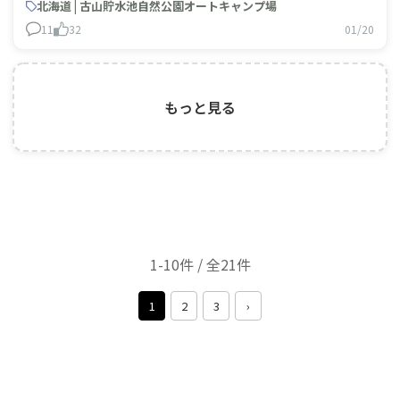
＆無風男君臨と最高の開幕キャンプとなりました😎 これ
北海道 | 古山貯水池自然公園オートキャンプ場
だから雪中キャンプ
11
32
01/20
もっと見る
1-10件 / 全21件
1
2
3
›