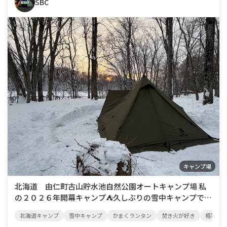
SBC
キャンプ場
北海道 由仁町古山貯水池自然公園オートキャンプ場 私
の２０２６年開幕キャンプ⛺️久しぶりの雪中キャンプで焚
き火🔥とかまくランタンに癒されて来ました♪朝方マイナ
北海道キャンプ
雪中キャンプ
かまくランタン
焚き火が好き
極寒キ
ス16℃まで冷え込みましたが、究極に静かな空間、晴れ