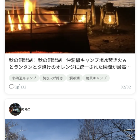
秋の洞爺湖！ 秋の洞爺湖 仲洞爺キャンプ場⛺️焚き火🔥
とランタンと夕焼けのオレンジに統一された瞬間が最高で
した👍 この景色を眺めながらの晩酌が至福の時間です😊
北海道キャンプ
焚き火が好き
洞爺湖
絶景キャンプ
0
32
02/02
SBC