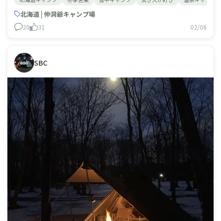
景色最高❗️温泉最高❗️静かで最高❗️ やっぱり仲洞爺キャンプ
場は、私のナンバーワン😎
北海道 | 仲洞爺キャンプ場
20
31
02/06
SBC