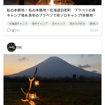
私の本拠地！ 私の本拠地！北海道白老町 ブウベツの森
キャンプ場⛺️ 真冬のブウベツで完ソロキャンプ❗️本拠地ブ
ウベツの森キャンプ場は場内薪使い放題が最大の魅力
北海道キャンプ
雪中キャンプ
冬キャンプ
焚き火が好き
薪使い放題
👍 ここに来ると、ひたすら焚き火🔥に没頭しています😊
0
35
02/04
SBC