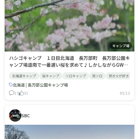
キャンプ場
ハシゴキャンプ １日目北海道 長万部町 長万部公園キ
ャンプ場道南で一番遅い桜を求めて♪しかしながらGW明
けではピークを過ぎ、桜🌸は少ししか残っていませんでし
北海道キャンプ
桜キャンプ
ソロキャンプ
完ソロ
焚き火が好き
たが・・・🥲遅咲きの八重桜で何とか花見気分を味わえた
ので良しとします😊この日は完ソロ❗️川沿いのサイトで静
北海道 | 長万部公園キャンプ場
かにのんびり過ごす時間は最高でしたよ👍
17
31
05/13
SBC