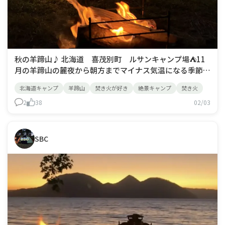
秋の羊蹄山♪ 北海道 喜茂別町 ルサンキャンプ場⛺️11
月の羊蹄山の麓夜から朝方までマイナス気温になる季節！
雄大な羊蹄山を眺めながらの焚き火🔥が最高に心地良い👍
北海道キャンプ
羊蹄山
焚き火が好き
絶景キャンプ
焚き火
2
38
02/03
SBC