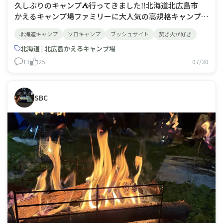
久しぶりのキャンプ⛺️行ってきました‼️北海道北広島市
かえるキャンプ場ファミリーに大人気の高規格キャンプ場
ですが、そんな中に白樺の木々に囲まれたブッシュクラフ
北海道キャンプ
ソロキャンプ
ブッシュサイト
焚き火が好き
トエリアがあります♪オートサイトやドッグサイト、トレ
ーラーハウスが並ぶメインのサイトとは全くの別世界😮
北海道 | 北広島かえるキャンプ場
白樺の木々と竹薮に覆われている木陰サイ
13
25
07/30
SBC