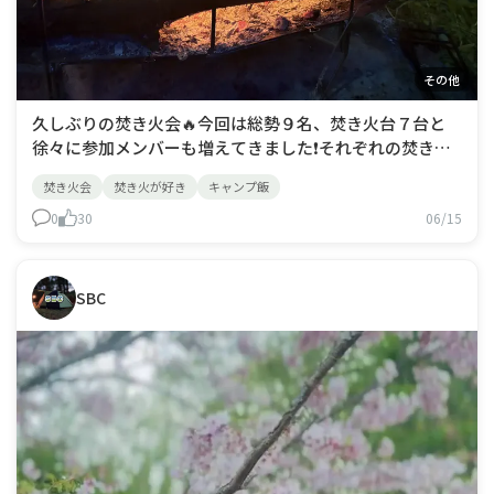
その他
久しぶりの焚き火会🔥今回は総勢９名、焚き火台７台と
徐々に参加メンバーも増えてきました❗️それぞれの焚き火
台で、ジンギスカン・焼き鳥・ピザ・モツ煮込み・手羽中
焚き火会
焚き火が好き
キャンプ飯
のサッパリ煮などなど豪華焚き火飯とお酒で盛り上がりま
したー😆気の合う仲間たちとキャンプの失敗談やギア談
0
30
06/15
義は、本当に楽しい👍次の焚き火🔥会が早くも
SBC