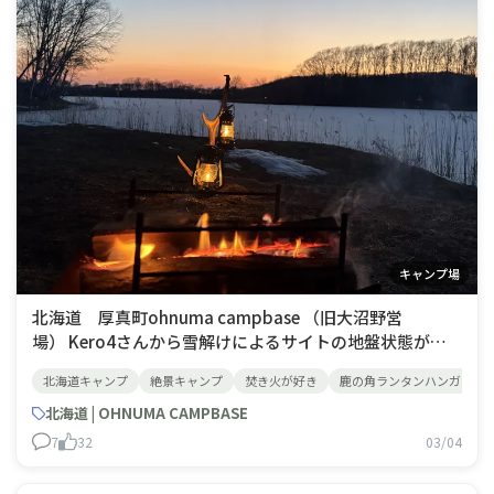
キャンプ場
北海道 厚真町ohnuma campbase （旧大沼野営
場） Kero4さんから雪解けによるサイトの地盤状態が悪
いとの情報を頂いたので一週間送らせての利用が大正解👍
北海道キャンプ
絶景キャンプ
焚き火が好き
鹿の角ランタンハンガー
サイト状態も良く！快晴・無風の中、大沼の静けさと絶景
を堪能出来ました😊 夕焼けを眺めながらのランタンと焚
北海道 | OHNUMA CAMPBASE
き火🔥が至
7
32
03/04