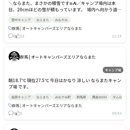
＼ならまた、まさかの積雪です❄️⛺／キャンプ場内は本
日、20cmほどの雪が積もっています。 場内へ向かう道路
にも積雪がありますので、 ご来場の際は【冬用タイヤ必
雪中キャンプ
ならまた
みなかみ
須】となります🚗❄️ お越しの際は、どうぞ安全運転で無
理のない範囲でお願いします。そして…
群馬 | オートキャンパーズエリアならまた
0
18
11/19
群馬 | オートキャンパーズエリアならまた
キャンプ場
朝18.7℃ 現在27.5℃ 今日はかなり 涼しい ならまたキャン
プ場 です。
高原キャンプ
ならまた
みなかみ町
群馬県
標高900Ｍ
ダムは渇水
群馬 | オートキャンパーズエリアならまた
0
5
09/03