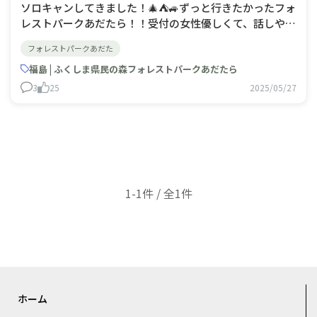
ソロキャンしてきました！🎄⛺🚙ずっと行きたかったフォ
レストパークあだたら！！受付の女性優しくて、話しやす
い方だった！🤗今回は初ハンモック、初タープ！！ハンモ
フォレストパークあだた
ック最高でした！😊タープが綺麗に張れなかっ
た………。😹
福島 | ふくしま県民の森フォレストパークあだたら
3
25
2025/05/27
1-1件 / 全1件
ホーム