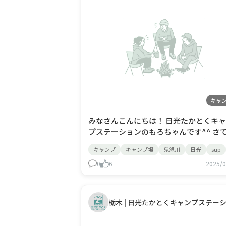
キャ
みなさんこんにちは！ 日光たかとくキ
プステーションのもろちゃんです^^ さて、
今日は七夕様！ 一年に一度会えるという
キャンプ
キャンプ場
鬼怒川
日光
sup
姫さまと彦星さま・・・ ロマンチックです
よね～！ みなさまの願い事はなんです
0
6
2025/0
＾＾ 短冊にお願い事を書いたことも 子供の
ころありましたね～！ 子供のころの将来の
夢は