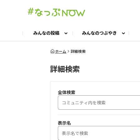
みんなの投稿
みんなのつぶやき
投稿TOP
つぶやきTOP
交流ひろばTOP
よくある質問
みんなの投稿
お問い合わせ
みんなのつぶやき
女子キャン集まれ！
公認ア
#
ホーム
詳細検索
詳細検索
キャンプギア語ろう会
キャンプ飯LAB
全体検索
表示名