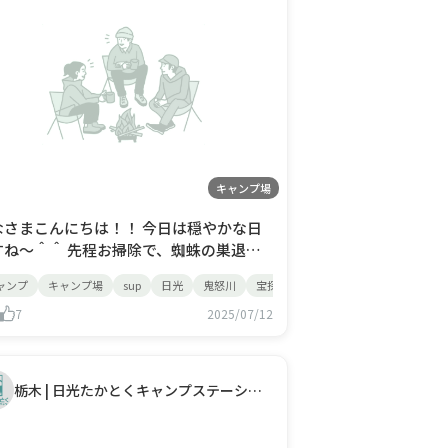
キャンプ場
なさまこんにちは！！ 今日は穏やかな日
すね～＾＾ 先程お掃除で、蜘蛛の巣退治
戦していた もろちゃんです！ 午前中か
レジャーハンティング
ャンプ
キャンプ場
BBQ
sup
日光
鬼怒川
宝探し
トレジャーハンティング
SUPツアーのご予約もあり、みなさん楽し
うで うれしいですねえ～！ 実は午後にも
7
2025/07/12
Pツアーあるんですよね！ 楽しく過ごし
て頂けますように お祈りしてます(^^♪ 本日
栃木 | 日光たかとくキャンプステーション