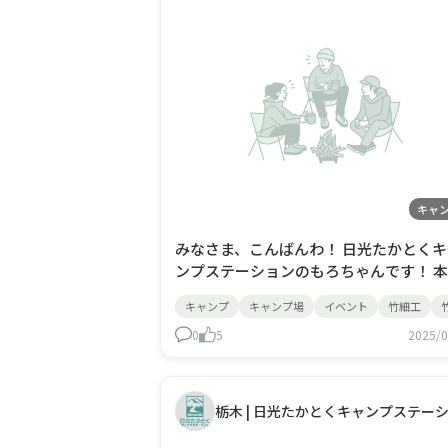
キャ
みなさま、こんばんわ！ 日光たかとくキ
ンプステーションのもろちゃんです！ 本日
はついに、イベント企画当日！ キャン
キャンプ
キャンプ場
イベント
竹細工
験ということで、県内県外から、 たくさ
のお客様がお越しいただきました！☆ キャ
0
5
2025/0
ンプの設営体験 薪わり体験 竹細工のラ
ン作り パエリアづくり モルック体験 SU
アー体験