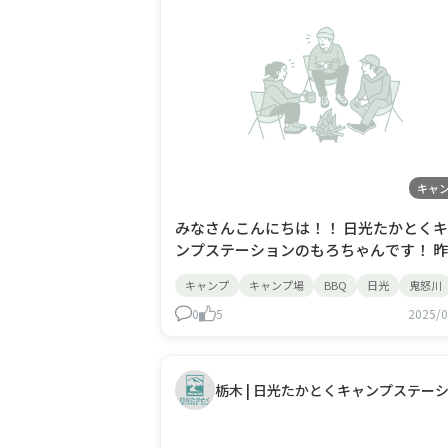
キャ
みなさんこんにちは！！ 日光たかとく
ンプステーションのもろちゃんです！ 昨日
は公休を頂いておりました！！ お休み
キャンプ
キャンプ場
BBQ
日光
鬼怒川
さんはいかがお過ごしですか？？^^ さて、
本日も暑い日が続いてますね！(^^ 溶け
0
5
2025/0
です＾＾ 今日、SUPツアーは、2本あって、
楽しくツアーやってる姿を見て ほっこり
て