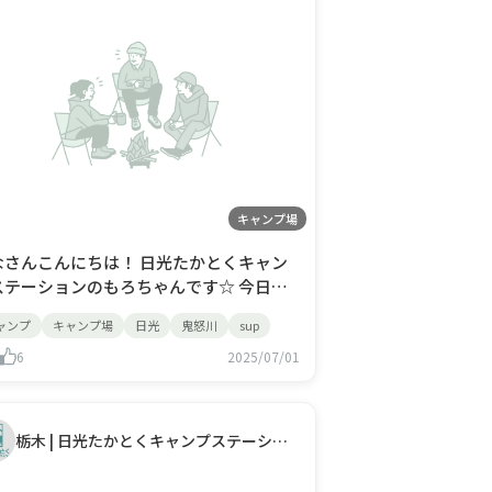
キャンプ場
なさんこんにちは！ 日光たかとくキャン
テーションのもろちゃんです☆ 今日も
んだか、曇だけど あちあちの日ですね
ャンプ
キャンプ場
日光
鬼怒川
sup
・・・！ 昨日よりはまだマシなのかなあ
ます 鬼怒
6
2025/07/01
でSUPの練習されてる方が 増えてきてる
？？気がします！ キャンプ場ご利用
はなくても
栃木 | 日光たかとくキャンプステーション