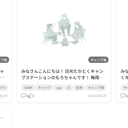
ンプ場
キャンプ場
ャ
みなさんこんにちは！ 日光たかとくキャン
み
プステーションのもろちゃんです！ 梅雨の
く
プ体
季節も続いておりますが 熱中症など、大丈
(^^)/ そろそろお天気も崩
竹ランタン
日光
CAMP
鬼怒川
キャンプ
sup
sup
モルック
川
パエリア
日光
キャンプ場
キ
ん
夫でしょうか？！ ご無理なく水分補給をた
す・
6/29
くさんとってくださいね！(^^♪ 今回は、日
0
5
2025/06/25
の
0
ンタ
光たかとくキャンプステーションの隣接し
ャ
Pツ
ている川 鬼怒川なんですが、、、！ そちら
てます！^^
で、SU
幻
栃木 | 日光たかとくキャンプステーション