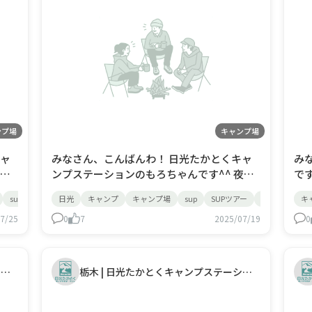
ンプ場
キャンプ場
キャ
みなさん、こんばんわ！ 日光たかとくキャ
み
ンプステーションのもろちゃんです^^ 夜の
で
みな
お時間なのに明るくなってきましたね！！
に苦
sup
日光
キャンプ
キャンプ場
sup
SUPツアー
鬼怒川
ト
キ
夏が来てるって実感しちゃうなあ～！ 今日
ら
そう
7/25
はSUPツアーも盛り上がって楽しくされてる
0
7
2025/07/19
そ
0
みたいで うれしいなあ＾＾ 朝には釣り人さ
SU
し
んもいらっしゃって！ 日光が活気だって来
るとうれ
栃木 | 日光たかとくキャンプステーション
栃木 | 日光たかとくキャンプステーション