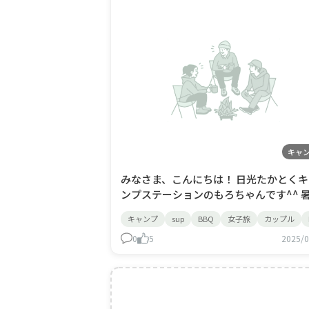
キャ
みなさま、こんにちは！ 日光たかとくキ
ンプステーションのもろちゃんです^^ 暑い
日がつづいてますがいかがお過ごしです
キャンプ
sup
BBQ
女子旅
カップル
か？ 水分補給をして、熱中症には十分に
を付けていきましょうね！ さて！本日は
0
5
2025/0
Instagramのご紹介させていただきます
^^ こちらのなっぷなうの投稿が不定期更新
ではあり