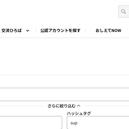
交流ひろば
公認アカウントを探す
おしえてNOW
カウントの投稿
なっぷNOWへのご要望等
みんなの自己紹介
ファミキャン好き集まれ！
ツーリングキャンプFAN
O
ゆるっと釣り部
山好きの会
わたしの推し
さらに絞り込む
ハッシュタグ