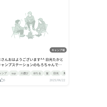
キャンプ場
なさんおはようございます^^ 日光たかと
キャンプステーションのもろちゃんです
れてくるそうで
ャンプ
sup
川遊び
ほたる
蛍
日光
鬼怒川
・・！ 雨ふらないで～っ！（笑） 今回
お話は なんと、6月28日は日光たかとくキ
5
2025/06/22
ンプステーションで ほたる鑑賞会をやっ
 ほたるのひかりってなんだか、