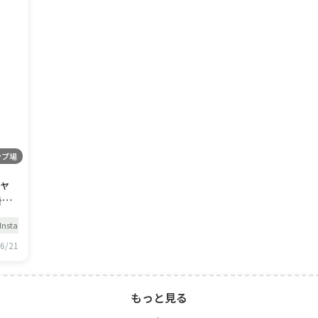
ンプ場
ャ
Instagram
気
6/21
！
もっと見る