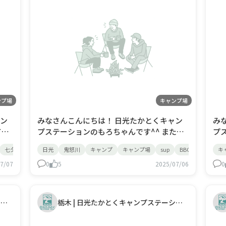
ンプ場
キャンプ場
ャン
みなさんこんにちは！ 日光たかとくキャン
み
プステーションのもろちゃんです^^ また暑
プス
 織
い日がきましたね！！ 本日は団体のお客様
な
七夕
デイキャンプ
日光
鬼怒川
キャンプ
キャンプ場
sup
BBQ
キ
がBBQ☆ タープやテーブルなどなど！ 設営
～
か？
7/07
はスタッフが用意させて頂き お片付けもス
0
5
2025/07/06
～？ 最近はキャンプ場に隣接して
0
タッフが対応するプランございます！ キャ
川
ンプ初心者のかたでもぜひ^^ お気軽におと
ような
いあ
で
栃木 | 日光たかとくキャンプステーション
栃木 | 日光たかとくキャンプステーション