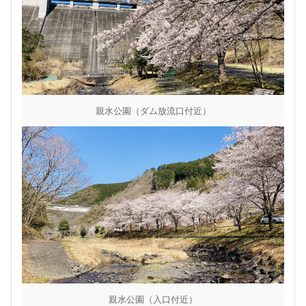
親水公園（ダム放流口付近）
親水公園（入口付近）