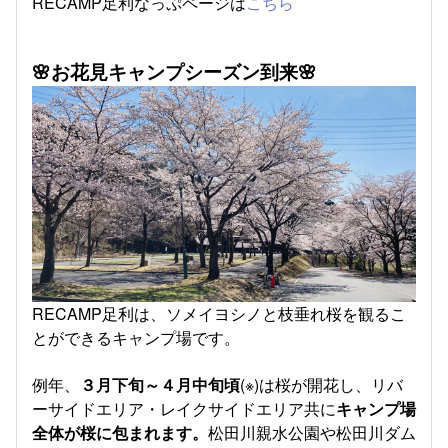
RECAMP足利なっぷページは
こちら
🌸お花見キャンプシーズン到来🌸
RECAMP足利は、ソメイヨシノと枝垂れ桜を観るこ
とができるキャンプ場です。
例年、
３月下旬～４月中旬頃
(※)は桜が開花し、リバ
ーサイドエリア・レイクサイドエリア共に
キャンプ場
全体が桜に包まれます。
松田川親水公園や松田川ダム