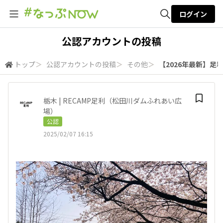
ログイン
全体検索
公認アカウントの投稿
トップ
＞
公認アカウントの投稿
＞
その他
＞
【2026年最新】足
検索
栃木 | RECAMP足利（松田川ダムふれあい広
場）
公認
2025/02/07 16:15