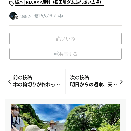
栃木 | RECAMP足利（松田川ダムふれあい広場）
、
他19人
がいいね
8982
いいね
共有する
前の投稿
次の投稿
木の輪切りが終わったので薪割り機で薪を作っていきます🪵寒い日が続いておりますので皆様体調管理に気をつけてお過ごしください😊AZMYの薪はしっかり乾燥させてます🤭１束￥500円となります😊値段を上げずに頑張ってます💪
明日からの週末、天気は 晴れ時々曇り の予報！澄んだ空気の中で、満天の星空 を楽しめるチャンスですただし、夜は -3℃まで冷え込む予想 ❄️暖かい装いで、快適な冬キャンプをお楽しみください！直近の空き状況 &nbsp;2月8日(土)〜2月11日(火)🔹ミニログハウス／ミニログハウスプラス → エアコン完備 だから寒い夜も快適♪🔹常設テントサイト → こたつ付き でwelcomeみかんで冬キャンプでもぬくぬく快適✨🔹河原サイト → 開放感たっぷり！自然を感じるキャンプにおすすめキャンプインストラクター が、疑問やお困りごとにお応えします😊📲 ご予約はWEBが便利！お電話でのお問い合わせもお気軽にどうぞ