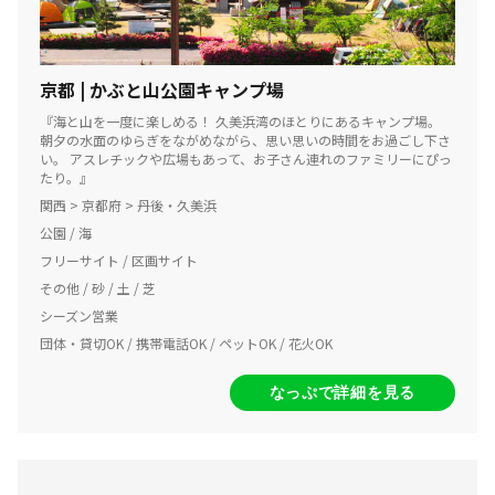
京都 | かぶと山公園キャンプ場
『海と山を一度に楽しめる！ 久美浜湾のほとりにあるキャンプ場。
朝夕の水面のゆらぎをながめながら、思い思いの時間をお過ごし下さ
い。 アスレチックや広場もあって、お子さん連れのファミリーにぴっ
たり。』
関西 > 京都府 > 丹後・久美浜
公園 / 海
フリーサイト / 区画サイト
その他 / 砂 / 土 / 芝
シーズン営業
団体・貸切OK / 携帯電話OK / ペットOK / 花火OK
なっぷで詳細を見る