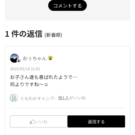
コメントする
1
件の返信
(新着順)
おぅちゃん
2025/05/18 21:02
お子さん達も喜ばれたようで⋯
何よりですね～☺️
、
他1人
がいいね
ともわかキャンプ
いいね
返信する