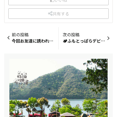
共有する
前の投稿
次の投稿
今回お友達に誘われて、初めてこちらに来ました。今まで色々なキャンプ場へ行きましたが、こちらは隠れ家的な場所、それぞれのサイトが離れているので、ゆったりしています。また、五感で感じる・視覚で自然を楽しみ・聴覚で川のせせらぎを聴き・嗅覚で自然の香り・味覚で施設内の天然水の美味しさ・触覚で自然、動物に触れる日常では体験できない、非日常を感じさせてくれます。こころから癒される空間です。スタッフさんの説明もすごく分かりやすく優しくて良かったです。ウェルカムドリンク、コスメのお試し、モーニングヨガ、朝のお散歩、動物との触れ合い、どれをとっても素敵な体験でした。９歳の娘共々、また行きたい！と声を揃えて楽しめ、癒される場所でした。&nbsp;販売所のコスメ、キャンプ道具、地元の食品などもおすすめです。
🏕️ふもとっぱらデビュー記念🏕️&nbsp;https://www.youtube.com/live/9jb0rB1gbp0?si=nZ_qhC4DCA8bSiog&nbsp;嬉しすぎてミーハーなおばさんしました😎&nbsp;