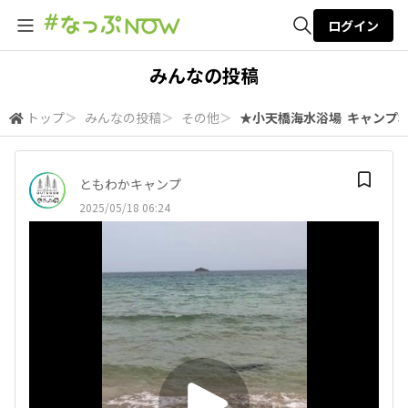
ログイン
全体検索
みんなの投稿
トップ
＞
みんなの投稿
＞
その他
＞
★小天橋海水浴場 キャンプ場
検索
ともわかキャンプ
2025/05/18 06:24