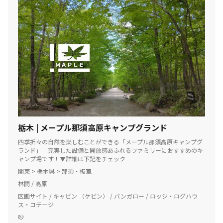
栃木 | メープル那須高原キャンプグランド
四季折々の自然を楽しむことができる「メープル那須高原キャンプグ
ランド」 充実した設備と開放感あふれるファミリーにおすすめのキ
ャンプ場です！▼詳細は下記をチェック
関東 > 栃木県 > 那須・板室
林間 / 高原
区画サイト / キャビン （ケビン） / バンガロー / ロッジ・ログハウ
ス・コテージ
砂