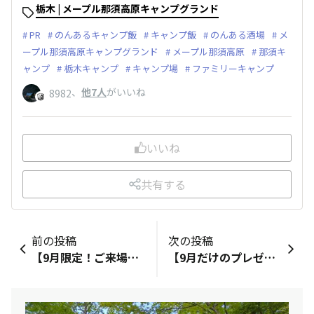
栃木 | メープル那須高原キャンプグランド
PR
のんあるキャンプ飯
キャンプ飯
のんある酒場
メ
ープル那須高原キャンプグランド
メープル那須高原
那須キ
ャンプ
栃木キャンプ
キャンプ場
ファミリーキャンプ
、
他7人
がいいね
8982
いいね
共有する
前の投稿
次の投稿
【9月限定！ご来場のお客様にプレゼント！】&nbsp;9月中にご来場のお客様にノンアルコール飲料をプレゼント！&nbsp;「のんある酒場 レモンサワー」、「のんある酒場 ハイボール」のいずれかを1組につき1本プレゼントしております。&nbsp;みなさん、どんなキャンプ飯と合わせて飲みますか？&nbsp;ただいま「なっぷ」では『のんあるキャンプ飯の紹介』や『レイトチェックアウトができるキャンプ場特集』さらに『プレゼントキャンペーン』も実施中！&nbsp;↓ぜひぜひチェックしてください↓https://www.nap-camp.com/static/campaign/suntory202408/&nbsp;お盆が過ぎて山梨県鳴沢村は、すごーく涼しくなりました。なっぷからのご予約ご来場をお待ちしております！
【9月だけのプレゼントキャンペーン】&nbsp;2024年 9月１日 ～ 9月30日&nbsp;当キャンプ場に来て頂いたお客様へ&nbsp;のんある酒場 レモンサワーのんある酒場 ハイボール350ml &nbsp;をいずれか1組1缶プレゼント！&nbsp;&nbsp;&nbsp; ※キャンプ場ご来場の お客様１組1缶の配布となります.&nbsp;※数に限りがございますので無くなり次第終了となります.&nbsp;&nbsp;なっぷ「【のんあるキャンプ飯】レイトチェックアウトができるキャンプ場特集」&nbsp;でプレゼントキャンペーン、及び関連キャンペーンが掲載されていますのでこちらもぜひご覧ください。&nbsp;https://www.nap-camp.com/static/campaign/suntory202408/&nbsp;