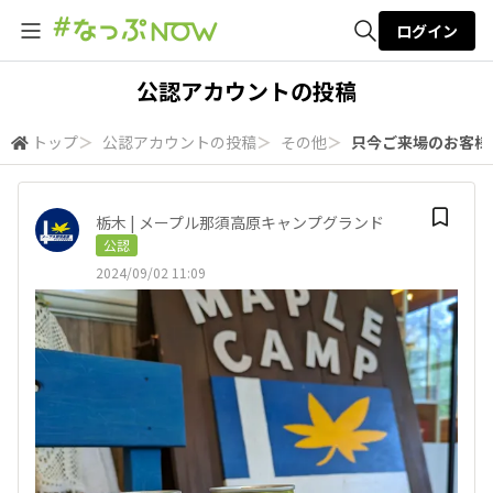
ログイン
全体検索
公認アカウントの投稿
トップ
＞
公認アカウントの投稿
＞
その他
＞
只今ご来場のお客様に
検索
栃木 | メープル那須高原キャンプグランド
公認
2024/09/02 11:09