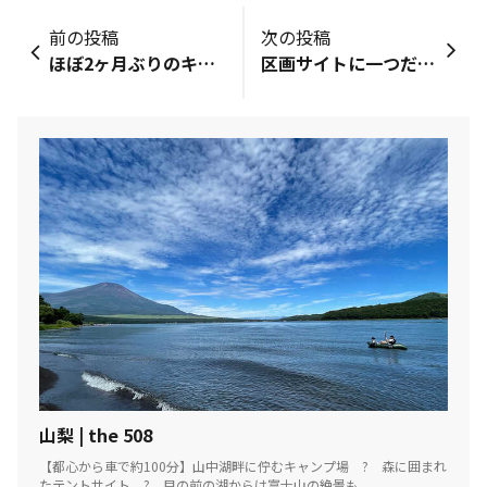
前の投稿
次の投稿
ほぼ2ヶ月ぶりのキャンプです！全く涼しくなってないですが我慢が出来ず来てしまいました😆💦&nbsp;そして、本日は新しいテント(つい最近ポチってしまったエアーテント)でゆっくり、マッタリの2泊3日キャンプ!!の予定がいざテントに空気を入れたらまさかの空気漏れ∑(꒪д꒪III)ｶﾞｰﾝ &nbsp;買ったばっかりなのに😱😱&nbsp;どうにもならなかったので一応持ってきた一番最初に買ったテントを立てて何とか設営完了としました。設営時間3時間以上かかる大惨事(わたし的に)でした。今回は大きなテントの中でのんびりしようとイロイロ考えて持ってきたものもほとんど車の中と初っ端から残念な開始となりました。&nbsp;今回のキャンプ場はずっと来たかった所で、キャンプ場の雰囲気、サイトからの景色は最高👍なのでここから気持ちを切り替えて楽しみたいと思います😆
区画サイトに一つだけ東屋付き区画があり、追加料金無しだそうなので、「屋根付きデッキ」で快適キャンプをしてまいりました。(注！いわゆるデッキサイトではなく東屋なので、デッキペグや柱・手すりを利用して何かを設営したい人は要確認です。私は自立型テントを直接床板に置き、固定せずに使用しました)&nbsp;高山村、子安温泉のある特に牧地区は市街地中心からさほど離れていないけど、気温も湿度も須坂市内と比べ物にならない程低く、避暑で良く遊びに行ってました。キャンプ場がオープンしていたのは知りませんでした💦風が吹くとひんやりしていたので、温泉で体を温めるのが丁度良かった。(プランに入浴券込！)&nbsp;鹿番長のワイドあぐらチェア買いました。座面上であぐら出来るほど広い座面、使いやすい。ロゴスのテーブルと相性抜群！座椅子スタイル時だとテーブルが高すぎる…しかしロゴスのテーブルはお気に入りだし……テーブルは…また探します。任天堂キャラライト、テレサが追加で四隅コンプです。キャンプ行く時はテント周りの目印に必ず連れて行こうと思います。
山梨 | the 508
【都心から車で約100分】山中湖畔に佇むキャンプ場 ? 森に囲まれ
たテントサイト ? 目の前の湖からは富士山の絶景も