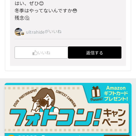
はい、ぜひ😊
冬季はやってないんですか😳
残念🤔
がいいね
ultrahide
いいね
返信する