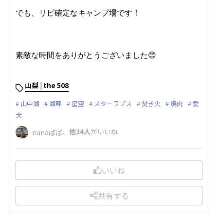
でも、リピ確定なキャンプ場です！
素敵な時間をありがとうございました😊
山梨 | the 508
山中湖
湖畔
星空
スターラプス
焚き火
焼肉
愛
犬
、
他24人
がいいね
nanaぱぱ
いいね
共有する