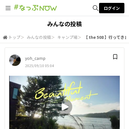
ログイン
全体検索
みんなの投稿
トップ
＞
みんなの投稿
＞
キャンプ場
＞
【 the 508 】行ってき
検索
yoh_camp
2025/09/10 05:04