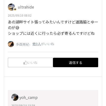
ultrahide
2025/09/10 08:02
あの湖畔サイト張ってみたいんですけど道路脇とゆー
のが😅
ショップには近くに行ったら必ず寄るんですけどね
、
他3人
がいいね
多酉晃紀
いいね
返信する
yoh_camp
2025/09/10 15:59