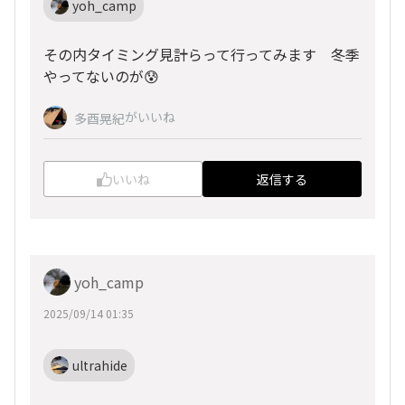
yoh_camp
その内タイミング見計らって行ってみます 冬季
やってないのが😰
がいいね
多酉晃紀
いいね
返信する
yoh_camp
2025/09/14 01:35
ultrahide