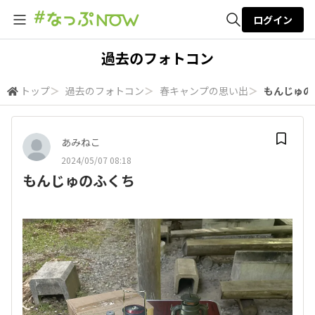
ログイン
全体検索
過去のフォトコン
トップ
＞
過去のフォトコン
＞
春キャンプの思い出
＞
もんじゅの
検索
あみねこ
2024/05/07 08:18
もんじゅのふくち