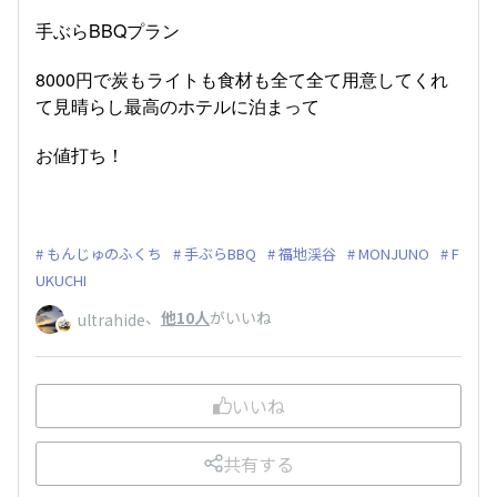
手ぶらBBQプラン
8000円で炭もライトも食材も全て全て用意してくれ
て見晴らし最高のホテルに泊まって
お値打ち！
もんじゅのふくち
手ぶらBBQ
福地渓谷
MONJUNO
F
UKUCHI
、
他10人
がいいね
ultrahide
いいね
共有する