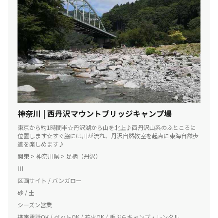
神奈川 | 西丹沢マウントブリッジキャンプ場
東京から約1時間半☆丹沢湖から山を北上♪西丹沢山系のふところに
位置します☆すぐ脇には川が流れ、丹沢自然教室を起点に東海自然歩
道を楽しめます♪
関東 > 神奈川県 > 足柄（丹沢）
川
区画サイト / バンガロー
砂 / 土
シーズン営業
携帯電話OK / ペットOK / 花火OK / 手ぶらキャンプ・レンタル