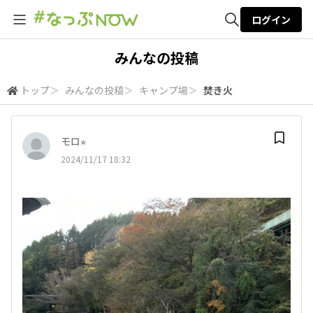
ログイン
全体検索
みんなの投稿
トップ
＞
みんなの投稿
＞
キャンプ場
＞
焚き火
検索
モロ⭐︎
2024/11/17 18:32