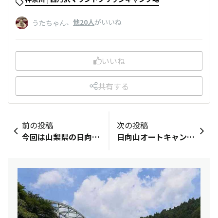
、
他20人
がいいね
うたちゃん
いいね
共有する
前の投稿
次の投稿
今回は山梨県の日向山オートキャンプサイトへ。中央道を甲府昭和インターで下りてイトーヨーカドーで買い出し。下道でキャンプ場へむかいます。&nbsp;近くの道の駅で天然水を汲んでいきます。キャンプ場に着いたのは13時半ごろ。今日は夜に雨が降りそうなので、タープを立ててその下にソロベースをすっぽり納めました。一段落したところで生ビールで一人カンパイ🍺✨🍺お昼は手っ取り早くカップラーメン。薪割りをしたり、付近を散歩したりするうちに暗くなってきたので夕食の準備を。&nbsp;今日のメニューはビールのおつまみに焼き鳥。メインはあんこう鍋。締めはうどんでごちそうさま😋&nbsp;長くなったので続きは次のポストで。&nbsp;
日向山オートキャンプサイト2日目、前夜は少し雨がぱらついたものの、翌朝は青空の広がるいい天気☀️朝食はおでんをいただきます。一人前のおでんパックに、追加でもち巾着3個と牛すじ5本。食後にコーヒーを飲んだら撤収開始。今日はタープがある分時間がかかり、チェックアウト時間の11時ギリギリまでかかりました💦&nbsp;昼食はフォロワーさんおすすめの、甲斐小泉駅付近のそば屋へ。おいしい水のあるところおいしい蕎麦あり。天ぷらもサクサクでした。そば屋前の街路樹は紅葉が見頃🍁雪をかぶった富士山もきれいに見えました🗻&nbsp;時刻は13時半、渋滞がひどくなる前に帰ります。