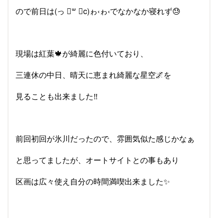
ので前日は(っ ॑꒳ ॑c)ゎ‹ゎ‹でなかなか寝れず😓
現場は紅葉🍁が綺麗に色付いており、
三連休の中日、晴天に恵まれ綺麗な星空🌌を
見ることも出来ました‼️
前回初回が氷川だったので、雰囲気似た感じかなぁ
と思ってましたが、オートサイトとの事もあり
区画は広々使え自分の時間満喫出来ました✨