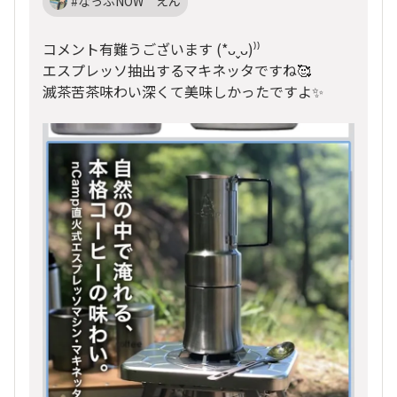
#なっぷNOW えん
コメント有難うございます (*ᴗˬᴗ)⁾⁾
エスプレッソ抽出するマキネッタですね🥰
滅茶苦茶味わい深くて美味しかったですよ✨