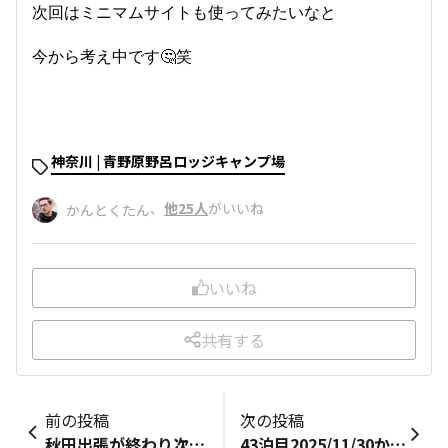
次回はミニマムサイトも使ってみたいなと
今から考え中です🤔笑
神奈川 | 青野原野呂ロッジキャンプ場
、
他25人
がいいね
かんとくたん
いいね
共有する
前の投稿
次の投稿
秋田出張が終わり次第キャンプしてから帰る目論見だったのですが、日程と寒さと熊の問題により断念せざるを得ず、仕方なくDCMでギアを物色するのみとしたのですが。写真のシリコンたわしを買いました。水切りが早いということでこりゃいいなと思ったんですが水切りがいい＝泡立ちは悪いんですね。そりゃ確かに相反する要素なんでしょうけども。洗剤がない（あるいは使えない状況）けどとりあえずざっと汚れだけ落としておきたい、という使い方になるでしょうか。画像のシェラカップがえらい汚いですが、たわしのせいではなく色々雑に使っているせいです。カラビナをつけてくれてますが実際洗う時はうっとうしいので、パラコードに付け替えるかもしれません。DCMのスティックバーナーも、以前からこれはいいものだと思ってはいるんですが、あれライターガス仕様なのが惜しいんですよね。CB缶で充填できればなあ．．．
43泊目2025/11/30から1泊〜今回はソロです😄&nbsp;それと風もなく穏やかな快晴ですヨンヨンベースTCの初張り😊わがやのテントMのインナーを入れてカンガルースタイル🦘夕方の富士山明るさを1番暗くしてお月様🌕撮ってみた夜ごはんは芋煮からの〆のカレーうどん星空🌌観測は風も無く冷え込まずで〜朝方から急激に風が強まり朝ごはん食べずに撤収します