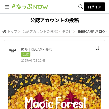
ログイン
全体検索
公認アカウントの投稿
トップ
＞
公認アカウントの投稿
＞
その他
＞
🎃RECAMP ハロ
検索
岐阜 | RECAMP 養老
公認
2025/06/28 20:48