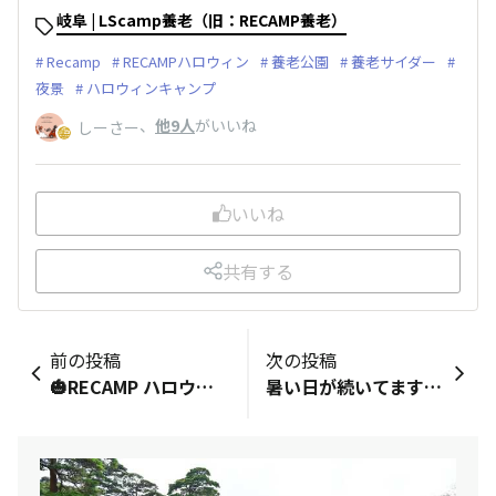
岐阜 | LScamp養老（旧：RECAMP養老）
Recamp
RECAMPハロウィン
養老公園
養老サイダー
夜景
ハロウィンキャンプ
、
他9人
がいいね
しーさー
いいね
共有する
前の投稿
次の投稿
🎃RECAMP ハロウィンイベント開催！コンセプトは「Magic Forest Halloween Camp」&nbsp;魔法と変身で、自然とつながる。— ちょっと怖くて、すごく楽しい —いつもと違う自分になって、自然にふれながら、人とのつながりを感じる、“感謝”を分かち合う文化祭。&nbsp;■イベント開催期間：9/26∼10/31&nbsp;🎃ハロウィン限定オリジナルステッカープレゼント！期間中にご宿泊いただいたお客様へ、ハロウィンオリジナルステッカーをプレゼントします！この時期にしか手に入らない特別なステッカーです。ぜひこのチャンスにゲットしてください！&nbsp;◎対象期間：9月26日(金)～10月31日(金)◎対象者：・上記期間内チェックインのお客様・宿泊プランをご利用の予約代表者様※デイキャンプ・BBQは除く※1プランのご予約で1枚プレゼントいたします。（ご代表者様が2プランご予約の場合は2枚プレゼント）&nbsp;◎お渡し方法：・チェックイン時にフロントでお渡しします。・フロントに立ち寄らずチェックインされた方は、フロントまでお越しいただき、スタッフにお声がけください。🎃Monster Hunt（フィールドラリー）キャンプ場に隠れているモンスターを見つけて、あいことばを完成させよう！■参加料：無料（予約不要）フロントにある用紙を取り、ご自由にご参加ください。🎃 Halloween Craft（クラフトイベント）「魔法と変身」をテーマに、自然素材を使って、自由に工作しよう！■参加料：無料(予約不要)※フリースペースです。ご自由にご参加ください。■場所：RECAMPおだわら管理棟前🎃 Monster Silhouette（モンスターシルエット）モンスター型のシールを作って、テントに貼ろう！夜になるとモンスターが浮かび上がるよ！■参加料：1枚 100円(予約不要)※ご参加の場合は、フロントにてお申込みください。
暑い日が続いてますが、夕方は夕陽も綺麗で過ごしやすいです&nbsp;東京都心から60分、ハワイをテーマにした グランピング&amp;キャンプ施設 @aloha_glamping_resort#茨城グランピング#関東グランピング#グランピング#glamping#bbq#コテージ#女子旅#グランピング女子会#カップル旅行#子連れグランピング#家族旅行#茨城#茨城旅行#茨城観光#茨城バーベキュー#境町#わんこと泊まれる宿#愛犬と泊まれる宿#アウトドア#アウトドアサウナ#キャンプ#ALOHAグランピングリゾート#アサイー#アサイーボウル&nbsp;#茨城グランピング#関東グランピング#グランピング#glamping#bbq#コテージ#女子旅#グランピング女子会#カップル旅行#子連れグランピング#家族旅行#茨城#茨城旅行#茨城観光#茨城バーベキュー#境町#わんこと泊まれる宿#愛犬と泊まれる宿#アウトドア#アウトドアサウナ#キャンプ#ALOHAグランピングリゾート#アサイー#アサイーボウル