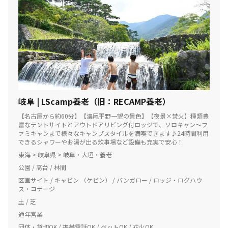
岐阜 | LScamp養老（旧：RECAMP養老）
【名古屋から約60分】【濃尾平野一望の景色】【夜景×焚火】種類豊
富なテントサイトとアウトドアリビング付ロッジで、ソロキャン～フ
ァミキャンまで様々なキャンプスタイルを満喫できます♪24時間利用
できるシャワーやお湯が出る炊事場など設備も充実で安心！
東海 > 岐阜県 > 岐阜・大垣・養老
公園 / 高台 / 林間
区画サイト / キャビン （ケビン） / バンガロー / ロッジ・ログハウ
ス・コテージ
土 / 芝
通年営業
団体・貸切OK / 携帯電話OK / ペットOK / 花火OK