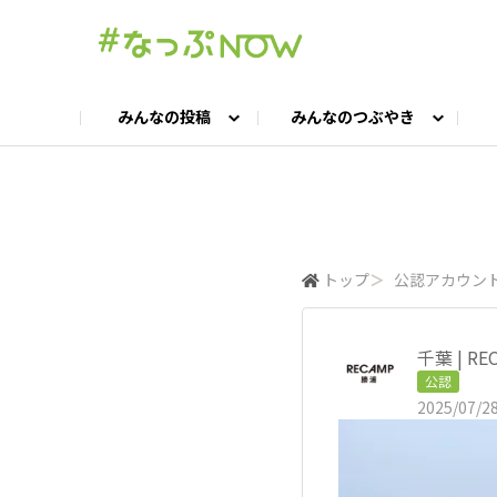
みんなの投稿
みんなのつぶやき
投稿TOP
つぶやきTOP
交流ひろばTOP
よくある質問
みんなの投稿
お問い合わせ
みんなのつぶやき
女子キャン集まれ！
公認ア
#
キャンプギア語ろう会
キャンプ飯LAB
トップ
＞
公認アカウン
千葉 | RE
公認
2025/07/28