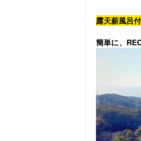
露天薪風呂
簡単に、RE