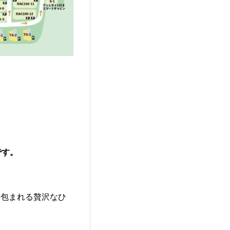
。
です。
に包まれる贅沢なひ