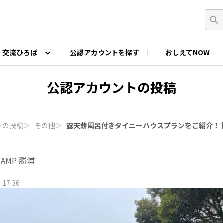
交流ひろば
公認アカウントを探す
おしえてNOW
カウントの投稿
なっぷNOWへのご要望等
みんなの自己紹介
ファミキャン好き集まれ！
ツーリングキャンプFAN
公認アカウントの投稿
O
ゆるっと釣り部
山好きの会
わたしの推し
トの投稿
＞
その他
＞
露天薪風呂付きタイニーハウスプランをご紹介！ 簡
CAMP 勝浦
 17:36