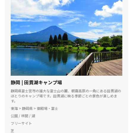
静岡 | 田貫湖キャンプ場
静岡県富士宮市の雄大な富士山の麓、朝霧高原の一角にある田貫湖の
ほとりのキャンプ場です。田貫湖に映る季節ごとの景色が楽しめま
す。
東海 > 静岡県 > 御殿場・富士
公園 / 林間 / 湖
フリーサイト
芝