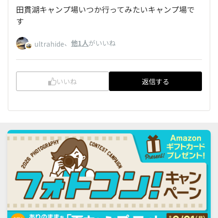
田貫湖キャンプ場いつか行ってみたいキャンプ場で
す
、
他1人
がいいね
ultrahide
いいね
返信する