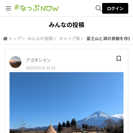
ログイン
全体検索
みんなの投稿
トップ
＞
みんなの投稿
＞
キャンプ場
＞
富士山と湖の景観を存分
検索
アゴダシマン
2025/02/21 21:25