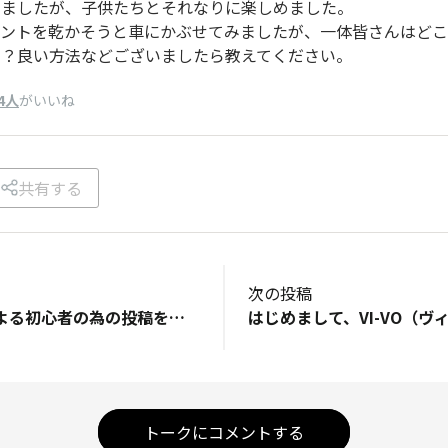
りましたが、子供たちとそれなりに楽しめました。
テントを乾かそうと車にかぶせてみましたが、一体皆さんはどこ
？？良い方法などございましたら教えてください。
4人
がいいね
共有する
次の投稿
初心者の初心者による初心者の為の投稿を心がけて、去年８月からソロキャンプを始めた初心者キャンパーMELと申します。 こちらなっぷの皆さんの野外活動に触発され、学んで、質問を繰り返し、試行錯誤のうえ、夏の暑いキャンプや紅葉、冬は雪中、春は桜のお花見と、連泊もやって、海沿いの強風、悪天候、Duoで人を連れていくキャンプ、タープのみのdayキャンなど、初めてのことばかりを挑戦しこれまで来ました。 基本的にソロキャンプを楽しんでいます。 初めての挑戦は人生に彩りを付け加えてくれて、大変😖💦なこともありましたが総じて楽しいもんですょ🤭 これから始める方や、一人では不安な方もMELや沢山の仲間の皆さんと学びながら楽しくキャンプをしましょうね～😆いつからだって、何歳からだって始められます！ よく行くキャンプ場は色々ありますが、福岡で高規格のキャンプ場をご紹介します。 Uminomoriキャンプ場は去年できたばかりの新しい設備のキャンプ場です。 林間サイトもあり、夜景も見えます。 福岡にお住まいの方は勿論、皆さんにいってみて欲しいですよ✨
トークにコメントする