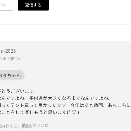
いね
返信する
u-2025
5/09 08:25
おぅちゃん
がとうございます。
なんですよね。子供達が大きくなるまでなんですよね。
切ってテント買って良かったです。今年はあと数回、あちこち
ことをして楽しもうと思います(*'▽')
、
他3人
がいいね
宮内わんこ