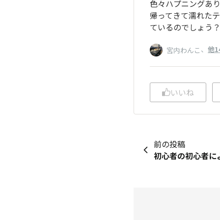
色々ハプニングあ
帰ってきて濡れた
ているのでしょう
、
他1
宮内わんこ
いいね
前の投稿