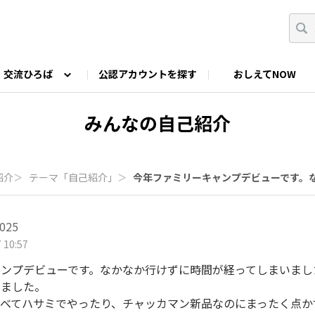
交流ひろば
公認アカウントを探す
おしえてNOW
カウントの投稿
なっぷNOWへのご要望等
みんなの自己紹介
ファミキャン好き集まれ！
ツーリングキャンプFAN
みんなの自己紹介
O
ゆるっと釣り部
山好きの会
わたしの推し
紹介
＞
テーマ「自己紹介」
＞
今年ファミリーキャンプデビューです。なか
025
 10:57
ャンプデビューです。なかなか行けずに時間が経ってしまいまし
しました。
べてハサミでやったり、チャッカマン新品なのにまったく点か