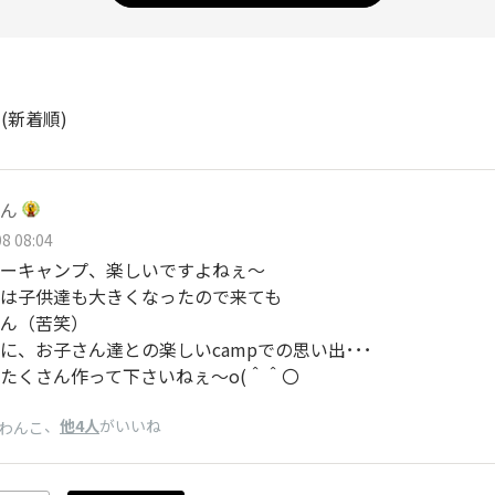
ト
(新着順)
ん
8 08:04
ーキャンプ、楽しいですよねぇ～
は子供達も大きくなったので来ても
ん（苦笑）
に、お子さん達との楽しいcampでの思い出･･･
たくさん作って下さいねぇ～o(＾＾〇
、
他4人
がいいね
わんこ