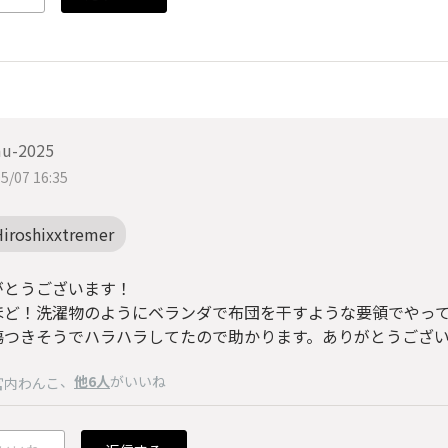
u-2025
5/07 16:35
Hiroshixxtremer
がとうございます！
ほど！洗濯物のようにベランダで布団を干すような要領でやっ
傷つきそうでハラハラしてたので助かります。ありがとうござ
、
他6人
がいいね
宮内わんこ