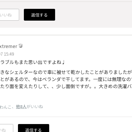
いいね
返信する
xxtremer
7 15:49
ラブルもまた思い出ですよね♩
きなシェルターなので車に被せて乾かしたことがありましたが
とがあるので、今はベランダで干してます。一度には無理なの
たり面を変えたりして、、少し面倒ですが。。大きめの洗濯バ
、
他8人
がいいね
わんこ
いね
返信する