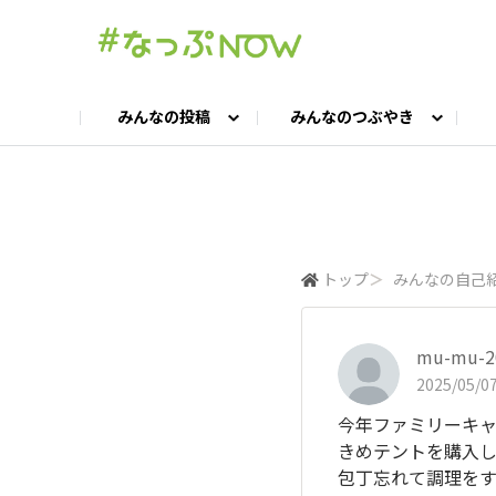
みんなの投稿
みんなのつぶやき
投稿TOP
つぶやきTOP
交流ひろばTOP
よくある質問
みんなの投稿
お問い合わせ
みんなのつぶやき
女子キャン集まれ！
公認ア
#
キャンプギア語ろう会
キャンプ飯LAB
トップ
＞
みんなの自己
mu-mu-2
2025/05/07
今年ファミリーキ
きめテントを購入
包丁忘れて調理をす