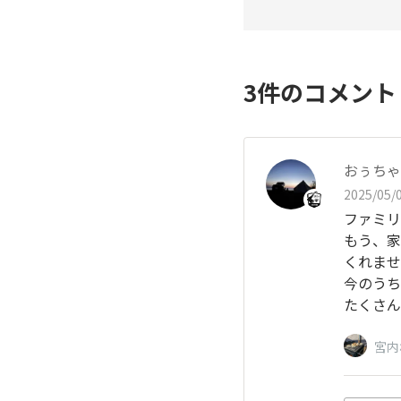
3
件のコメン
おぅちゃ
2025/05/0
ファミリ
もう、家
くれませ
今のうち
たくさん
宮内