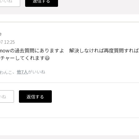
いいね
返信する
e
7 12:25
nowの過去質問にありますよ 解決しなければ再度質問すれば
チャーしてくれます😃
、
他7人
がいいね
わんこ
いね
返信する