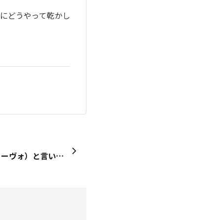
にどうやって乾かし
はじめまして、VI-VO（ヴィーヴォ）と言います。 少し前から歩くことが楽しくなってきて、vivo Baer foot という靴を買ったので、そこから名前を拝借しました🙏 低山ハイクが好きでよく行くのと、キャンプは夏以外はどのシーズンも好きで行きます🏕️ 皆さんいろんなこと知ってるな〜と、投稿を見て勉強させていただいてます！たまに「それ、もっと教えて」とコメントすることもありますが、その時は優しく接してあげてくださいww 宜しくお願いします🙇‍♂️