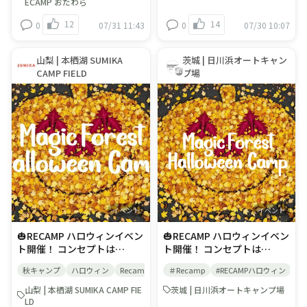
て、すごく楽しい —いつもと
テッカープレゼント！ 期間中
ECAMP おだわら
違う自分になって、自然にふ
違う自分になって、自然にふ
にご宿泊いただいたお客様
れながら、人とのつながりを
12
14
0
07/31 11:43
0
07/30 10:07
れながら、人とのつながりを
へ、ハロウィンオリジナルス
感じる、“感謝”を分かち合う
感じる、“感謝”を分かち合う
テッカーをプレゼントしま
文化祭。 ■イベント開催期
文化祭。■イベント開催期
す！ この時期にしか手に入ら
間：9/25∼10/31 ＜イベント
山梨 | 本栖湖 SUMIKA
茨城 | 日川浜オートキャン
間：9/25∼10/31＜イベント
ない特別なステッカーです。
内容＞ 🎃Monster Hunt（フ
CAMP FIELD
プ場
内容＞🎃Monster Hunt（フ
ぜひこのチャンスにゲットし
ィールドラリー） キャンプ場
ィールドラリー）キャンプ場
てください！ ◎対象期間：9
に隠れている5体のモンスタ
に隠れているモンスターを見
月25日(金)～10月31日(土) ◎
ーを見つけて、あいことばを
つけて、あいことばを完成さ
対象者： ・上記期間内チェッ
完成させよう。 ■参加料：無
せよう。■参加料：無料（予
クインのお客様 ・宿泊プラン
料（予約不要）フロントにあ
約不要）管理棟前かフロント
をご利用の予約代表者様 ※デ
る用紙を取り、ご自由にご参
にある用紙を取り、ご自由に
イキャンプ・BBQは除く ※1
加ください。 🎃 Halloween
ご参加ください。 🎃
プランのご予約で1枚プレゼ
Craft（クラフトイベント）
Halloween Craft（クラフト
ントいたします。（ご代表者
「魔法と変身」をテーマに、
イベント）「魔法と変身」を
様が2プランご予約の場合は2
自然素材を使って、自由に工
テーマに、自然素材を使っ
枚プレゼント） ※イベント内
イベント
イベント
作しよう！ ■参加料：無料
て、自由に工作しよう！■参
容につきましては、予告なく
(予約不要)※フリースペース
🎃RECAMP ハロウィンイベン
🎃RECAMP ハロウィンイベン
加料：無料(予約不要)※フリ
変更される場合がございます
です。ご自由にご参加くださ
ト開催！ コンセプトは
ト開催！ コンセプトは
ースペースです。ご自由にご
い。 ■場所：RECAMP常総ク
「Magic Forest Halloween
「Magic Forest Halloween
参加ください。■場所：
ラフトルーム(菅生沼エリア
秋キャンプ
ハロウィン
Recamp
RECAMPハロウィン
＃Recamp
#RECAMPハロウィン
紅葉
秋
Camp」 魔法と変身で、自然
Camp」 魔法と変身で、自然
RECAMPおだわら管理棟前 🎃
付近) 🎃ハロウィン限定オリ
とつながる。 — ちょっと怖
とつながる。 — ちょっと怖
ハロウィン限定オリジナルス
山梨 | 本栖湖 SUMIKA CAMP FIE
茨城 | 日川浜オートキャンプ場
ジナルステッカープレゼン
くて、すごく楽しい — いつ
くて、すごく楽しい — いつ
テッカープレゼント！期間中
LD
ト！ 期間中にご宿泊いただい