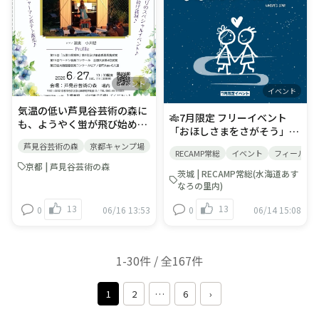
OK＃ルールを守った上で自
場１０％オフ※オートフリー
学べるプログラムが満載で
由度の高いキャンプ場＃蛍が
サイトのみ※平日休日問わず
す。子どもたちは全身を使っ
時々観れるキャンプ場
ご利用可▶ピリカスキー場各
て自然とふれあい、大人も童
種リフト券５％引き※１回券
心に帰って楽しめる特別な2
を除く～特典の各種割引券は
日間🙌✨ゲームや動画では味
譲渡可。ご本人様以外もご利
わえない、本物の冒険がもみ
イベント
用いただけます～ 新規事業と
のき森林公園で待っていま
イベント
いうこともあり、モニターに
す！ 👉 ご予約はこちらから
気温の低い芦見谷芸術の森に
🎋7月限定 フリーイベント
ご協力いただいた方には通常
キャンプ場予約サイト「なっ
も、ようやく蛍が飛び始めま
「おほしさまをさがそう」🎋
価格よりもお得に体験できる
ぷ」 ※ご予約はネットからの
した！ そして、この季節なら
〜七夕 フィールドラリー〜
チャンス！また、今シーズン
みとなっております。 🌲 東
芦見谷芸術の森
京都キャンプ場
蛍
野外コンサート
ピアノと蛍
ではのスペシャル企画、「ピ
RECAMP常総
イベント
フィールド
場内にかくされた、特別な
に限り特別にサップ道具一式
京ドーム86個分！壮大な森林
アノと蛍とキャンプ」なイベ
京都 | 芦見谷芸術の森
「おほしさま」をさがして、
や保険料込みの特別価格で体
公園が舞台 今回の舞台は、広
茨城 | RECAMP常総(水海道あす
ントも予定通り行います！ 蛍
合言葉を見つけよう！ 合言葉
験できます。 画像QRコード
島県廿日市市吉和、標高
なろの里内)
の夕べ演奏会20262026年6月
がわかったら、受付にきて
を読み取り、八雲アウトドア
850mの高原に広がる「県立
27日（土） 開演19時 開場18
13
13
0
06/16 13:53
0
06/14 15:08
ね！正解で景品をゲット🎁 参
ベース公式LINEから簡単お申
もみのき森林公園」です！🌳
時半 蛍が飛ぶのは20時前後
加は無料。お子さまから大人
込み。キャンプと合わせて楽
その広さはなんと約400万
から ピアノ演奏：小川碧（み
まで、気軽に楽しめる七夕の
しめるアクティビティ、この
㎡、東京ドーム86個分という
どり） 第15回「万里の長城
限定イベントです。 キャンプ
夏いかがでしょうか！？
広島県内最大級の自然フィー
杯」第1位 他入賞多数 今年は
1-30件 / 全167件
の合間やお散歩がてら、ぜひ
ルド！✨ 豊かな森や清らかな
声楽の柴田葵(しばたあおい)
チャレンジしてみてくださ
水、美しい景色に囲まれた園
さんとのコラボもあると
い。 開催期間：7/1~7/16
内では、キャンプや自然体験
1
2
…
6
›
か？！キャンプ場利用の方は
7/17からは「納涼祭」がスタ
など、さまざまなアウトドア
ご予約ください。27日はまだ