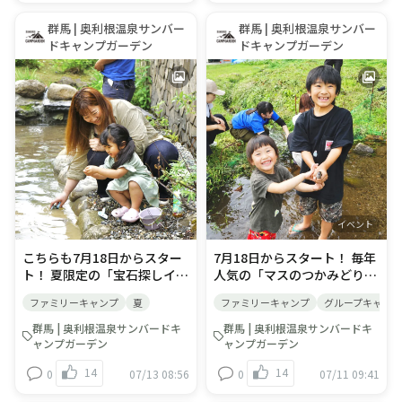
鎖）することがございます。
ヤック体験ができる！🎐各ス
料：1枚 500円(予約不要) 🐞
だき、スタッフにお声がけく
あらかじめご了承ください。
ケジュールをチェック☝ カヤ
フリークラフトイベント 夏の
ださい。
群馬 | 奥利根温泉サンバー
群馬 | 奥利根温泉サンバー
未就学児（小学生未満）のお
ックで遊んだ後はキャンプで
風物詩をテーマに、自然素材
ドキャンプガーデン
ドキャンプガーデン
子さまのご参加については、
腹ごしらえ🍳 夜は手持ち花火
を使って、自由に工作しよ
安全管理上、【事前相談が必
も➡注意事項を確認 週末はキ
う！ ■参加料：無料(予約不
須】となります。ご希望の際
ッチンカーも遊びにきてます
要) ※管理棟前フリースペー
は、上記の専用フォームに入
🚙 まだまだこれからの9月も
スです。ご自由にご参加くだ
力される前にRECAMPおだわ
インクルーシブマルシェやバ
さい。 🎇縁日イベント 縁日
らご予約時の確認メールに記
ブルフェスなど盛り沢山！！
では定番の輪投げ、コリント
載の番号で直接お電話にてご
是非、キャンプと体験で熱～
ゲーム、ヨーヨー釣りを限定
相談ください。 ​夏キャンプを
い思い出を🌻🌻🌻
日で開催！ ■参加料：各1回
計画される際、「子どもに川
200円(予約不要) ※イベント
遊びを経験させてあげたいけ
内容につきましては、予告な
れど、安全面や準備の負担が
く変更される場合がございま
イベント
イベント
心配」という親御様もいらっ
す
こちらも7月18日からスター
7月18日からスタート！ 毎年
しゃるのではないでしょう
ト！ 夏限定の「宝石探しイベ
人気の「マスのつかみどり体
か。そのような心配を軽減
ント」を開催します💎✨ きれ
験」が始まります🐟✨ ひん
し、親子で安心して川の自然
ファミリーキャンプ
夏
ファミリーキャンプ
グループキャンプ
いな小川で、ドキドキの宝石
やり冷たい小川で、マスを手
に触れ合えるのが、お隣のフ
探しにチャレンジ！水の中を
づかみ！自分でつかまえたマ
ォレストアドベンチャー・小
群馬 | 奥利根温泉サンバードキ
群馬 | 奥利根温泉サンバードキ
のぞくと…キラリと光るお宝
スは、スタッフが炭火で香ば
田原を運営する「T-
ャンプガーデン
ャンプガーデン
を発見できるかも！？✨ 見つ
しく塩焼きにしてご提供しま
FORESTRY」さまが主催する
14
14
0
07/13 08:56
0
07/11 09:41
けた宝石はお持ち帰りOK♪
す🔥 お子さまはもちろん、大
体験イベント「親子でワクワ
家族みんなで夢中になれる、
人同士の参加も大歓迎！夏な
ク！川で遊ぶ笹船レース・竹