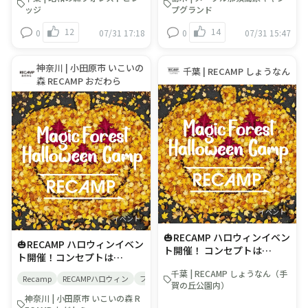
くて、すごく楽しい — いつ
なんです🎞️📌 返却時にアンケ
テッカープレゼント！ 期間中
リジナルステッカープレゼン
ッジ
プグランド
もと違う自分になって、自然
ート回答が必須です。​⏰
にご宿泊いただいたお客様
ト！ 期間中にご宿泊いただい
12
14
0
07/31 17:18
0
07/31 15:47
にふれながら、 人とのつなが
8/1〜8/31チェックアウトま
へ、ハロウィンオリジナルス
たお客様へ、ハロウィンオリ
りを感じる、 “感謝”を分かち
での期間限定フロントスタッ
テッカーをプレゼントしま
ジナルステッカーをプレゼン
合う文化祭。 ■イベント開催
フまで気軽にお声がけくださ
す！ この時期にしか手に入ら
トします！ この時期にしか手
神奈川 | 小田原市 いこいの
千葉 | RECAMP しょうなん
期間：9/25∼10/31 ＜イベン
いね🙌
ない特別なステッカーです。
に入らない特別なステッカー
森 RECAMP おだわら
ト内容＞ 🎃Monster
ぜひこのチャンスにゲットし
です。 ぜひこのチャンスにゲ
Hunt（フィールドラリー）
てください！ ◎対象期間：9
ットしてください！ ◎対象期
キャンプ場に隠れているモン
月25日(金)～10月31日(土) ◎
間：9月25日(金)～10月31日
スターを見つけて、あいこと
対象者： ・上記期間内チェッ
(土) ◎対象者： ・上記期間内
ばを完成させよう。 ■参加
クインのお客様 ・宿泊プラン
チェックインのお客様 ・宿泊
料：無料（予約不要） フロン
をご利用の予約代表者様 ※デ
プランをご利用の予約代表者
トにある用紙を取り、ご自由
イキャンプ・BBQは除く ※1
様 ※デイキャンプ・BBQは
にご参加ください。 🎃
プランのご予約で1枚プレゼ
除く ※1プランのご予約で1
Halloween Craft（クラフト
ントいたします。（ご代表者
枚プレゼントいたします。
イベント） 「魔法と変身」を
様が2プランご予約の場合は2
（ご代表者様が2プランご予
イベント
テーマに、自然素材を使っ
枚プレゼント） ※イベント内
約の場合は2枚プレゼント）
イベント
て、自由に工作しよう！ ■参
容につきましては、予告なく
※イベント内容につきまして
🎃RECAMP ハロウィンイベン
🎃RECAMP ハロウィンイベン
加料：無料(予約不要) ※フリ
変更される場合がございます
は、予告なく変更される場合
ト開催！ コンセプトは
ト開催！コンセプトは
ースペースです。ご自由にご
がございます
「Magic Forest Halloween
「Magic Forest Halloween
参加ください。 ■場所：レン
千葉 | RECAMP しょうなん（手
Camp」 魔法と変身で、自然
Recamp
RECAMPハロウィン
ファミリーキャンプ
小田原
いこいの森
Camp」魔法と変身で、自然
タル棟前クラフトスペース 🎃
賀の丘公園内）
とつながる。— ちょっと怖く
とつながる。— ちょっと怖く
ハロウィン限定オリジナルス
神奈川 | 小田原市 いこいの森 R
て、すごく楽しい —いつもと