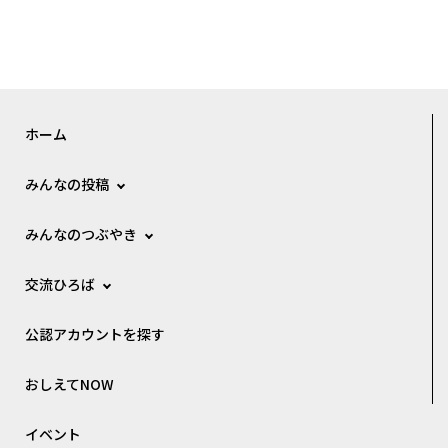
ート！ 詳細はこちら✨
アクティビティを全力で楽し
宿泊・日帰り共に空きがござ
めます。都会の喧騒を離れ
います。演奏会のみの参加も
て、雄大な自然の中で思い切
welcome! 参加無料、予約も
り遊び、学び、くつろげる最
不要です。 ～演奏が気に入っ
高のロケーションです。🎒 魚
たらどうぞ投げ銭で応援くだ
を追いかけてびしょ濡れにな
さい～ ​澄み切った芦見谷の夜
り、自分で火を起こし、竹で
空に響く、ピアノとソプラノ
ホーム
ご飯を炊く。まさに非日常の
の調べ♪ ＆ 舞飛ぶ蛍スペシ
空間がここにあります！🔥
ャルなキャンプナイトをお楽
🐟 魚を手でつかまえて、さ
しみください！ 芦見谷では、
みんなの投稿
ばいて、食べる！ キャンプが
6が中旬から7月頭まで蛍が飛
始まったら、まずは池へダイ
んでくれます。それにして
ブ！💦元気いっぱいに泳ぎ回
みんなのつぶやき
も、点滅しつつ舞飛ぶ蛍を見
る魚を、全力で追いかける
ると、なんでだか嬉しくなり
「魚のつかみ取り体験」で
ます。
交流ひろば
す。「逃げたー！」「いたい
た！そっちだー！」と、子ど
もも大人も気づけば夢中にな
公認アカウントを探す
って大はしゃぎ！😆 捕まえ
た魚は、自分たちでさばいて
炭火でじっくり焼きます。
おしえてNOW
「命をいただくこと」の大切
さを学びながら味わう最高の
イベント
一匹。🐟自分で捕まえた魚の