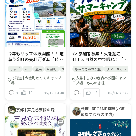
は蛍が観られるかも？ーーー
ザピリカまたはキャンプ場予
かりのあるキッチンカーとし
り次第（間もなく）～８月中
ーーーーーーーーーーーーー
約サイト「なっぷ」にてお申
て、ウシノヒロバのミルクバ
旬頃迄 ★来場時、眼鏡使用の
ーーー【ピリカキャンプ場】
し込みください。 【お問合
ースタンドも出店🐄🍦​千葉の
方も帰りは不要かも(^^♪ 是
📍北海道瀬棚郡今金町字美利
せ】ご不明な点はクアプラザ
魅力・誇り・パワーを体感し
非、ご家族（単身）皆様のご
河205-1※国縫ICから車で約
ピリカまでご連絡ください。
に、ZOZOマリンスタジアム
利用お待ちしています！
12分☎️0137-83-7111🍽️加味
TEL：０１３７－８３－７１
にぜひお越しください📣​
丘diningランチは11:00〜
１１当イベントに関する質問
14:00（LO13:30）🗓️キャンプ
は美利河ダム管理支所様では
イベント
イベント
場１１月末まで営業※秋メン
受け付けておりません。あく
テナンス時は休業期間有り🏕️
までも主催者であるクアプラ
今年もサップ体験開催！！ 道
🐟 参加者募集！火を起こ
オートフリーサイトは車乗り
ザピリカまでお願いいたしま
南今金町の美利河ダム「ピリ
せ！大自然の中で眠れ！「広
入れ🆗🚍ＲＶパークは全１３
す。
カ湖」にて『ピリカdeサップ
島クレイジーサマーキャンプ
サップ
sup
道南
今金町
北海道
もみのき森林公園
サマーキャンプ
サイト🏡ロッジは1棟のみ完
2026』が開催されます。 主
2026」開催決定！✨ みなさ
全予約制♨️🏕️全サイトピリカ
催はお隣り町『八雲町』のア
ん、こんにちは！😃この夏、
北海道 | 今金町ピリカキャンプ
広島 | もみのき森林公園キャン
温泉入浴券付き♨️温泉営業時
ウトドアガイドさん
家族で最高の冒険に出かけま
場
プ場・もみのき荘
間12:00〜22:00（最終受付
【YAKUMO OUTDOOR
せんか？🏕️ 今回は、とびき
13
13
0
06/18 14:40
0
06/16 21:32
21:00）※キャンパー限定朝
BASE】八雲町をベースに、
り熱い体験が詰まった1泊2日
風呂６時〜８時（定価）〜キ
道南のアクティビティシーン
の特別なキャンプイベント
ャンプご予約は『なっぷ』か
を盛り上げようと新規オープ
「広島クレイジーサマーキャ
茨城 | RECAMP常総(水海
京都 | 芦見谷芸術の森
ら〜☀️夏のピリカでお待ちし
ン！ クアプラザピリカも協力
ンプ2026」をご紹介しま
道あすなろの里内)
ています☀️#北海道#今金町#
させていただき、参加者の皆
す！🚀 魚のつかみ取り、火起
道南キャンプ#北海道アウト
さんに各種特典をプレゼン
こし、竹筒ご飯づくり、キャ
ドア#北海道アクティビティ
ト！！ ▶ピリカ温泉入浴料１
ンプファイヤーなど、大自然
＃ドッグラン付き＃ペット
００円引き▶ピリカキャンプ
の中で思いっきり遊びながら