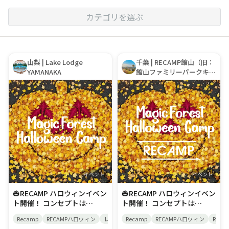
カテゴリを選ぶ
山梨 | Lake Lodge
千葉 | RECAMP館山（旧：
YAMANAKA
館山ファミリーパークキャ
ンプ場）
イベント
イベント
🎃RECAMP ハロウィンイベン
🎃RECAMP ハロウィンイベン
ト開催！ コンセプトは
ト開催！ コンセプトは
「Magic Forest Halloween
「Magic Forest Halloween
Recamp
RECAMPハロウィン
レイクロッジヤマナカ
Recamp
RECAMPハロウィン
RECA
Camp」 魔法と変身で、自然
Camp」 魔法と変身で、自然