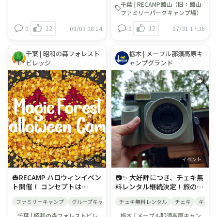
とつながる。 — ちょっと怖
とつながる。 — ちょっと怖
千葉 | RECAMP館山（旧：館山
くて、すごく楽しい — いつ
くて、すごく楽しい — いつ
ファミリーパークキャンプ場）
もと違う自分になって、自然
もと違う自分になって、自然
12
12
0
08/03 08:14
0
07/31 17:36
にふれながら、 人とのつなが
にふれながら、 人とのつなが
りを感じる、 “感謝”を分かち
りを感じる、 “感謝”を分かち
合う文化祭。 ■イベント開催
合う文化祭。 ■イベント開催
千葉 | 昭和の森フォレスト
栃木 | メープル那須高原キ
期間：9/25∼10/31 ＜イベン
期間：9/26∼10/31 ＜イベン
ビレッジ
ャンプグランド
ト内容＞ 🎃Monster
ト内容＞ 🎃Monster
Hunt（フィールドラリー）
Hunt（フィールドラリー）
キャンプ場に隠れているモン
キャンプ場に隠れているモン
スターを見つけて、あいこと
スターを見つけて、あいこと
ばを完成させよう。 ■参加
ばを完成させよう。 ■参加
料：無料（予約不要） フロン
料：無料（予約不要） フロン
トにある用紙を取り、ご自由
トにある用紙を取り、ご自由
にご参加ください。 🎃
にご参加ください。 🎃
Halloween Craft（クラフト
Halloween Craft（クラフト
イベント） 「魔法と変身」を
イベント） 「魔法と変身」を
テーマに、自然素材を使っ
テーマに、自然素材を使っ
イベント
イベント
て、自由に工作しよう！ ■参
て、自由に工作しよう！ ■参
🎃RECAMP ハロウィンイベン
📷✨ 大好評につき、チェキ無
加料：無料(予約不要) ※フリ
加料：無料(予約不要) ※フリ
ト開催！ コンセプトは
料レンタル継続決定！旅の思
ースペースです。ご自由にご
ースペースです。ご自由にご
「Magic Forest Halloween
い出をその場でプリント📸あ
参加ください。 ■場所：レイ
参加ください。 ■場所：
ファミリーキャンプ
グループキャンプ
チェキ無料レンタル
秋
チェキ
キャン
Camp」 魔法と変身で、自然
の「ジー…」という音と共に
クロッジヤマナカ管理棟内 🎃
RECAMP館山管理棟クラフト
とつながる。 — ちょっと怖
出てくる瞬間、みんな大好き
ハロウィン限定オリジナルス
スペース 🎃ハロウィン限定オ
千葉 | 昭和の森フォレストビレ
栃木 | メープル那須高原キャン