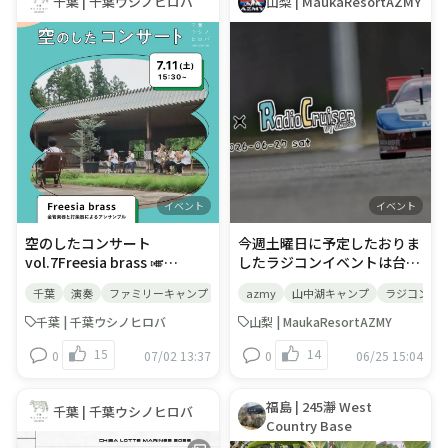
千葉 | 千葉ウシノヒロバ
山梨 | MaukaResortAZMY
体験を。もちろん、地元の方
で、普段なかなかできない体
お立ち寄りください。 ・イベ
【開催日】①7月31日②8月7
が自分たちのキャンプサイト
も大歓迎の内容ですよ！ーー
験をしてみませんか？ 皆さま
ントのみ参加の方は、第１駐
日③8月10日 【時間】１５：
です。すぐに温かいシャワー
ーーーーーーーーーーーーー
のご参加を心よりお待ちして
車場にお車をお停めくださ
００～１６：００ １時間ほど
を浴びて着替えられる環境
ーーーーーー～７月のおすす
おります🌿
い。 ■注意事項 ・食材は数
の見学内容 【受付場所】クア
は、キャンプ場内開催ならで
め～◆７月１１日＆１２日＆
量限定のため、売り切れとな
プラザピリカフロント 【定
はの大きな安心材料です。夕
２５日はピリカ湖でサップ体
る場合があります。・混雑状
員】1回の開催につき30名ま
暮れ：川のせせらぎを聴きな
験！お申し込みはInstagram
況によっては、食材の提供ま
で 【参加費】300円（保険料
がら、思い出を語り合う夕食
で「八雲アウトドアベース」
でお時間をいただく場合があ
として） 【対象】小学生以上
タイム夜は焚き火を囲みなが
と検索。波が少ない淡水の湖
ります。・アルコールを提供
（小学生は保護者同伴）もち
ら、「今日見つけたサワガ
はサップ入門に最適ですよ！
するため、お車を運転される
ろん大人も大歓迎！！ 【駐車
ニ、面白かったね」と、手作
◆美利河ダム見学ツアー７月
方への酒類の提供はできませ
場】クアプラザピリカでの受
りの水鉄砲を眺めつつ会話を
イベント
イベント
３１日（金）は特別に日本一
ん。・駐車場には限りがあり
付時には、ホテル前の駐車場
交わすひととき。昼間の川で
の堤頂長『美利河ダム』内部
ます。混雑時はスタッフの案
をご利用下さい。受付後の集
の体験が、夜のキャンプ時間
空のしたコンサート
今週土曜日に予定したおりま
を見学！あのコンクリートの
内に従ってご利用くださ
合場所は美利河ダム管理支所
をさらに豊かな時間にしてく
vol.7Freesia brass 🎺
したラジコンイベントは台風
中を歩けたりも。ダムの仕組
い。・イベントの様子を撮影
となります。美利河ダム管理
れます。 ​​ご予約方法：7/25宿
🎶7/11（土）15:30〜.千葉県
の為中止となります 次回は9
みや役割も学べて、夏休みの
し、ホームページやSNS等の
支所駐車場、または国道沿い
泊者専用・特別無料体験枠 7
千葉
演奏
ファミリーキャンプ
azmy
山中湖キャンプ
ラジコン
内で活動するボランティア楽
月5日を予定しております よ
自由研究にピッタリ👍お申し
広報に使用させていただく場
の観光トイレ駐車場をご利用
月25日（土）に当キャンプ場
団「Freesia brass」が演奏
ろしくお願いいたします
千葉 | 千葉ウシノヒロバ
山梨 | MaukaResortAZMY
込みは『なっぷ』またはクア
合があります。・ゴミの分別
ください。 【服装】ダム内部
へご宿泊いただくお客様を対
します✨各楽器の個性が際立
プラザピリカまで※詳細・お
にご協力をお願いいたしま
は濡れていたり滑りやすい箇
象とした、特別な体験料無料
15
14
0
07/02 13:37
0
06/25 15:04
つため、それぞれの楽器の音
申込み開始は後日発表◆カブ
す。・食材のお持ち込みはご
所があるため、サンダルや雪
枠です。1家族3〜4名さまで
色を存分に楽しむことができ
トムシハウスオープン3年目
遠慮いただいております。
駄などはご遠慮ください。動
も無料でご案内いたします。
ます。🎺空の下で流れる音楽
となる屋内施設のカブトムシ
きやすい服装や運動靴をおす
※安全な運営のため、各自レ
福島 | 245瀞 West
千葉 | 千葉ウシノヒロバ
を聴きながら、のんびり楽し
ハウス。羽化が順調に進め
すめします。また、堤体内は
ジャー保険の加入（任意）を
Country Base
んでくださいね🍀..日時 7月
ば、７月１８日（土）のオー
10℃前後で一定ですので、寒
お勧めいたします。 ご予約