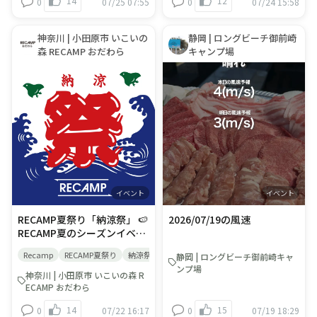
14
12
0
07/25 07:55
0
07/24 15:58
(涼を嗜む)として 受け継が
切さや地域の昆虫など、観て
内容につきましては、予告な
名以上でご利用ください。
はなく、未来の世代へしっか
れ、大切にされています。 伝
聴いて質問して、より自然が
く変更される場合がございま
「ヒロシのぼっちキャンプ」
りとバトンをつなぐ持続可能
わる風習と、豊かな自然との
好きになってもらえる散策ツ
す
に京都のキャンプ場で初登場
なスタイルへとアップデー
神奈川 | 小田原市 いこいの
静岡 | ロングビーチ御前崎
ふれあい(五感)を通じて 訪れ
アーを行う。 【夜の部】・夜
した記念のクーポンです。物
ト！2023年より名称を「み
森 RECAMP おだわら
キャンプ場
たお客さまの心に残る夏のキ
の森をナイトウォーク。昼の
価高なこのご時世、馬鹿にな
どりまち盆踊り」と改め、新
ャンプをお楽しみください。
森とは違う生き物がいっぱ
らない浮いた1000円の使い
たなスタートを切りました✨
■イベント開催期間：
い！夜ならではの自然の不思
道♪ラインのお友達追加は下
現在の「みどりまち盆踊り」
7/17(金)∼8/31(月) ＜イベン
議を体験しよう！ 持ち物：帽
記から
は、緑町一丁目自治会が主催
ト内容＞ 🥒フィールドラリー
子、軍手、タオル、水筒やペ
https://lin.ee/9mmrFq4 ▼
する伝統ある盆踊り大会と、
イベント キャンプ場に隠され
ットボトルなどの水分、虫よ
夏休み最後の土曜日は「怪談
緑町公園管理運営委員会が主
ている5つのアイテムを見つ
けなど。動きやすい服装と靴
語りキャンプナイト」👻 8月
催するワクワクの夏祭りを同
けて、あいことばを完成させ
をご用意ください。 雨天につ
29日（土）18時開演 地元京
時開催する、緑町の夏のお祭
よう。 あいことばをキャンプ
いて：雨天時は内容を一部変
都・京北に伝わる不思議な伝
りの総称になっています🏮古
場スタッフに伝えてミッショ
更して行います。台風や警報
説や小泉八雲の怪談を、和太
き良き伝統と、現代ならでは
ンクリア！ お菓子がもらえる
が出ている場合で中止となっ
イベント
イベント
鼓の演奏と語りのコラボレー
のカルチャーが交わる新しい
よ！ ■参加料：無料（予約不
た際は、主催者で判断してご
ションでお届けします。 語
カタチのお祭りを、世代を超
RECAMP夏祭り「納涼祭」 🍉
2026/07/19の風速
要） 管理棟入口、フロントに
予約いただいている参加者へ
り：須川弥香 和太鼓演奏：
えて思いっきり楽しみましょ
RECAMP夏のシーズンイベン
ある用紙を取り、ご自由にご
順次連絡いたします。連絡が
野々口美咲 場内フード屋台の
う◎（ @hello__garden 公
ト開催！ コンセプトは「納涼
参加ください。 🐞フリークラ
無い場合は開催決定といたし
出店もあり イベントだけの入
式HPより）..🐄 コメントはま
Recamp
RECAMP夏祭り
納涼祭
夏
ファミリーキャンプ
静岡 | ロングビーチ御前崎キャ
祭」 日本の夏、その暑さを和
フトイベント 夏の風物詩をテ
ます。 お問合せ・お申し込
場は無料・ご予約不要【投げ
だありませ
ンプ場
らげるために 受け継がれてい
ーマに、自然素材を使って、
み：◆クアプラザピリカまで
神奈川 | 小田原市 いこいの森 R
銭歓迎】 この夏最後の思い出
る「納涼」という風習は ただ
自由に工作しよう！ ■参加
お電話、または直接フロント
ECAMP おだわら
作りに、冷え～ること間違い
涼しい場所で過ごすだけでな
料：無料(予約不要) ※管理棟
にてお申し込みください。
なしの残暑払いの一夜へどう
14
15
0
07/22 16:17
0
07/19 18:29
く 季節の美を感じる瞬間(涼
前フリースペースです。ご自
TEL：０１３７－８３－７１