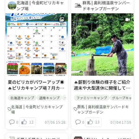
北海道 | 今金町ピリカキャ
群馬 | 奥利根温泉サンバー
んか？ ■日時： 2026年
で日本一！眼下には建設当時
動時間は「徒歩約1分」）イ
ンプ場
ドキャンプガーデン
7/24(金) 16:00～20:00頃 ■
日本一の長さ２．４ｋｍを誇
ベントの舞台は、キャンプ場
場所： 桃沢野外活動センター
った魚道も整備されている美
から道路を挟んですぐの川で
【こんぺいとう】 ■内容：
利河ダム内部に特別に入るこ
す。移動の負担が少ないた
・予約不要・当日参加OK。
とができます。 【見学内容は
め、小さなお子様連れでも落
・ゆらゆら揺れる焚き火を囲
主に4点】すべてダム管理の
ち着いて集合場所へ向かうこ
みながら、自由に歓談いただ
プロである美利河ダム管理支
とができます。ヘルメットと
けます。 ・焚き火については
所職員さんからの案内付き。
ライフジャケットをしっかり
スタッフ進行のもと進めてい
■ダムの役割を学ぶダムは私
装着したら、いよいよ活動ス
きます。 ・焚き火を囲みなが
たちの生活や地域に欠かせな
タートです。14:00〜16:00：
ら、焼き芋や焼きマシュマロ
い大切な施設。ダムの役割に
親子で一緒に手を動かし、生
を販売します。 ・焚き火でゆ
ついて教えてもらえます。■
きものを探す時間笹を使って
イベント
イベント
っくり、お一人様や静かに過
ダム操作室見学巨大なダムの
船を作って流したり、親子で
夏のピリカがパワーアップ☀️
🔥薪割り体験の様子をご紹介 ​
ごしたい方も大歓迎です。 ■
すべてを管理・監視している
協力して竹の水鉄砲を組み立
🔥ピリカキャンプ場７月カレ
週末や大型連休に開催してい
対象：どなたでも参加OK ■
操作室。様々なデータが集ま
てたり。浅瀬で網をそっと動
ンダー🗓️遅くなりましたが、
る人気の薪割り体験！今回
参加費：無料※焚き火用の食
るダムの心臓部を特別に見
かして、どんな生きものが隠
北海道キャンプ
道南キャンプ
サップ
ファミリーキャンプ
サーフィン
カブトムシ
グループキャンプ
７月のイベントやレストラン
は、初心者のホテルスタッフ
材は1品100～300円で販売し
学。■ダム内部施設見学普段
れているか一緒にのぞき込む
定休日などをお知らせしま
がチャレンジしてみました😊
ます（お会計は現金のみで
は入れないダム内部を歩いて
時間は、自然を身近に感じる
北海道 | 今金町ピリカキャンプ
群馬 | 奥利根温泉サンバードキ
す。今年のピリカでは、夏の
初めてでも、コツをつかめば
す。） 取り置き食材事前予約
探検。夏でもとっても涼しい
良いきっかけになります。
場
ャンプガーデン
様々な体験をご用意。近隣施
気持ちよくパカッと薪を割る
フォーム7月13日 13：00から
ので、暖かい服装をご用意く
16:00〜：終了後はすぐに温
12
13
0
07/06 15:28
0
07/04 17:59
設や事業者様のご協力で、キ
ことができます！ 大人の方は
予約開始※上限に達し次第締
ださい。■ダム湖展望日本一
かいシャワーやサイトへ川遊
ャンプやホテルご利用のお客
もちろん、お子様も一緒に楽
め切り ■当日の流れ： ・宿
の長さの堤頂からダム湖や後
びで少し体が冷えたり濡れた
様にピリカならではの非日常
しめる体験です✨自然の中
泊の方は、そのままお気軽に
志利別川を眺めてみよう！
りしても、歩いてすぐ目の前