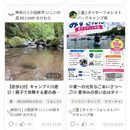
ぞ👻
を嗜む)として 受け継がれ、
由にご参加ください。 🍉
１１ ◆クアプラザピリカ公式
大切にされています。 伝わる
「納涼祭」限定オリジナルス
ラインに友だち登録して、メ
神奈川 | 小田原市 いこいの
三重 | ダイセーフォレスト
風習と、豊かな自然とのふれ
テッカープレゼント！ 期間中
ッセージに『虫はかせ』『昆
森 RECAMP おだわら
パークキャンプ場
あい(五感)を通じて 訪れたお
にご宿泊いただいたお客様
虫』『自然探検隊』のいずれ
客さまの心に残る夏のキャン
へ、納涼祭限定ステッカーを
かを入力。お申し込み登録フ
プをお楽しみください。 ■イ
プレゼントします！ この時期
ォームが届きます。そちらに
ベント開催期間：
にしか手に入らない特別なス
必要事項をご記入ください。
7/17(金)∼8/31(月) ＜イベン
テッカーです。ぜひこのチャ
◆なっぷでもお申込みいただ
ト内容＞ 🥒フィールドラリー
ンスにゲットしてください！
けます（なっぷページは準備
イベント キャンプ場に隠され
◎対象期間：7月17日(金)～8
中）
ている5つのアイテムを見つ
月31日(月) ◎対象者： ・上
けて、あいことばを完成させ
記期間内チェックインのお客
よう。 あいことばをキャンプ
様 ・宿泊プランをご利用の予
場スタッフに伝えてミッショ
約代表者様 ※デイキャンプ・
イベント
イベント
ンクリア！ お菓子がもらえる
BBQは除く ※1プランのご予
【徒歩1分】キャンプ×川遊
🌻夏～の元気なごあいさつ～
よ！ ■参加料：無料（予約不
約で1枚プレゼントいたしま
び！親子で体験する夏の過ご
♫🌻 夏休みの思い出はダイセ
要） 管理棟入口、フロントに
す。（ご代表者様が2プラン
し方 👉 【7/25宿泊者限定】
ーフォレストパークで🎐 この
ある用紙を取り、ご自由にご
ご予約の場合は2枚プレゼン
夏
RECAMPおだわら
フォレストアドベンチャー
ファミリーキャンプ
小田原
川
サマーキャンプ
無料体験専用予約フォームは
夏はカヤック体験で思い出を
参加ください。 🍉うちわクラ
ト） ◎お渡し方法： ・チェ
こちら​ 重要なお知らせ：ご予
増やそう！🛶 キャンプ場の目
フトイベント うちわクラフト
ックイン時にフロントでお渡
神奈川 | 小田原市 いこいの森 R
三重 | ダイセーフォレストパー
約が定員（先着10家族）に達
の前に広がる大きな道伯池
イベント 自然素材を使って、
しします。 ・フロントに立ち
ECAMP おだわら
クキャンプ場
した場合は予告なく予約受付
で、水上アクティビティ🥽
世界にひとつだけのオリジナ
寄らずチェックインされた方
18
14
0
07/19 17:58
0
07/13 18:19
を早期に終了（フォームを閉
8/1 (土)～より隔週で親子カ
ルうちわをつくろう！ ■参加
は、フロントまでお越しいた