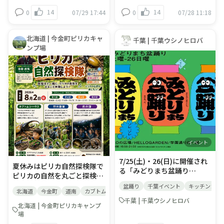
もと違う自分になって、自然
もと違う自分になって、自然
にご宿泊いただいたお客様
たお客様へ、ハロウィンオリ
14
14
0
07/29 17:44
0
07/28 11:18
にふれながら、 人とのつなが
にふれながら、 人とのつなが
へ、ハロウィンオリジナルス
ジナルステッカーをプレゼン
りを感じる、 “感謝”を分かち
りを感じる、 “感謝”を分かち
テッカーをプレゼントしま
トします！この時期にしか手
合う文化祭。 ■イベント開催
合う文化祭。 ■イベント開催
す！この時期にしか手に入ら
に入らない特別なステッカー
北海道 | 今金町ピリカキャ
千葉 | 千葉ウシノヒロバ
期間：9月25日(金)～10月31
期間：9/25∼10/31 ＜イベン
ない特別なステッカーです。
です。ぜひこのチャンスにゲ
ンプ場
日(土) ＜イベント内容＞ 🎃ハ
ト内容＞ 🎃Monster
ぜひこのチャンスにゲットし
ットしてください！ ◎対象期
ロウィン限定オリジナルステ
Hunt（フィールドラリー）
てください！◎対象期間：9
間：9月25日(金)～10月31日
ッカープレゼント！期間中に
キャンプ場に隠れているモン
月25日(金)～10月31日(土)◎
(土) ◎対象者： ・上記期間内
ご宿泊いただいたお客様へ、
スターを見つけて、あいこと
対象者：・上記期間内チェッ
チェックインのお客様 ・宿泊
ハロウィンオリジナルステッ
ばを完成させよう。 ■参加
クインのお客様・宿泊プラン
プランをご利用の予約代表者
カーをプレゼントします！こ
料：無料（予約不要） フロン
をご利用の予約代表者様※デ
様 ※デイキャンプ・BBQは
の時期にしか手に入らない特
トにある用紙を取り、ご自由
イキャンプ・BBQは除く※1
除く ※1プランのご予約で1
別なステッカーです。ぜひこ
にご参加ください。 🎃
プランのご予約で1枚プレゼ
枚プレゼントいたします。
のチャンスにゲットしてくだ
Halloween Craft（クラフト
ントいたします。（ご代表者
（ご代表者様が2プランご予
さい！ ◎対象期間：9月25日
イベント） 「魔法と変身」を
様が2プランご予約の場合は2
約の場合は2枚プレゼント）
イベント
(金)～10月31日(土)◎対象
テーマに、自然素材を使っ
枚プレゼント）※イベント内
イベント
◎お渡し方法： ・チェックイ
者：・上記期間内チェックイ
て、自由に工作しよう！ ■参
容につきましては、予告なく
7/25(土)・26(日)に開催され
ン時にフロントでお渡ししま
夏休みはピリカ自然探検隊で
ンのお客様・宿泊プランをご
加料：無料(予約不要) ※フリ
変更される場合がございます
る「みどりまち盆踊り
す。 ・フロントに立ち寄らず
ピリカの自然を丸ごと探検し
利用の予約代表者様※デイキ
ースペースです。ご自由にご
2026」に、千葉ウシノヒロ
チェックインされた方は、フ
よう！ さらべつ昆虫研究所か
ャンプ・BBQは除く※1プラ
参加ください。 ■場所：受付
盆踊り
千葉イベント
キッチンカー
バ ミルクバースタンドが出店
ロントまでお越しいただき、
北海道
今金町
道南
カブトムシ
クワガタ
ら虫はかせ「斎藤彦馬はか
ンのご予約で1枚プレゼント
前 🎃ハロウィン限定オリジナ
いたします🐄🍹🍦濃厚なソフ
スタッフにお声がけくださ
千葉 | 千葉ウシノヒロバ
せ」がピリカにやってきま
いたします。（ご代表者様が
ルステッカープレゼント！ 期
北海道 | 今金町ピリカキャンプ
トクリームに千葉県名物落花
い。 ※イベント内容につきま
す！ 見て！聞いて！触って！
2プランご予約の場合は2枚プ
間中にご宿泊いただいたお客
場
生と海塩を加えた「ソルティ
しては、予告なく変更される
質問して！ 一緒にピリカの森
レゼント） ◎お渡し方法：・
様へ、ハロウィンオリジナル