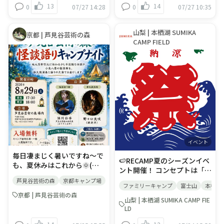
ナッツバニラ」など人気のソ
場合がございます
13
14
0
07/27 14:28
0
07/27 10:35
を散策して、自然をいっぱい
チェックイン時にフロントで
ステッカーをプレゼントしま
フトクリームや、コーヒーや
楽しもう！ 日程：8月2日
お渡しします。・フロントに
す！ この時期にしか手に入ら
フロート、こだわりのオリジ
（日） 時間：【日中の部】第
立ち寄らずチェックインされ
ない特別なステッカーです。
ナルドリンクもご用意してお
山梨 | 本栖湖 SUMIKA
京都 | 芦見谷芸術の森
1部10：00～12：00第2部
た方は、フロントまでお越し
ぜひこのチャンスにゲットし
待ちしています！日時 2026
CAMP FIELD
13：00～15：00第3部15：
いただき、スタッフにお声が
てください！ ◎対象期間：9
年7月25日(土)・26日(日)
30～17：30【夜の部】19：
けください。 🎃Monster
月25日(金)～10月31日(土) ◎
16:00-21:00場所 緑町公園・
30～20：30 定員：1クール
Hunt（フィールドラリー）
対象者： ・上記期間内チェッ
ZOZOの広場・HELLO
20名迄（当日飛び込みの場
キャンプ場に隠れているモン
クインのお客様 ・宿泊プラン
GARDEN・学園通り📍学園通
合、定員満員でお断りするこ
スターを見つけて、あいこと
をご利用の予約代表者様 ※デ
りに出店します🛻..🏮みどり
とがあります。予めご了承く
ばを完成させよう。 ■参加
イキャンプ・BBQは除く ※1
まち盆踊りとは？「千葉市稲
ださい） 参加対象：特に制限
料：無料（予約不要） ■場
プランのご予約で1枚プレゼ
毛区緑町で70年以上、地域の
はありません。※一人で森の
所：フロントにある用紙を取
ントいたします。（ご代表者
人々に大切に受け継がれてき
中（林程度です）を歩いて散
り、ご自由にご参加くださ
様が2プランご予約の場合は2
た「緑町一丁目盆踊り大
策できること。※幼児の場合
い。 ■時間：日が暮れるまで
枚プレゼント） ※イベント内
会」。長年愛されてきた緑町
イベント
は必ず保護者が同伴してくだ
🎃 Halloween Craft（クラフ
容につきましては、予告なく
イベント
の夏の風景ですが、実は少子
さい。 参加費：お一人様500
トイベント） 「魔法と変身」
変更される場合がございます
毎日凄まじく暑いですね～で
化や自治会の高齢化による担
🍉RECAMP夏のシーズンイベ
円（保険料含む） 内容：【日
をテーマに、自然素材を使っ
も、夏休みはこれから🌞(笑)
い手不足から、一時は存続が
ント開催！ コンセプトは「納
中】・カブトムシハウス内に
て、自由に工作しよう！ ■参
芦見谷芸術の森では、これか
危ぶまれた時期もありまし
涼祭」 日本の夏、その暑さを
て世界各地のカブトムシの特
加料：無料(予約不要) ※フリ
芦見谷芸術の森
京都キャンプ場
クーポン
イベント
川遊び出来るキャン
ら始まる長～い夏休みに使え
た。そこで自治会・地域団
ファミリーキャンプ
富士山
本栖湖
和らげるために 受け継がれて
徴、性質などについて学
ースペースです。ご自由にご
るお得なクーポンをご用意し
体・企業が手を取り合い、み
京都 | 芦見谷芸術の森
いる「納涼」という風習は た
ぶ。・野外散策では、ピリカ
参加ください。 ■場所：
山梨 | 本栖湖 SUMIKA CAMP FIE
ました！ ▼ラインのお友達限
んなで協働する新しい体制へ
だ涼しい場所で過ごすだけで
にいる昆虫、鳥などを散策し
SUMIKA CAMP FIELD管理用
LD
定【1000円引きクーポ
とシフトチェンジしました🤝
なく 季節の美を感じる瞬間
ながら講師が説明。自然の大
横 ■時間：日中 ※イベント
ン！】＝ご利用規約に従い3
伝統をただそのまま守るので