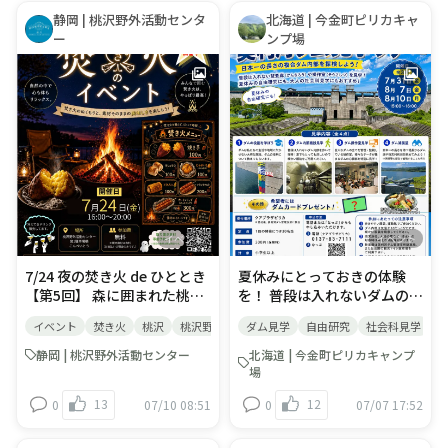
夏ならではのワクワク体験で
らではのワクワク体験を楽し
水鉄砲作り体験と生物観
静岡 | 桃沢野外活動センタ
北海道 | 今金町ピリカキャ
す😊 📅開催期間
みませんか？😊 📅開催期間
察！」です。 ​ 今回は、
ー
ンプ場
2026/7/18（土）〜
2026/7/18（土）〜
RECAMPおだわらに宿泊する
8/30（日） 🕒10:00〜17:00
8/30（日） 🕒15:40〜16:30
からこそ実現できる 、移動や
💰1000円/20分間 マスのつか
💰1200円/1匹 皆さまのご参
着替えの手間を抑えた、無理
みどりとあわせて、夏の思い
加をお待ちしております♪
のない1泊2日の過ごし方のイ
出づくりにぜひお楽しみくだ
メージをご紹介します。 イベ
さい🌿皆さまのご参加をお待
ント詳細を紹介したブログは
ちしております♪
こちら なっぷブログ：
【7/25無料】親子で体験する
夏の川遊び＆生物観察イベン
ト開催！​ ​ ​ キャンプ場×川遊
びイベント：おすすめの過ご
イベント
イベント
し方 ​ ​13:00：キャンプ場にチ
7/24 夜の焚き火 de ひととき
夏休みにとっておきの体験
ェックイン＆事前にお着替え
【第5回】 森に囲まれた桃沢
を！ 普段は入れないダムの内
まずはRECAMPおだわらにチ
野外活動センターで、焚き火
部を特別に探検。夏休みの自
ェックイン。先にテント設営
イベント
焚き火
桃沢
桃沢野外活動センター
ダム見学
自由研究
キャンプファイヤー
社会科見学
美
を囲む特別な体験。 自然の中
由研究にも、大人の社会科見
や荷物の整理を済ませ、あら
で火を使い、食べて、語りあ
学にもおすすめ！ 見学するダ
かじめ濡れてもよい服装に着
静岡 | 桃沢野外活動センター
北海道 | 今金町ピリカキャンプ
う時間は、 日常ではなかなか
ムは、清流日本一に通算２４
替えておきます。更衣室は準
場
味わえないひとときです。 予
度も輝く後志利別川の上流
備中のため、ご自身のテント
13
12
0
07/10 08:51
0
07/07 17:52
約不要・当日参加OK。 初め
『美利河ダム』水質だけでは
やキャビンで前もって着替え
ての方も大歓迎。桃沢で、焚
なく、ダムの堤頂長（ダムの
ておくのがスムーズです。
き火のある一日を楽しみませ
頂上部分の長さ）も複合ダム
13:30：集合場所へ出発（移