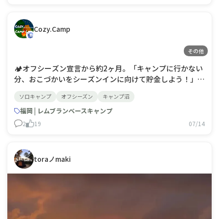
Cozy.Camp
その他
🏕️オフシーズン宣言から約2ヶ月。「キャンプに行かない
分、おこづかいをシーズンインに向けて貯金しよう！」そ
う決めたはずなのに…気づけばキャンプ用品を買ってる
ソロキャンプ
オフシーズン
キャンプ沼
😂「あっ、これは必要。」 「来シーズンがもっと快適に
なる。」 「今のうちに買った方がお得。」…そんな言い
福岡 | レムブランベースキャンプ
訳をしながら、また一つギアが増える🤣結局
2
19
07/14
toraノmaki