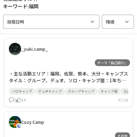
キーワード:福岡
投稿日時
降順
_yuki.camp_
テーマ「自己紹介」
・主な活動エリア：福岡、佐賀、熊本、大分・キャンプス
タイル：グループ、デュオ、ソロ・キャンプ歴：1年ちょ
っと・目標の年間キャンプ回数：12回・#なっぷNOW参
ソロキャンプ
デュオキャンプ
グループキャンプ
キャンプ場
九州キャ
加者さんたちへ一言：アウトドア全般の情報交換ができる
と嬉しいです！ブラックギア好きのキャンパーさんとも交
2
14
07/28
流したいです！
Cozy.Camp
その他