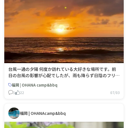
台風一過の夕陽 何度か訪れている大好きな場所です。前
日の台風の影響が心配でしたが、雨も降らず日陰のフリー
サイトを選んだので涼しく風も気持ちよかった。夕方には
福岡 | OHANA camp&bbq
雲間からの綺麗な夕陽が見れて最高なキャンプになりまし
1
22
07/03
た。
福岡 | OHANAcamp&bbq