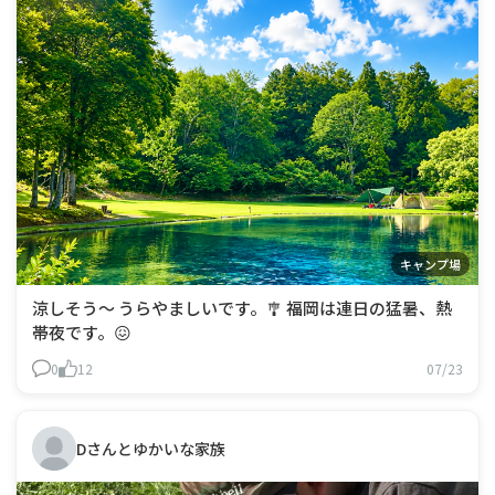
キャンプ場
涼しそう〜 うらやましいです。🎐 福岡は連日の猛暑、熱
帯夜です。😖
0
12
07/23
Dさんとゆかいな家族