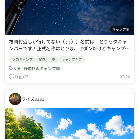
キャンプ場
福岡付近しか行けてない（ ; ; ））名前は とりセダキャ
ンパーです！正式名称はとりま、セダンだけどキャンプし
たいからこれでしちゃうキャンパー今回は大分県杵築市住
ソロキャンプ
星空
夏
キャンプギア
吉浜リゾートパーク🏝️に隣接します野遊び浜キャンプ場
でキャンプしました⭐︎目の前に広がる広大な別府湾を拝み
大分 | 野遊び浜キャンプ場
つつ潮風が気持ちいい
11
27
07/26
ライズ3131