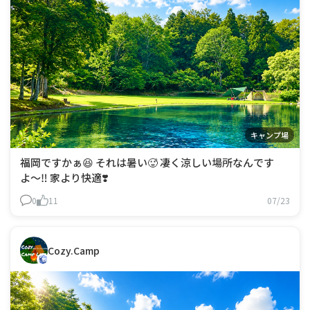
キャンプ場
福岡ですかぁ😆 それは暑い🥵 凄く涼しい場所なんです
よ〜‼️ 家より快適❣️
0
11
07/23
Cozy.Camp