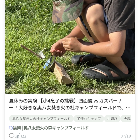
夏休みの実験 【小4息子の挑戦】凹面鏡 vs ガスバーナ
ー！大好きな奥八女焚き火の杜キャンプフィールドで、川
遊びを満喫した後のひとコマ。今回のミッションは「道具
奥八女焚き火の杜キャンプフィールド
子連れキャンプ
川遊び
火起こし
に頼らない火起こし」。息子が凹面鏡を手に、真剣な眼差
しで挑みました。木の皮や新聞紙を駆使して、火種ができ
福岡 | 奥八女焚火の森キャンプフィールド
た瞬間は親子で大興奮！……が、そこから大きく燃え上
0
22
07/18