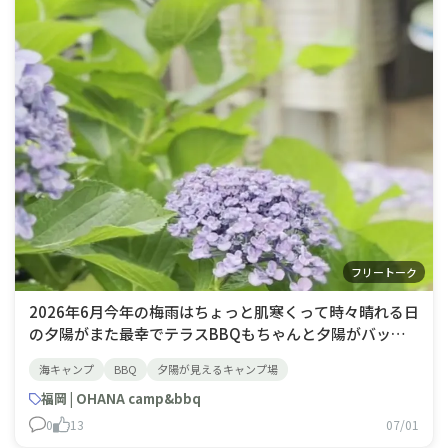
フリートーク
2026年6月今年の梅雨はちょっと肌寒くって時々晴れる日
の夕陽がまた最幸でテラスBBQもちゃんと夕陽がバッチ
リ見えて綺麗でしたー！SUP体験スクールも始まり山笠が
海キャンプ
BBQ
夕陽が見えるキャンプ場
終われば梅雨明けですね！夏キャンプ！お待ちしてます！
福岡 | OHANA camp&bbq
0
13
07/01