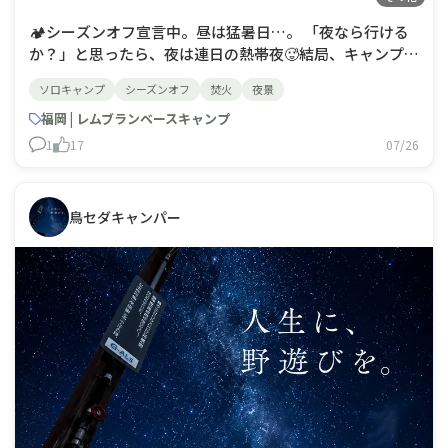
🏕️シーズンオフ宣言中。昼は猛暑日…。 「夜なら行ける
か？」と思ったら、夜は連日の熱帯夜🥵結局、キャンプに
行ける気がしない…。自然は「今は休め」と言っているの
ソロキャンプ
シーズンオフ
焚火
夜景
かもしれません。それでも、焚き火の匂い、静かな夜と夜
景、朝の一杯のコーヒーを思い出すたび、キャンプが恋し
福岡 | レムブランベースキャンプ
くなる。そろそろキャンプ切れの禁断症状
1
17
07/26
鳥セダキャンパー