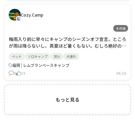
Cozy.Camp
その他
梅雨入り前に早々にキャンプのシーズンオフ宣言。ところ
が雨は降らないし、真夏ほど暑くもない。むしろ絶好のキ
ャンプ日和じゃないか…。😢行けたかもしれないと思う
ペット
ソロキャンプ
焚火
犬連れ
と、なんだかモヤモヤする。🏕️
福岡 | レムブランベースキャンプ
0
19
06/16
もっと見る