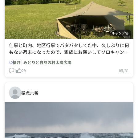
キャンプ場
仕事と町内、地区行事でバタバタしてた中、久しぶりに何
もない週末になったので、家族にお願いしてソロキャンに
行かせてもらいました。のんびりできたけど、時間があっ
福井 | みどりと自然の村太陽広場
という間に過ぎてしまった笑
1
29
05/31
猛虎六番