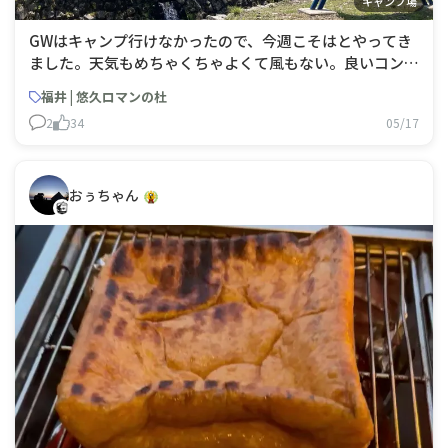
キャンプ場
GWはキャンプ行けなかったので、今週こそはとやってき
ました。天気もめちゃくちゃよくて風もない。良いコンデ
ィション。ここのキャンプ場は区画によって直火OKなの
福井 | 悠久ロマンの杜
で久々にライター使わずに火打石で焚火🔥手間はかかるが
2
34
05/17
楽しすぎる。チャークロスまで作ってしまった。
おぅちゃん