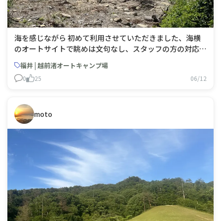
海を感じながら 初めて利用させていただきました、海横
のオートサイトで眺めは文句なし、スタッフの方の対応の
良さ、施設の完備よし、夕陽が沈むのを眺めながら波が穏
福井 | 越前渚オートキャンプ場
やかに打ち寄せる音最高だった、又きたくなるキャンプ場
0
25
06/12
ですね。
moto