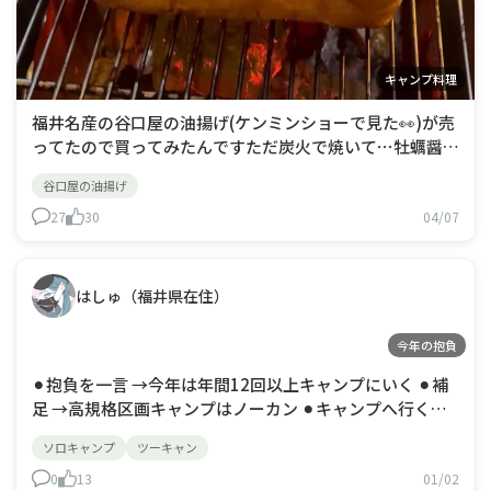
キャンプ料理
福井名産の谷口屋の油揚げ(ケンミンショーで見た👀)が売
ってたので買ってみたんですただ炭火で焼いて⋯牡蠣醤油
つけただけだったんですが、めっちゃ美味しかった😋肉
谷口屋の油揚げ
厚で表面はカリカリで中がジュ－シ－😋次見つけたらま
た買おうねって相方とも話してました😆皆さん、ご当地
27
30
04/07
グルメのオススメは何かあったりしますか～？👀
はしゅ（福井県在住）
今年の抱負
⚫︎抱負を一言 →今年は年間12回以上キャンプにいく ⚫︎補
足 →高規格区画キャンプはノーカン ⚫︎キャンプへ行く目
標回数 12回
ソロキャンプ
ツーキャン
0
13
01/02