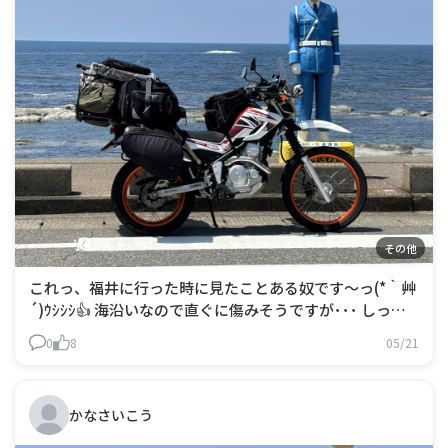
その他
これっ、福井に行った時に見たことある奴です～っ(*｀艸
´)ｳｼｼｼ👍 海沿いなので直ぐに傷みそうですが･･･ しっか
りとメンテナンスされているんでしょうねぇ～！？👀
0
8
05/21
かなさいこう