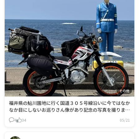
その他
福井県の鮎川園地に行く国道３０５号線沿いに今ではなか
なか目にしないお巡りさん像があり記念の写真を撮りまし
た 潮風にさらされながらも今だに元気にたたれている姿
4
34
05/21
に感動しました