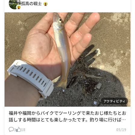
孤高の戦士
アクティビティ
福井や福岡からバイクでツーリングで来たおじ様たちとお
話しする時間はとても楽しかったです。釣り場に行けば誰
かに話しかけられるのは日常的で、昨日の最後に立ち寄っ
3
18
05/19
た内灘海岸でたまたま声かけてきてくれた学生の男の子が