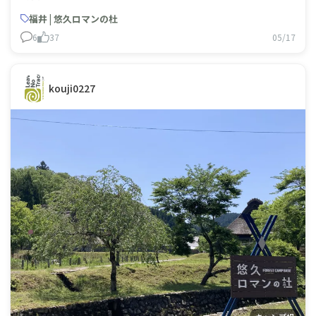
福井 | 悠久ロマンの杜
6
37
05/17
kouji0227