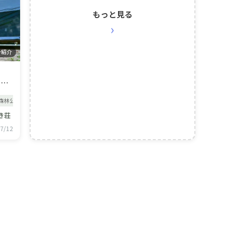
もっと見る
›
ン紹介
とこ
シー
森林公園
広島
グランピング
手ぶらキャンプ
キャンプ初心者
coody
エ
き
き荘
ン
7/12
ンプ