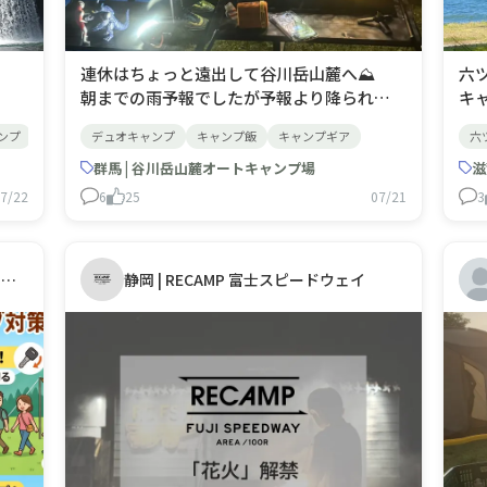
連休はちょっと遠出して谷川岳山麓へ⛰️
六
朝までの雨予報でしたが予報より降られま
キ
した💦でも、涼しくてとても良い夏のスタ
リ
ンプ
夏
デュオキャンプ
キャンプ飯
キャンプギア
六
ートとなりました😀
3
群馬 | 谷川岳山麓オートキャンプ場
な
滋
て
7/22
6
25
07/21
3
っ
ん
広島 | もみのき森林公園キャンプ場・もみのき荘
静岡 | RECAMP 富士スピードウェイ