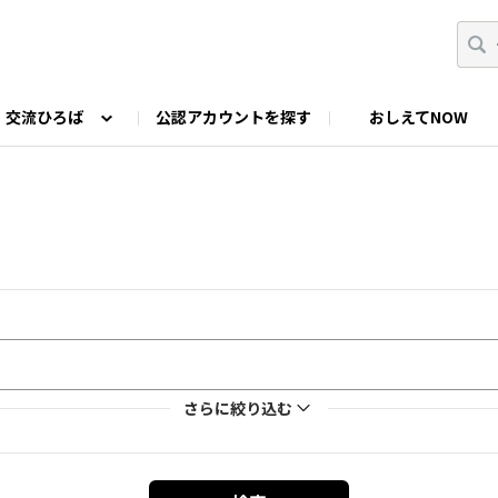
交流ひろば
公認アカウントを探す
おしえてNOW
カウントの投稿
なっぷNOWへのご要望等
みんなの自己紹介
ファミキャン好き集まれ！
ツーリングキャンプFAN
O
ゆるっと釣り部
山好きの会
わたしの推し
さらに絞り込む