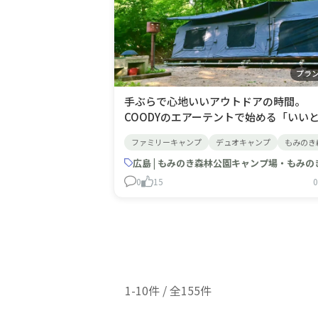
プラ
手ぶらで心地いいアウトドアの時間。
COODYのエアーテントで始める「いい
取り」のグランピングプラン📢 2026年 
ファミリーキャンプ
デュオキャンプ
もみのき
ズン新プラン始動こんにちは！〈もみの
森林公園キャンプ場〉です。👋今回は、
広島 | もみのき森林公園キャンプ場・もみの
2026年7月から新しくスタートするグラ
0
15
0
ピングプランをご紹介します。✨「キャ
をやってみたいけれど、
1-10件 / 全155件