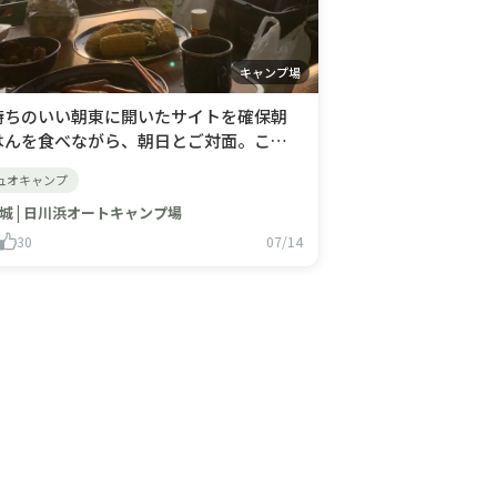
キャンプ場
気持ちのいい朝​東に開いたサイトを確保朝
はんを食べながら、朝日とご対面。この
ャンプ場はサイトとサイトの間はしっか
森林公園
ープキャンプ
ュオキャンプ
花火
レース観戦
とした垣根で区切られているので、プライ
シーがしっかりと保てます。色々大きさは
城 | 日川浜オートキャンプ場
りますが比較的広いサイトが多く、施設
30
07/14
生活に保たれていて気持ちよく使用でき
した。スタッフの方もと