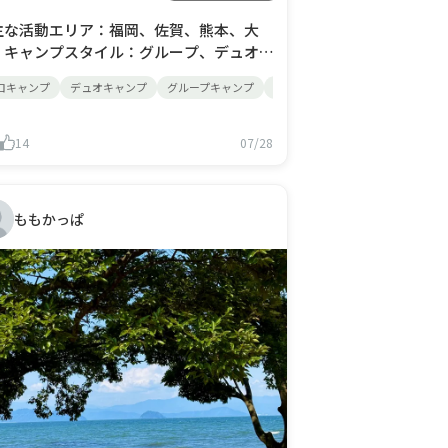
主な活動エリア：福岡、佐賀、熊本、大
・キャンプスタイル：グループ、デュオ、
ロ・キャンプ歴：1年ちょっと・目標の年
プ
ロキャンプ
夏
スイーツ
デュオキャンプ
焼き菓子
グループキャンプ
キャンプ場
九州キャンパー
キャンプ回数：12回・#なっぷNOW参加
さんたちへ一言：アウトドア全般の情報
換ができると嬉しいです！ブラックギア
14
07/28
きのキャンパーさんとも交流したいで
！
ももかっぱ