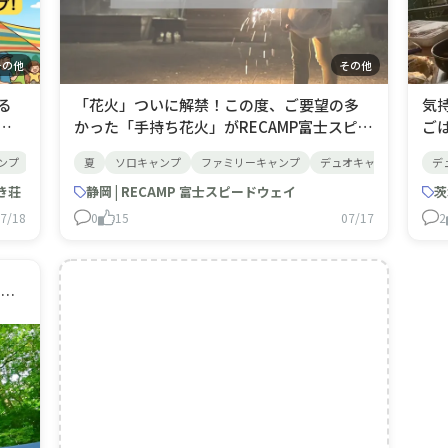
その他
その他
る
​「花火」ついに解禁！この度、ご要望の多
​​
皆
かった「手持ち花火」がRECAMP富士スピー
ご
しん
ドウェイで楽しめるようになりました！ 夏
キ
ンプ
グループキャンプ
夏
ソロキャンプ
女子キャンプ
ファミリーキャンプ
キャンプギア
ペット
デュオキャンプ
夏
もみのき
グル
デ
で
の夜の思い出作りに、ぜひみんなで楽しん
り
き荘
でください！！花火はご自身でお持ち込み
静岡 | RECAMP 富士スピードウェイ
パ
茨
なく
いただけるほか、管理棟の売店でも手持ち
あ
7/18
0
15
07/17
2
。
花火セット（900円）を販売しております。
も
ぜひご利用
ま
広島 | もみのき森林公園キャンプ場・もみのき荘