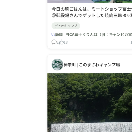
今日の晩ごはんは、ミートショップ富士
＠御殿場さんでゲットした焼肉三昧🥩✨
はロースカルビ。しっかり旨みがあって
デュオキャンプ
高でした😊 馬レバー刺しもいただき、
っても美味しかったです！お肉を堪能し
がら、少しだけ富士山の姿も見ることが
2
18
きて大満足の夜でした🗻 ごちそうさま
したー
神奈川 | このまさわキャンプ場