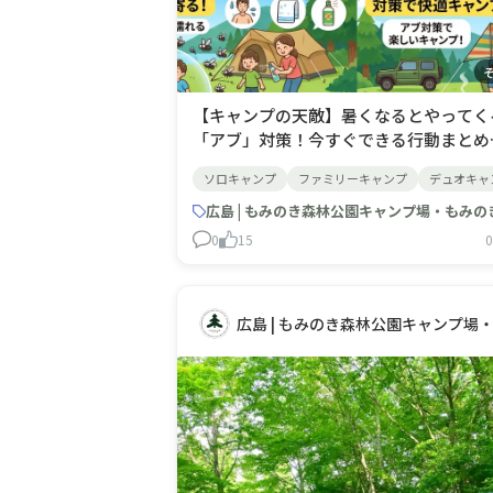
【キャンプの天敵】暑くなるとやってく
「アブ」対策！今すぐできる行動まとめ
さん、こんにちは！夏のアウトドア、楽
ソロキャンプ
ファミリーキャンプ
デュオキャ
でいますか？この時期、キャンプ場など
一気に増えて私たちを悩ませるのが「ア
広島 | もみのき森林公園キャンプ場・もみの
ブ」です。暑くなると大量発生し、容赦
0
15
0
血を吸ってくるので本当に厄介ですよね
今回は、アブに狙われないために今