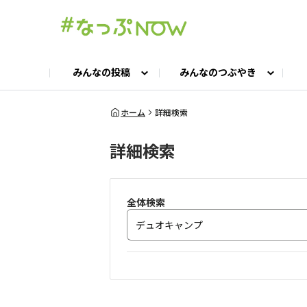
みんなの投稿
みんなのつぶやき
投稿TOP
つぶやきTOP
交流ひろばTOP
よくある質問
みんなの投稿
お問い合わせ
みんなのつぶやき
女子キャン集まれ！
公認ア
#
ホーム
詳細検索
詳細検索
キャンプギア語ろう会
キャンプ飯LAB
全体検索