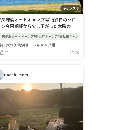
キャンプ場
ツ矢崎浜オートキャンプ場1泊2日のソロ
ャン今回湖畔から少し下がった木陰のフ
ーサイトを選択。車内で確認した気温も
ツ矢崎浜オートキャンプ場#滋賀キャンプ#高島市キャンプ#琵琶湖キャンプ#湖畔キャンプ#
5℃を指しており暑い日でした。ただ大き
木が日差しを遮ってくれたおかげで、思っ
賀 | 六ツ矢崎浜オートキャンプ場
いたより快適に過ごせました。椅子を持
30
07/20
て湖畔へ行き、波の音だけを聞きながらぼ
やり過ごす時間は本当に贅
nacchi mom