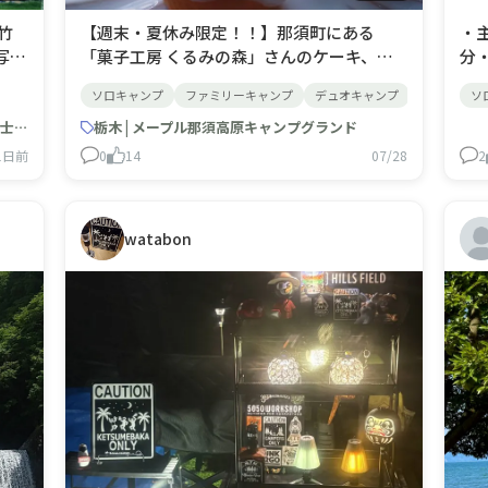
竹
【週末・夏休み限定！！】那須町にある
・
写真
「菓子工房 くるみの森」さんのケーキ、焼
分
最
き菓子、パンなどをキャンプ場管理棟にて
ソ
ソロキャンプ
ファミリーキャンプ
デュオキャンプ
女子キャン
ソ
と
販売いたします🧁​「菓子工房くるみの森」
間
な
静岡 | PICA富士ぐりんぱ（旧：キャンピカ富士ぐりんぱ）
さんは、旧小学校の校舎を再利用した複合
栃木 | メープル那須高原キャンプグランド
者
で
施設「那須まちづくり広場」の中で営業し
交
1日前
0
14
07/28
2
で
ています🌳🍰 ​国産小麦粉やクリームチ
好
ーズ、バター、北海道産生クリー
す
watabon