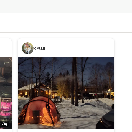
K.YUJI
ンプ場