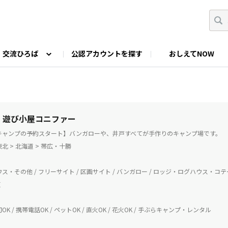
交流ひろば
公認アカウントを探す
おしえてNOW
カウントの投稿
なっぷNOWへのご要望等
みんなの自己紹介
ファミキャン好き集まれ！
ツーリングキャンプFAN
O
ゆるっと釣り部
山好きの会
わたしの推し
| 遊び小屋コニファー
キャンプの予約スタート】バンガローや、井戸すべてが手作りのキャンプ場です。
北 > 北海道 > 帯広・十勝
ス・その他 / フリーサイト / 区画サイト / バンガロー / ロッジ・ログハウス・コ
芝
K / 携帯電話OK / ペットOK / 直火OK / 花火OK / 手ぶらキャンプ・レンタル