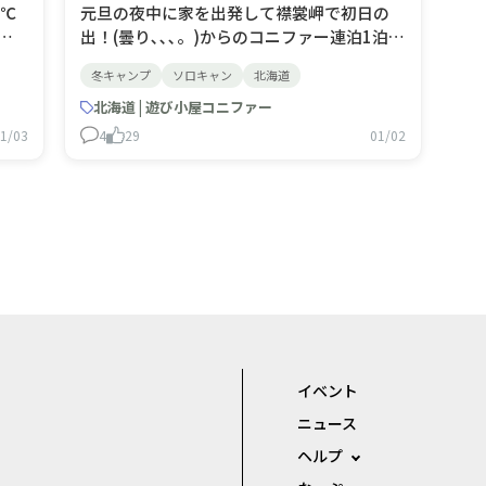
8℃
元旦の夜中に家を出発して襟裳岬で初日の
バ
出！(曇り､､､。)からのコニファー連泊1泊目
抜け
終わりましたが夜は－15℃までは記憶にあ
冬キャンプ
ソロキャン
北海道
り朝起きたら何もかもが凍ってた❄️ 朝のエス
ま
プレッソ、タバコ、ホットドッグ 良い朝で
北海道 | 遊び小屋コニファー
だ
す！
1/03
4
29
01/02
(_
イベント
ニュース
ヘルプ