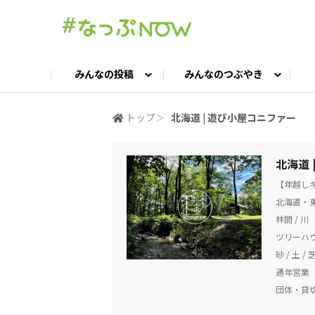
みんなの投稿
みんなのつぶやき
投稿TOP
つぶやきTOP
交流ひろばTOP
よくある質問
みんなの投稿
お問い合わせ
みんなのつぶやき
女子キャン集まれ！
公認ア
#
トップ
＞
北海道 | 遊び小屋コニファー
キャンプギア語ろう会
キャンプ飯LAB
北海道 
【年越し
北海道・東
林間 / 川
ツリーハウ
砂 / 土 / 
通年営業
団体・貸切O