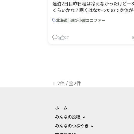
連泊2日目昨日程は冷えなかったけど－
くらいかな？寒くはなかったので身体が
グっているみたいですwペグがなかなか
北海道 | 遊び小屋コニファー
なくて鉄のハンマーが折れちゃいました
が、オーナーさんがハンマー貸してくれ
した。感謝！新しくハンマー買わないと
0
27
0
けどオススメのペグハンマー誰か教えてm
_)m
1-2件 / 全2件
ホーム
みんなの投稿
みんなのつぶやき