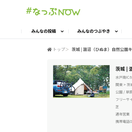
みんなの投稿
みんなのつぶやき
投稿TOP
つぶやきTOP
交流ひろばTOP
よくある質問
みんなの投稿
お問い合わせ
みんなのつぶやき
女子キャン集まれ！
公認ア
#
トップ
＞
茨城 | 涸沼（ひぬま）自然公園
キャンプギア語ろう会
キャンプ飯LAB
茨城 
水戸南I
関東 > 
公園 / 草原
フリーサイ
芝
通年営業
携帯電話O