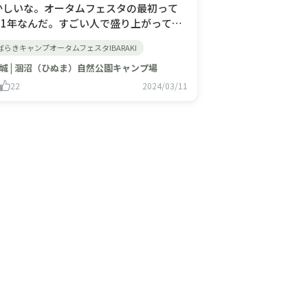
かしいな。オータムフェスタの最初って
021年なんだ。すごい人で盛り上がってる
ーって感じだったけど、毎年すごくなって
ばらきキャンプオータムフェスタIBARAKI
る。今年もやるのかな？
城 | 涸沼（ひぬま）自然公園キャンプ場
22
2024/03/11