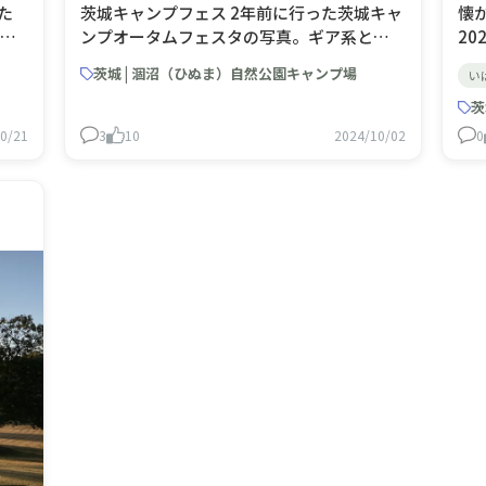
た
茨城キャンプフェス 2年前に行った茨城キャ
懐
直売
ンプオータムフェスタの写真。ギア系とか
2
で
アウトドアバイクとか幅広く出店してる
な
茨城 | 涸沼（ひぬま）自然公園キャンプ場
い
ン
し、ご飯もキッチンカーだけじゃなくて
い
 セ
BBQもできたり、楽しかったな〜😆 ってこ
茨
ッ
とで、今年も開催するらしいので予定立てと
0/21
3
10
2024/10/02
0
こ👍