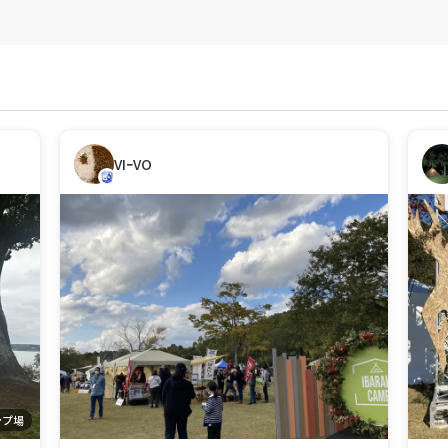
VIｰVO
ンプ場