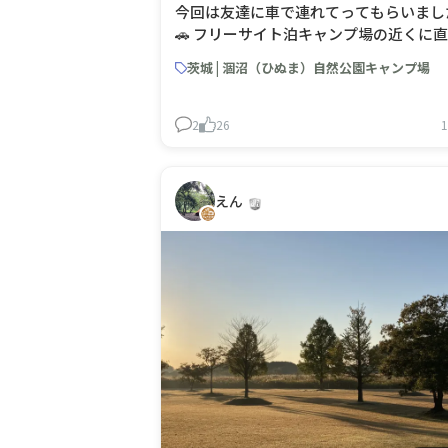
今回は友達に車で連れてってもらいまし
🚗 フリーサイト泊キャンプ場の近くに
所があって値下げされていた栗を100円
茨城 | 涸沼（ひぬま）自然公園キャンプ場
GET💯坊ちゃんカボチャも100円 シャイ
マスカットや別のブドウも買って。。。
イコーマートに寄り道冷凍のお肉やブロ
2
26
1
コリー売っていて買い出しはこの
えん