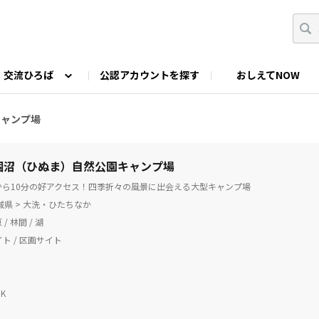
交流ひろば
公認アカウントを探す
おしえてNOW
カウントの投稿
なっぷNOWへのご要望等
みんなの自己紹介
ファミキャン好き集まれ！
ツーリングキャンプFAN
キャンプ場
O
ゆるっと釣り部
山好きの会
わたしの推し
| 涸沼（ひぬま）自然公園キャンプ場
Cから10分の好アクセス！四季折々の風景に出会える大型キャンプ場
茨城県 > 大洗・ひたちなか
 / 林間 / 湖
ト / 区画サイト
K