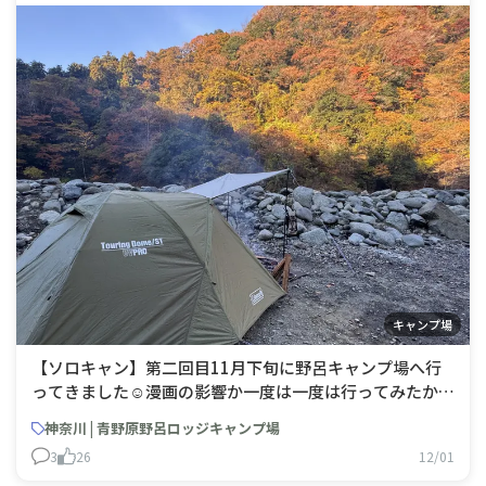
キャンプ場
【ソロキャン】第二回目11月下旬に野呂キャンプ場へ行
ってきました☺️漫画の影響か一度は一度は行ってみたかっ
たので前日は(っ ॑꒳ ॑c)ゎ‹ゎ‹でなかなか寝れず😓 現場は紅
神奈川 | 青野原野呂ロッジキャンプ場
葉🍁が綺麗に色付いており、三連休の中日、晴天に恵まれ
3
26
12/01
綺麗な星空🌌を見ることも出来ました‼️ 前回初回が氷川だ