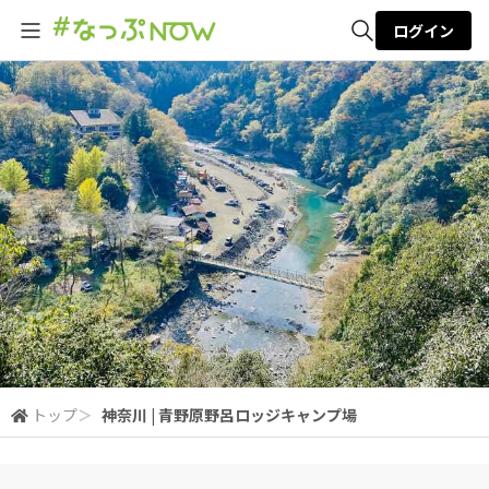
ログイン
全体検索
検索
トップ
＞
神奈川 | 青野原野呂ロッジキャンプ場