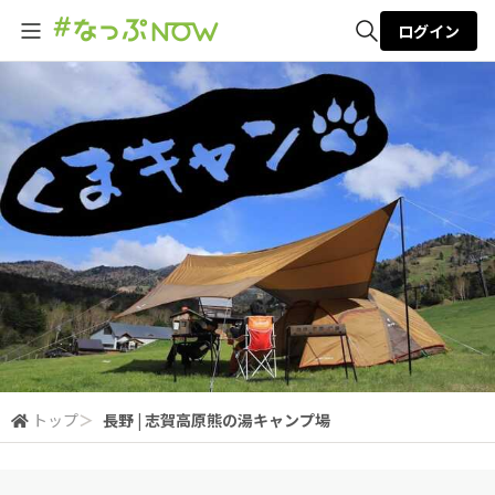
ログイン
全体検索
検索
トップ
＞
長野 | 志賀高原熊の湯キャンプ場