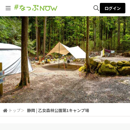
ログイン
全体検索
検索
トップ
＞
静岡 | 乙女森林公園第1キャンプ場