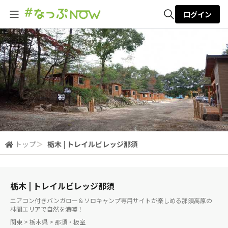
ログイン
全体検索
検索
トップ
＞
栃木 | トレイルビレッジ那須
栃木 | トレイルビレッジ那須
エアコン付きバンガロー＆ソロキャンプ専用サイトが楽しめる那須高原の
林間エリアで自然を満喫！
関東 > 栃木県 > 那須・板室