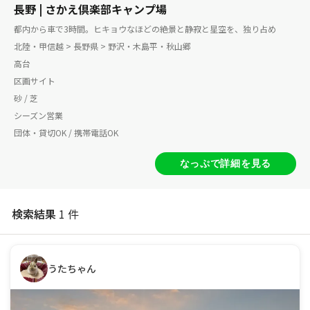
長野 | さかえ倶楽部キャンプ場
都内から車で3時間。ヒキョウなほどの絶景と静寂と星空を、独り占め
北陸・甲信越 > 長野県 > 野沢・木島平・秋山郷
高台
区画サイト
砂 / 芝
シーズン営業
団体・貸切OK / 携帯電話OK
なっぷで詳細を見る
検索結果
1 件
うたちゃん