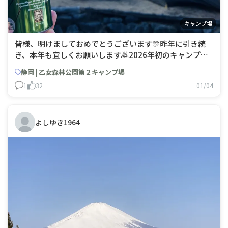
キャンプ場
皆様、明けましておめでとうございます🎊昨年に引き続
き、本年も宜しくお願いします🙇2026年初のキャンプ
は、長年行きたかった場所へ来れました！朝も夜も予定通
静岡 | 乙女森林公園第２キャンプ場
り寒く、コップに入った飲み物は氷を張っていました🍧ま
1
32
01/04
た来たいキャンプ場です🏕️
よしゆき1964