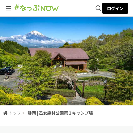
ログイン
全体検索
検索
トップ
＞
静岡 | 乙女森林公園第２キャンプ場