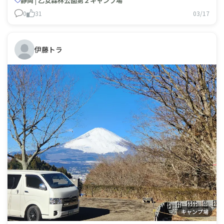
静岡 | 乙女森林公園第２キャンプ場
てはいたのですが😅）一泊でしたがゆっくり過ごすこと
0
31
03/17
ができました😊眺望も設備も管理人さんも素晴らしく、
またお邪魔したいキャンプ場です。
伊藤トラ
キャンプ場