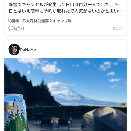
降雪でキャンセルが発生し２日目は自分一人でした。 平
日とはいえ簡単に予約が取れたで人気がないのかと思いま
したが 「ACコンセント」「富士山が見える」「温水洗
静岡 | 乙女森林公園第２キャンプ場
浄便座のトイレ」など環境／設備でいうことはありませ
1
31
01/25
ん。私は満足しました。なぜでしょう？
RaHaMe