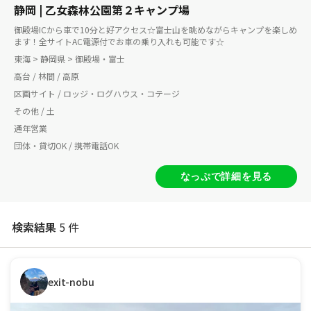
静岡 | 乙女森林公園第２キャンプ場
御殿場ICから車で10分と好アクセス☆富士山を眺めながらキャンプを楽しめ
ます！全サイトAC電源付でお車の乗り入れも可能です☆
東海 > 静岡県 > 御殿場・富士
高台 / 林間 / 高原
区画サイト / ロッジ・ログハウス・コテージ
その他 / 土
通年営業
団体・貸切OK / 携帯電話OK
なっぷで詳細を見る
検索結果
5 件
exit-nobu