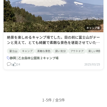
キャンプ場
絶景を楽しめるキャンプ場でした。目の前に富士山がドー
ンと見えて、とても綺麗で素敵な景色を堪能させていただ
きました。管理人さんたちの対応も、とても親切で良い印
富士山
キャンプ
素敵な景色
良い気分
アウトドア
楽しい時間
象を持ちました。また必ず訪れます。ありがとうございま
した。
静岡 | 乙女森林公園第２キャンプ場
1
24
2025/03/25
1-5件 / 全5件