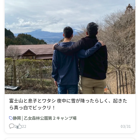
富士山と息子とワタシ 夜中に雪が降ったらしく、起きた
ら真っ白でビックリ！
静岡 | 乙女森林公園第２キャンプ場
2
22
03/31